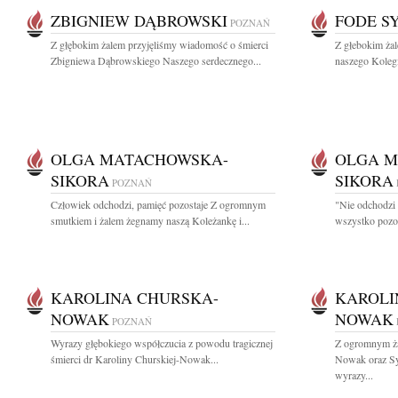
ZBIGNIEW DĄBROWSKI
FODE S
POZNAŃ
Z głębokim żalem przyjęliśmy wiadomość o śmierci
Z głebokim ża
Zbigniewa Dąbrowskiego Naszego serdecznego...
naszego Kolegi
OLGA MATACHOWSKA-
OLGA M
SIKORA
SIKORA
POZNAŃ
Człowiek odchodzi, pamięć pozostaje Z ogromnym
"Nie odchodzi 
smutkiem i żalem żegnamy naszą Koleżankę i...
wszystko pozost
KAROLINA CHURSKA-
KAROLI
NOWAK
NOWAK
POZNAŃ
Wyrazy głębokiego współczucia z powodu tragicznej
Z ogromnym ża
śmierci dr Karoliny Churskiej-Nowak...
Nowak oraz Sy
wyrazy...