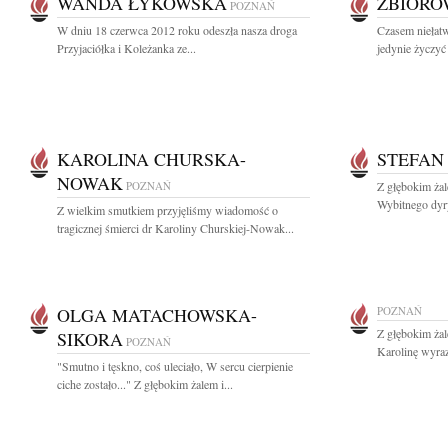
WANDA ŁYKOWSKA
ZBIOR
POZNAŃ
W dniu 18 czerwca 2012 roku odeszła nasza droga
Czasem niełat
Przyjaciółka i Koleżanka ze...
jedynie życzyć 
KAROLINA CHURSKA-
STEFAN
NOWAK
POZNAŃ
Z głębokim żal
Wybitnego dyry
Z wielkim smutkiem przyjęliśmy wiadomość o
tragicznej śmierci dr Karoliny Churskiej-Nowak...
OLGA MATACHOWSKA-
POZNAŃ
Z głębokim ża
SIKORA
POZNAŃ
Karolinę wyraz
"Smutno i tęskno, coś uleciało, W sercu cierpienie
ciche zostało..." Z głębokim żalem i...