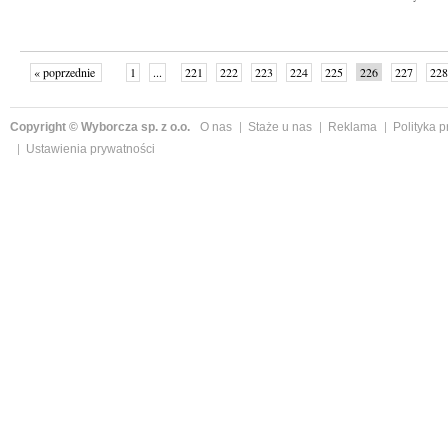
« poprzednie
1
...
221
222
223
224
225
226
227
228
następne »
Copyright © Wyborcza sp. z o.o.
O nas
Staże u nas
Reklama
Polityka 
Ustawienia prywatności