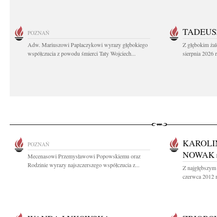
TADEUS
POZNAŃ
Adw. Mariuszowi Paplaczykowi wyrazy głębokiego
Z głębokim ża
współczucia z powodu śmierci Taty Wojciech...
sierpnia 2026 r
KAROLI
POZNAŃ
NOWAK
Mecenasowi Przemysławowi Popowskiemu oraz
Rodzinie wyrazy najszczerszego współczucia z...
Z najgłębszym
czerwca 2012 ro