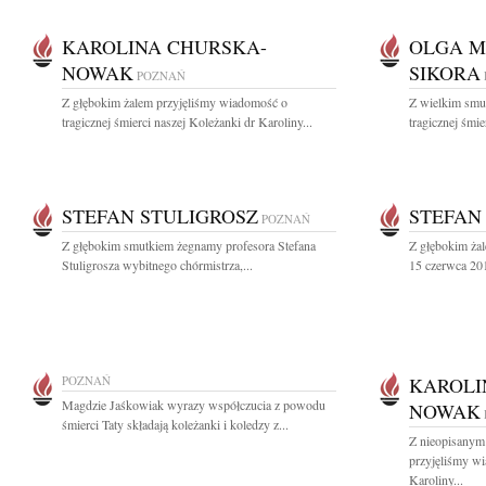
KAROLINA CHURSKA-
OLGA M
NOWAK
SIKORA
POZNAŃ
Z głębokim żalem przyjęliśmy wiadomość o
Z wielkim smu
tragicznej śmierci naszej Koleżanki dr Karoliny...
tragicznej śmie
STEFAN STULIGROSZ
STEFAN
POZNAŃ
Z głębokim smutkiem żegnamy profesora Stefana
Z głębokim ża
Stuligrosza wybitnego chórmistrza,...
15 czerwca 201
POZNAŃ
KAROLI
Magdzie Jaśkowiak wyrazy współczucia z powodu
NOWAK
śmierci Taty składają koleżanki i koledzy z...
Z nieopisanym
przyjęliśmy wi
Karoliny...