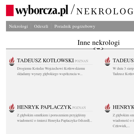
Nekrologi
Odeszli
Poradnik pogrzebowy
Inne nekrologi
TADEUSZ KOTŁOWSKI
TADEUS
POZNAŃ
Drogiemu Koledze Wojciechowi Kotłowskiemu
W dniu 3 sierp
składamy wyrazy głębokiego współczucia w...
Tadeusz Kotłow
HENRYK PAPLACZYK
HENRYK
POZNAŃ
Z głębokim smutkiem i poruszeniem przyjęliśmy
Z głębokim smu
wiadomość o śmierci Henryka Paplaczyka Odszedł...
wiadomość o ś
Człowiek,...