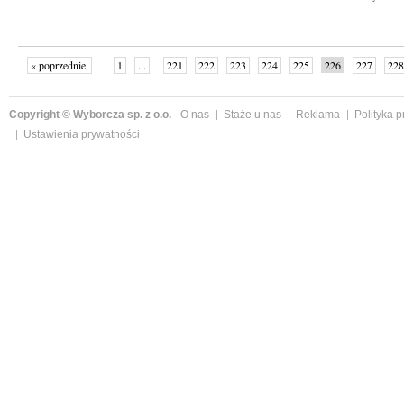
« poprzednie
1
...
221
222
223
224
225
226
227
228
następne »
Copyright © Wyborcza sp. z o.o.
O nas
Staże u nas
Reklama
Polityka 
Ustawienia prywatności