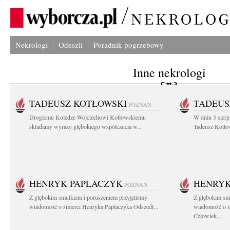
Nekrologi
Odeszli
Poradnik pogrzebowy
Inne nekrologi
TADEUSZ KOTŁOWSKI
TADEUS
POZNAŃ
Drogiemu Koledze Wojciechowi Kotłowskiemu
W dniu 3 sierp
składamy wyrazy głębokiego współczucia w...
Tadeusz Kotłow
HENRYK PAPLACZYK
HENRYK
POZNAŃ
Z głębokim smutkiem i poruszeniem przyjęliśmy
Z głębokim smu
wiadomość o śmierci Henryka Paplaczyka Odszedł...
wiadomość o ś
Człowiek,...