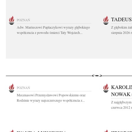
TADEUS
POZNAŃ
Adw. Mariuszowi Paplaczykowi wyrazy głębokiego
Z głębokim ża
współczucia z powodu śmierci Taty Wojciech...
sierpnia 2026 r
KAROLI
POZNAŃ
NOWAK
Mecenasowi Przemysławowi Popowskiemu oraz
Rodzinie wyrazy najszczerszego współczucia z...
Z najgłębszym
czerwca 2012 ro