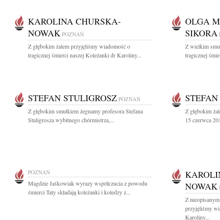
KAROLINA CHURSKA-
OLGA M
NOWAK
SIKORA
POZNAŃ
Z głębokim żalem przyjęliśmy wiadomość o
Z wielkim smu
tragicznej śmierci naszej Koleżanki dr Karoliny...
tragicznej śmie
STEFAN STULIGROSZ
STEFAN
POZNAŃ
Z głębokim smutkiem żegnamy profesora Stefana
Z głębokim ża
Stuligrosza wybitnego chórmistrza,...
15 czerwca 201
POZNAŃ
KAROLI
Magdzie Jaśkowiak wyrazy współczucia z powodu
NOWAK
śmierci Taty składają koleżanki i koledzy z...
Z nieopisanym
przyjęliśmy wi
Karoliny...