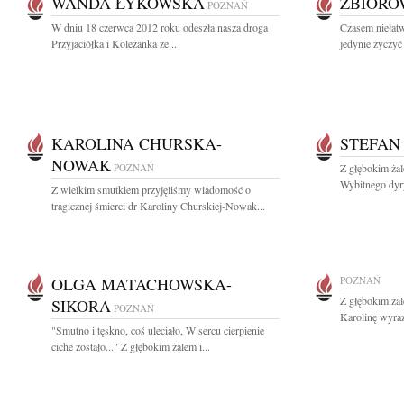
WANDA ŁYKOWSKA
ZBIOR
POZNAŃ
W dniu 18 czerwca 2012 roku odeszła nasza droga
Czasem niełat
Przyjaciółka i Koleżanka ze...
jedynie życzyć 
KAROLINA CHURSKA-
STEFAN
NOWAK
POZNAŃ
Z głębokim żal
Wybitnego dyry
Z wielkim smutkiem przyjęliśmy wiadomość o
tragicznej śmierci dr Karoliny Churskiej-Nowak...
OLGA MATACHOWSKA-
POZNAŃ
Z głębokim ża
SIKORA
POZNAŃ
Karolinę wyraz
"Smutno i tęskno, coś uleciało, W sercu cierpienie
ciche zostało..." Z głębokim żalem i...