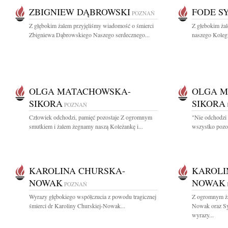
ZBIGNIEW DĄBROWSKI
FODE S
POZNAŃ
Z głębokim żalem przyjęliśmy wiadomość o śmierci
Z głebokim ża
Zbigniewa Dąbrowskiego Naszego serdecznego...
naszego Kolegi
OLGA MATACHOWSKA-
OLGA M
SIKORA
SIKORA
POZNAŃ
Człowiek odchodzi, pamięć pozostaje Z ogromnym
"Nie odchodzi 
smutkiem i żalem żegnamy naszą Koleżankę i...
wszystko pozost
KAROLINA CHURSKA-
KAROLI
NOWAK
NOWAK
POZNAŃ
Wyrazy głębokiego współczucia z powodu tragicznej
Z ogromnym ża
śmierci dr Karoliny Churskiej-Nowak...
Nowak oraz Sy
wyrazy...