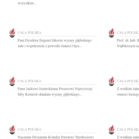
wszystkim...
CAŁA POLSKA
CAŁA POLSK
Pani Dyrektor Eugenii Sikorze wyrazy głębokiego
Prof. dr. hab.
żalu i współczucia z powodu śmierci Ojca...
Najbliższym na
CAŁA POLSKA
CAŁA POLSK
Panu Jackowi Jezierskiemu Prezesowi Najwyższej
Z wielkim żale
Izby Kontroli składam wyrazy głębokiego...
śmierci Jerzeg
CAŁA POLSKA
CAŁA POLSK
Naszemu Drogiemu Koledze Pawłowi Turobosiowi
Z wielkim żal