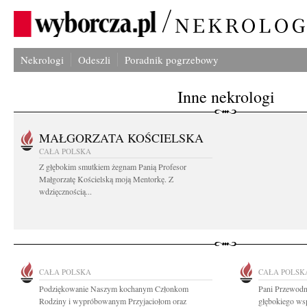
Nekrologi
Odeszli
Poradnik pogrzebowy
Inne nekrologi
MAŁGORZATA KOŚCIELSKA
CAŁA POLSKA
Z głębokim smutkiem żegnam Panią Profesor
Małgorzatę Kościelską moją Mentorkę. Z
wdzięcznością...
CAŁA POLSKA
CAŁA POLSK
Podziękowanie Naszym kochanym Członkom
Pani Przewodni
Rodziny i wypróbowanym Przyjaciołom oraz
głębokiego ws