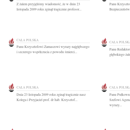
Z żalem przyjęliśmy wiadomość, że w dniu 23
Panu Krzyszto
listopada 2009 roku zginął tragicznie profesor...
Bezpieczeństw
CAŁA POLSKA
CAŁA POLSK
Panu Krzysztofowi Zamaszowi wyrazy najgłębszego
Panu Redakto
i szczerego współczucia z powodu śmierci...
głębokiego żal
CAŁA POLSKA
CAŁA POLSK
Dnia 23 listopada 2009 roku zginął tragicznie nasz
Panu Pułkown
Kolega i Przyjaciel prof. dr hab. Krzysztof...
Szefowi Agenc
wyrazy...