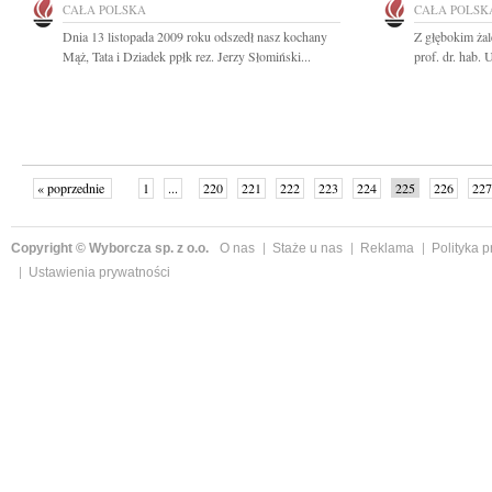
CAŁA POLSKA
CAŁA POLSK
Dnia 13 listopada 2009 roku odszedł nasz kochany
Z głębokim ża
Mąż, Tata i Dziadek ppłk rez. Jerzy Słomiński...
prof. dr. hab. 
« poprzednie
1
...
220
221
222
223
224
225
226
227
następne »
Copyright © Wyborcza sp. z o.o.
O nas
Staże u nas
Reklama
Polityka 
Ustawienia prywatności