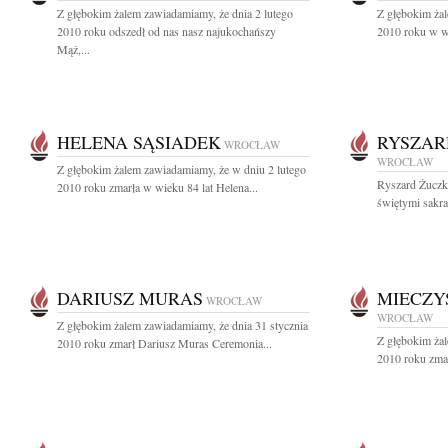
Z głębokim żalem zawiadamiamy, że dnia 2 lutego
Z głębokim żal
2010 roku odszedł od nas nasz najukochańszy
2010 roku w wi
Mąż,...
HELENA SĄSIADEK
RYSZAR
WROCŁAW
WROCŁAW
Z głębokim żalem zawiadamiamy, że w dniu 2 lutego
Ryszard Żuczki
2010 roku zmarła w wieku 84 lat Helena...
świętymi sakra
DARIUSZ MURAS
MIECZY
WROCŁAW
WROCŁAW
Z głębokim żalem zawiadamiamy, że dnia 31 stycznia
Z głębokim żal
2010 roku zmarł Dariusz Muras Ceremonia...
2010 roku zmar