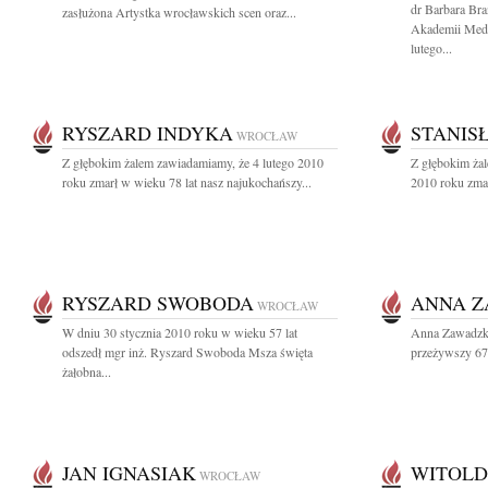
dr Barbara Bra
zasłużona Artystka wrocławskich scen oraz...
Akademii Medy
lutego...
RYSZARD INDYKA
STANIS
WROCŁAW
Z głębokim żalem zawiadamiamy, że 4 lutego 2010
Z głębokim ża
roku zmarł w wieku 78 lat nasz najukochańszy...
2010 roku zmar
RYSZARD SWOBODA
ANNA 
WROCŁAW
W dniu 30 stycznia 2010 roku w wieku 57 lat
Anna Zawadzka
odszedł mgr inż. Ryszard Swoboda Msza święta
przeżywszy 67 
żałobna...
JAN IGNASIAK
WITOLD
WROCŁAW