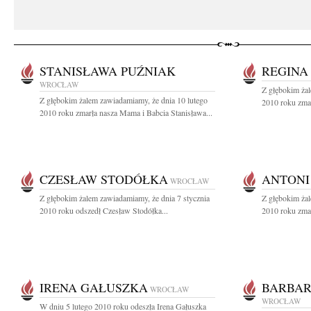
STANISŁAWA PUŹNIAK
REGINA
WROCŁAW
Z głębokim ża
Z głębokim żalem zawiadamiamy, że dnia 10 lutego
2010 roku zmar
2010 roku zmarła nasza Mama i Babcia Stanisława...
CZESŁAW STODÓŁKA
ANTONI
WROCŁAW
Z głębokim żalem zawiadamiamy, że dnia 7 stycznia
Z głębokim żal
2010 roku odszedł Czesław Stodółka...
2010 roku zmar
IRENA GAŁUSZKA
BARBAR
WROCŁAW
WROCŁAW
W dniu 5 lutego 2010 roku odeszła Irena Gałuszka