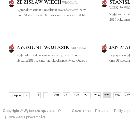
ZDZISŁAW WIECH
STANIS
WROCŁAW
WIEK: 79
WR
Z głębokim żalem i smutkiem zawiadamiamy, że w
Z głębokim żal
dniu 30 stycznia 2010 roku zmarł w wieku 101 lat...
2010 roku zmar
ZYGMUNT WOJTASIK
JAN MA
WROCŁAW
Z głębokim żalem zawiadamiamy, że w dniu 30
Pogrążeni w g
stycznia 2010 r. zmarł najukochańszy Mąż, Ojciec i...
dnia 31 styczni
« poprzednie
1
...
220
221
222
223
224
225
226
227
następne »
Copyright © Wyborcza sp. z o.o.
O nas
Staże u nas
Reklama
Polityka 
Ustawienia prywatności