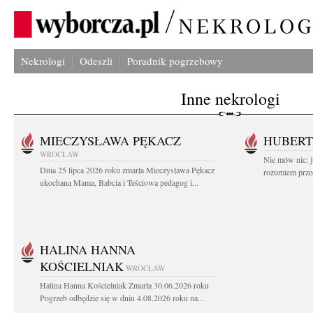
Nekrologi
Odeszli
Poradnik pogrzebowy
Inne nekrologi
MIECZYSŁAWA PĘKACZ
HUBERT
WROCŁAW
Nie mów nic: ju
Dnia 25 lipca 2026 roku zmarła Mieczysława Pękacz
rozumiem przed
ukochana Mama, Babcia i Teściowa pedagog i...
HALINA HANNA
KOŚCIELNIAK
WROCŁAW
Halina Hanna Kościelniak Zmarła 30.06.2026 roku
Pogrzeb odbędzie się w dniu 4.08.2026 roku na...