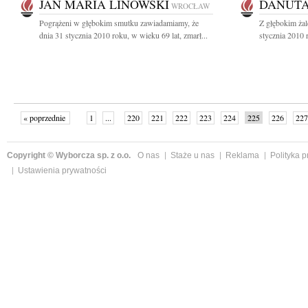
JAN MARIA LINOWSKI
DANUTA
WROCŁAW
Pogrążeni w głębokim smutku zawiadamiamy, że
Z głębokim ża
dnia 31 stycznia 2010 roku, w wieku 69 lat, zmarł...
stycznia 2010 
« poprzednie
1
...
220
221
222
223
224
225
226
227
następne »
Copyright © Wyborcza sp. z o.o.
O nas
Staże u nas
Reklama
Polityka 
Ustawienia prywatności