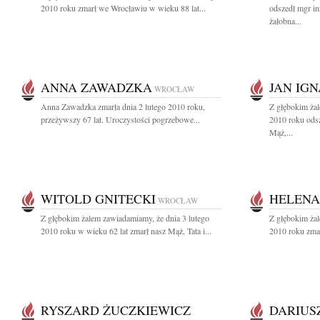
2010 roku zmarł we Wrocławiu w wieku 88 lat...
odszedł mgr i
żałobna...
ANNA ZAWADZKA
JAN IG
WROCŁAW
Anna Zawadzka zmarła dnia 2 lutego 2010 roku,
Z głębokim żal
przeżywszy 67 lat. Uroczystości pogrzebowe...
2010 roku ods
Mąż,...
WITOLD GNITECKI
HELENA
WROCŁAW
Z głębokim żalem zawiadamiamy, że dnia 3 lutego
Z głębokim ża
2010 roku w wieku 62 lat zmarł nasz Mąż, Tata i...
2010 roku zmar
RYSZARD ŻUCZKIEWICZ
DARIUS