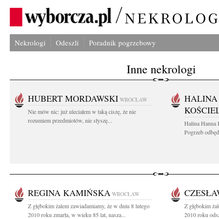
Nekrologi
Odeszli
Poradnik pogrzebowy
Inne nekrologi
HUBERT MORDAWSKI
HALINA
WROCŁAW
KOŚCIE
Nie mów nic: już uleciałem w taką ciszę, że nie
rozumiem przedmiotów, nie słyszę...
Halina Hanna 
Pogrzeb odbędz
REGINA KAMIŃSKA
CZESŁA
WROCŁAW
Z głębokim żalem zawiadamiamy, że w dniu 8 lutego
Z głębokim żal
2010 roku zmarła, w wieku 85 lat, nasza...
2010 roku odsz