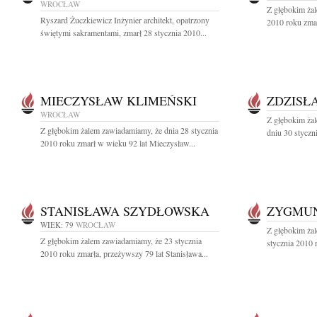
WROCŁAW
Z głębokim żal
Ryszard Żuczkiewicz Inżynier architekt, opatrzony
2010 roku zma
świętymi sakramentami, zmarł 28 stycznia 2010...
MIECZYSŁAW KLIMEŃSKI
ZDZISŁ
WROCŁAW
Z głębokim ża
Z głębokim żalem zawiadamiamy, że dnia 28 stycznia
dniu 30 styczn
2010 roku zmarł w wieku 92 lat Mieczysław...
STANISŁAWA SZYDŁOWSKA
ZYGMUN
WIEK: 79
WROCŁAW
Z głębokim ża
Z głębokim żalem zawiadamiamy, że 23 stycznia
stycznia 2010 
2010 roku zmarła, przeżywszy 79 lat Stanisława...