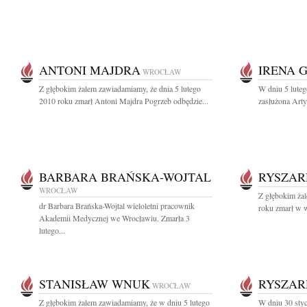
ANTONI MAJDRA
IRENA 
WROCŁAW
Z głębokim żalem zawiadamiamy, że dnia 5 lutego
W dniu 5 luteg
2010 roku zmarł Antoni Majdra Pogrzeb odbędzie...
zasłużona Arty
BARBARA BRAŃSKA-WOJTAL
RYSZAR
WROCŁAW
Z głębokim ża
dr Barbara Brańska-Wojtal wieloletni pracownik
roku zmarł w w
Akademii Medycznej we Wrocławiu. Zmarła 3
lutego...
STANISŁAW WNUK
RYSZAR
WROCŁAW
Z głębokim żalem zawiadamiamy, że w dniu 5 lutego
W dniu 30 styc