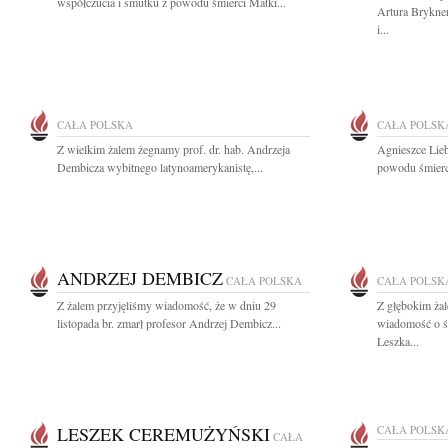
współczucia i smutku z powodu śmierci Matki...
Artura Brykne
i...
CAŁA POLSKA
CAŁA POLSK
Z wielkim żalem żegnamy prof. dr. hab. Andrzeja
Agnieszce Lieb
Dembicza wybitnego latynoamerykanistę,...
powodu śmierc
ANDRZEJ DEMBICZ
CAŁA POLSKA
CAŁA POLSK
Z żalem przyjęliśmy wiadomość, że w dniu 29
Z głębokim żal
listopada br. zmarł profesor Andrzej Dembicz...
wiadomość o śm
Leszka...
LESZEK CEREMUŻYŃSKI
CAŁA POLSK
CAŁA