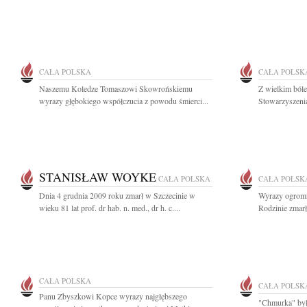
CAŁA POLSKA
CAŁA POLSK
Naszemu Koledze Tomaszowi Skowrońskiemu
Z wielkim bó
wyrazy głębokiego współczucia z powodu śmierci...
Stowarzyszeni
STANISŁAW WOYKE
CAŁA POLSKA
CAŁA POLSK
Dnia 4 grudnia 2009 roku zmarł w Szczecinie w
Wyrazy ogromn
wieku 81 lat prof. dr hab. n. med., dr h. c....
Rodzinie zmarł
CAŁA POLSKA
CAŁA POLSK
Panu Zbyszkowi Kopce wyrazy najgłębszego
"Chmurka" była