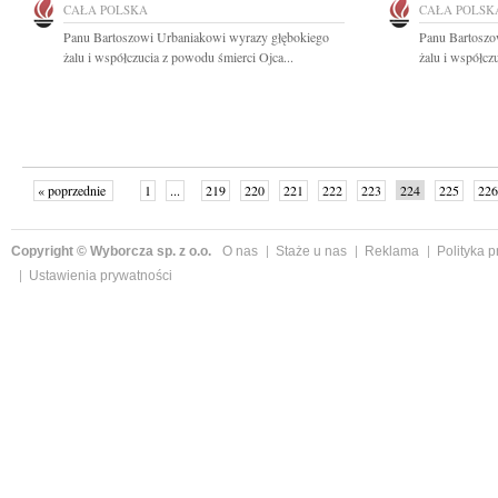
CAŁA POLSKA
CAŁA POLSK
Panu Bartoszowi Urbaniakowi wyrazy głębokiego
Panu Bartoszo
żalu i współczucia z powodu śmierci Ojca...
żalu i współcz
« poprzednie
1
...
219
220
221
222
223
224
225
226
następne »
Copyright © Wyborcza sp. z o.o.
O nas
Staże u nas
Reklama
Polityka 
Ustawienia prywatności