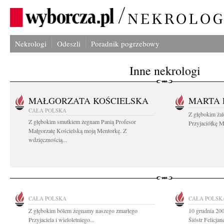
Nekrologi
Odeszli
Poradnik pogrzebowy
Inne nekrologi
MAŁGORZATA KOŚCIELSKA
MARTA 
CAŁA POLSKA
Z głębokim ża
Z głębokim smutkiem żegnam Panią Profesor
Przyjaciółkę M
Małgorzatę Kościelską moją Mentorkę. Z
wdzięcznością...
CAŁA POLSKA
CAŁA POLSK
Z głębokim bólem żegnamy naszego zmarłego
10 grudnia 200
Przyjaciela i wieloletniego...
Śióstr Felicjan