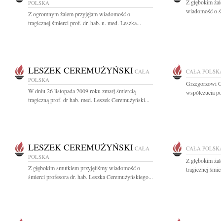
Z głębokim żal
POLSKA
wiadomość o śm
Z ogromnym żalem przyjęłam wiadomość o
tragicznej śmierci prof. dr. hab. n. med. Leszka...
LESZEK CEREMUŻYŃSKI
CAŁA
CAŁA POLSK
POLSKA
Grzegorzowi O
W dniu 26 listopada 2009 roku zmarł śmiercią
współczucia po
tragiczną prof. dr hab. med. Leszek Ceremużyński...
LESZEK CEREMUŻYŃSKI
CAŁA
CAŁA POLSK
POLSKA
Z głębokim ża
Z głębokim smutkiem przyjęliśmy wiadomość o
tragicznej śmie
śmierci profesora dr. hab. Leszka Ceremużyńskiego...