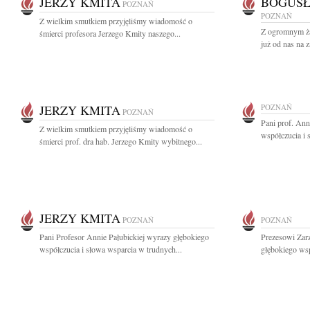
JERZY KMITA
BOGUSŁ
POZNAŃ
POZNAŃ
Z wielkim smutkiem przyjęliśmy wiadomość o
Z ogromnym ża
śmierci profesora Jerzego Kmity naszego...
już od nas na 
JERZY KMITA
POZNAŃ
POZNAŃ
Pani prof. Ann
Z wielkim smutkiem przyjęliśmy wiadomość o
współczucia i 
śmierci prof. dra hab. Jerzego Kmity wybitnego...
JERZY KMITA
POZNAŃ
POZNAŃ
Pani Profesor Annie Pałubickiej wyrazy głębokiego
Prezesowi Zar
współczucia i słowa wsparcia w trudnych...
głębokiego wsp