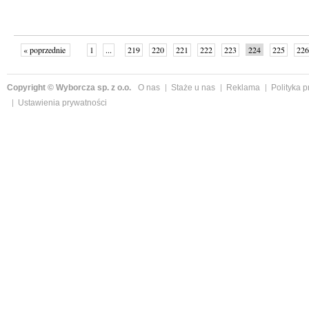
« poprzednie
1
...
219
220
221
222
223
224
225
226
następne »
Copyright © Wyborcza sp. z o.o.
O nas
Staże u nas
Reklama
Polityka 
Ustawienia prywatności