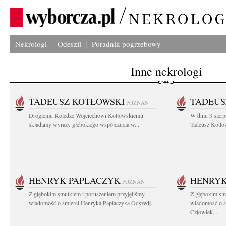
Nekrologi
Odeszli
Poradnik pogrzebowy
Inne nekrologi
TADEUSZ KOTŁOWSKI
TADEUS
POZNAŃ
Drogiemu Koledze Wojciechowi Kotłowskiemu
W dniu 3 sierp
składamy wyrazy głębokiego współczucia w...
Tadeusz Kotłow
HENRYK PAPLACZYK
HENRYK
POZNAŃ
Z głębokim smutkiem i poruszeniem przyjęliśmy
Z głębokim smu
wiadomość o śmierci Henryka Paplaczyka Odszedł...
wiadomość o ś
Człowiek,...