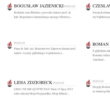
BOGUSŁAW JAZIENICKI
CZESŁA
POZNAŃ
Rodzinie oraz Bliskim z powodu śmierci prof. dr.
Naszej kochane
hab. Bogusława Jazienickiego naszego Mistrza i...
Jej Najbliższy
POZNAŃ
ROMAN 
Panu dr. hab. inż. Bolesławowi Zaporowskiemu prof.
Z głębokim ża
nadzw. wyrazy głębokiego współczucia z...
Romana Adasze
Adexbud...
LIDIA ZDZIOBECK
POZNAŃ
POZNAŃ
Drogiej Koleż
LIDA! NE ME QUITTE PAS! Dnia 15 lipca 2012
ze śmiercią Ma
roku odeszła Moja Przyjaciółka, Moja Miłość...