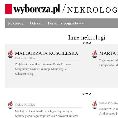
Nekrologi
Odeszli
Poradnik pogrzebowy
Inne nekrologi
MAŁGORZATA KOŚCIELSKA
MARTA 
CAŁA POLSKA
Z głębokim ża
Z głębokim smutkiem żegnam Panią Profesor
Przyjaciółkę M
Małgorzatę Kościelską moją Mentorkę. Z
wdzięcznością...
CAŁA POLSK
CAŁA POLSKA
Rektorowi Aka
Michałowi Engelhardtowi i Jego Najbliższym
Andrzejakowi s
wyrazy głębokiego współczucia z powodu śmierci...