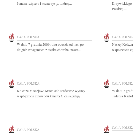
Junaka reżysera i scenarzysty, twórcy...
Krzywickiego 
Polskiej....
CAŁA POLSKA
CAŁA POLSK
W dniu 7 grudnia 2009 roku odeszła od nas, po
Naszej Koleża
długich zmaganiach z ciężką chorobą, nasza...
współczucia z 
CAŁA POLSKA
CAŁA POLSK
Koledze Maciejowi Muchlado serdeczne wyrazy
W dniu 7 grudn
współczucia z powodu śmierci Ojca składają...
Tadeusz Radzik
CAŁA POLSK
CAŁA POLSKA