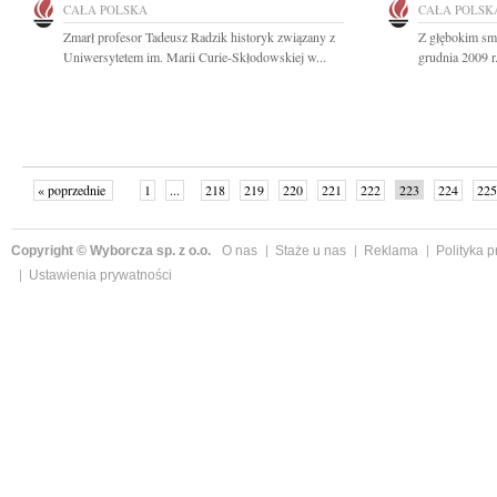
CAŁA POLSKA
CAŁA POLSK
Zmarł profesor Tadeusz Radzik historyk związany z
Z głębokim sm
Uniwersytetem im. Marii Curie-Skłodowskiej w...
grudnia 2009 r.
« poprzednie
1
...
218
219
220
221
222
223
224
225
następne »
Copyright © Wyborcza sp. z o.o.
O nas
Staże u nas
Reklama
Polityka 
Ustawienia prywatności