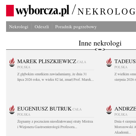
Nekrologi
Odeszli
Poradnik pogrzebowy
Inne nekrologi
MAREK PLISZKIEWICZ
TADEUS
CAŁA
POLSKA
POLSKA
Z głębokim smutkiem zawiadamiamy, że dnia 31
Z wielkim smu
lipca 2026 roku, w wieku 82 lat, zmarł Prof. Marek...
sierpnia 2026 r
EUGENIUSZ BUTRUK
ANDRZE
CAŁA
POLSKA
POLSKA
Żegnamy z poczuciem nieodżałowanej straty Mistrza
Dnia 4 sierpni
i Wizjonera Gastroenterologii Profesora...
Morozowski Ab
Akademii...