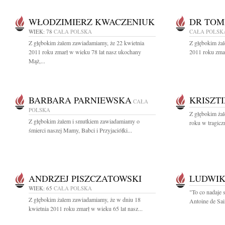
WŁODZIMIERZ KWACZENIUK
DR TOM
WIEK: 78
CAŁA POLSKA
CAŁA POLSK
Z głębokim żalem zawiadamiamy, że 22 kwietnia
Z głębokim ża
2011 roku zmarł w wieku 78 lat nasz ukochany
2011 roku zmar
Mąż,...
BARBARA PARNIEWSKA
KRISZT
CAŁA
POLSKA
Z głębokim ża
Z głębokim żalem i smutkiem zawiadamiamy o
roku w tragicz
śmierci naszej Mamy, Babci i Przyjaciółki...
ANDRZEJ PISZCZATOWSKI
LUDWIK
WIEK: 65
CAŁA POLSKA
"To co nadaje s
Z głębokim żalem zawiadamiamy, że w dniu 18
Antoine de Sai
kwietnia 2011 roku zmarł w wieku 65 lat nasz...