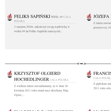
FELIKS SAPIŃSKI
JÓZEFA
WIEK: 69
CAŁA
POLSKA
Z żalem zawiad
3 sierpnia 2026r. zakończył swoją wędrówkę w
przeżywszy 104
wieku 69 lat Feliks Sapiński nauczyciel...
KRZYSZTOF OLGIERD
FRANCI
HOCHEDLINGER
CAŁA POLSK
CAŁA POLSKA
Z głębokim ża
Z wielkim żalem zawiadamiamy, że w dniu 26
2011 roku odsz
kwietnia 2011 roku zmarł nasz ukochany Mąż,
Ojciec,...