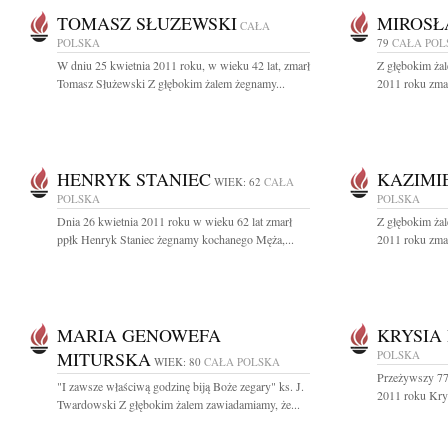
TOMASZ SŁUZEWSKI
MIROSŁ
CAŁA
POLSKA
79
CAŁA POL
W dniu 25 kwietnia 2011 roku, w wieku 42 lat, zmarł
Z głębokim żal
Tomasz Służewski Z głębokim żalem żegnamy...
2011 roku zmar
HENRYK STANIEC
KAZIMIE
WIEK: 62
CAŁA
POLSKA
POLSKA
Dnia 26 kwietnia 2011 roku w wieku 62 lat zmarł
Z głębokim żal
ppłk Henryk Staniec żegnamy kochanego Męża,...
2011 roku zmar
MARIA GENOWEFA
KRYSIA
MITURSKA
POLSKA
WIEK: 80
CAŁA POLSKA
Przeżywszy 77 
"I zawsze właściwą godzinę biją Boże zegary" ks. J.
2011 roku Kry
Twardowski Z głębokim żalem zawiadamiamy, że...