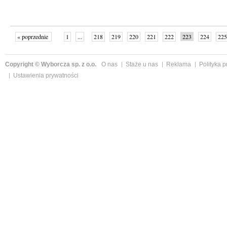
« poprzednie
1
...
218
219
220
221
222
223
224
225
następne »
Copyright © Wyborcza sp. z o.o.
O nas
Staże u nas
Reklama
Polityka 
Ustawienia prywatności