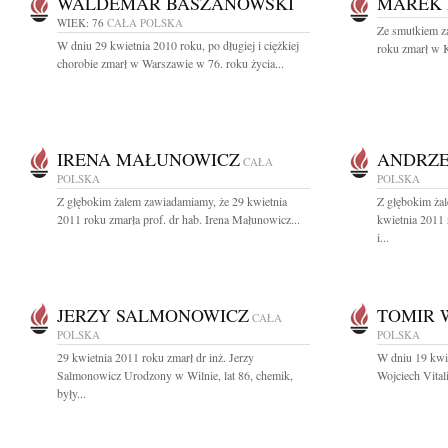
WALDEMAR BASZANOWSKI
MAREK
WIEK: 76
CAŁA POLSKA
Ze smutkiem z
W dniu 29 kwietnia 2010 roku, po długiej i ciężkiej
roku zmarł w 
chorobie zmarł w Warszawie w 76. roku życia...
IRENA MAŁUNOWICZ
ANDRZE
CAŁA
POLSKA
POLSKA
Z głębokim żalem zawiadamiamy, że 29 kwietnia
Z głębokim ża
2011 roku zmarła prof. dr hab. Irena Małunowicz...
kwietnia 2011 
i...
JERZY SALMONOWICZ
TOMIR 
CAŁA
POLSKA
POLSKA
29 kwietnia 2011 roku zmarł dr inż. Jerzy
W dniu 19 kwie
Salmonowicz Urodzony w Wilnie, lat 86, chemik,
Wojciech Vital
były...