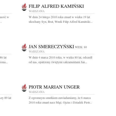
FILIP ALFRED KAMIŃSKI
WARSZAWA
omność w
W dniu 24 lutego 2010 roku zmarł w wieku 19 lat
..
ukochany Syn, Brat, Wnuk Filip Alfred Kamiński...
JAN SMERECZYŃSKI
WIEK: 80
WARSZAWA
6 lat
W dniu 4 marca 2010 roku, w wieku 80 lat, odszedł
ona...
od nas, opatrzony świętymi sakramentami Jan...
PIOTR MARIAN UNGER
WARSZAWA
zy 89 lat
Z ogromnym smutkiem zawiadamiamy, że 6 marca
.
2010 roku zmarł nasz Mąż, Ojciec i Dziadek Piotr...