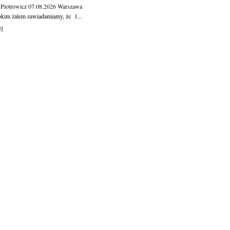
 Piotrowicz
07.08.2026
Warszawa
okim żalem zawiadamiamy, że 1...
ej