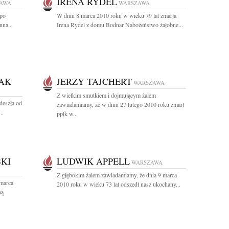
IRENA RYDEL
AWA
WARSZAWA
 po
W dniu 8 marca 2010 roku w wieku 79 lat zmarła
nna...
Irena Rydel z domu Bodnar Nabożeństwo żałobne...
AK
JERZY TAJCHERT
WARSZAWA
Z wielkim smutkiem i dojmującym żalem
deszła od
zawiadamiamy, że w dniu 27 lutego 2010 roku zmarł
..
ppłk w...
KI
LUDWIK APPELL
WARSZAWA
Z głębokim żalem zawiadamiamy, że dnia 9 marca
 marca
2010 roku w wieku 73 lat odszedł nasz ukochany...
ną