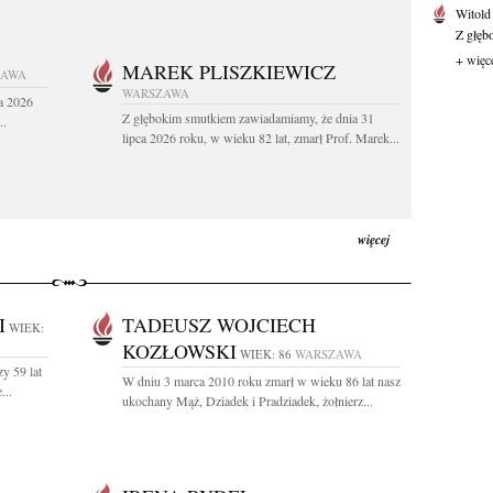
Witold
Z głęb
+ więc
MAREK PLISZKIEWICZ
ZAWA
WARSZAWA
a 2026
Z głębokim smutkiem zawiadamiamy, że dnia 31
..
lipca 2026 roku, w wieku 82 lat, zmarł Prof. Marek...
więcej
I
TADEUSZ WOJCIECH
WIEK:
KOZŁOWSKI
WIEK: 86
WARSZAWA
y 59 lat
W dniu 3 marca 2010 roku zmarł w wieku 86 lat nasz
...
ukochany Mąż, Dziadek i Pradziadek, żołnierz...