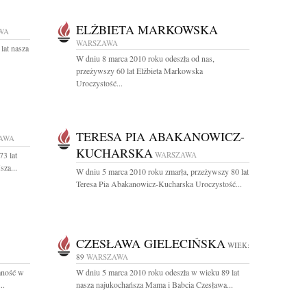
ELŻBIETA MARKOWSKA
WA
WARSZAWA
lat nasza
W dniu 8 marca 2010 roku odeszła od nas,
przeżywszy 60 lat Elżbieta Markowska
Uroczystość...
TERESA PIA ABAKANOWICZ-
AWA
KUCHARSKA
3 lat
WARSZAWA
za...
W dniu 5 marca 2010 roku zmarła, przeżywszy 80 lat
Teresa Pia Abakanowicz-Kucharska Uroczystość...
CZESŁAWA GIELECIŃSKA
WIEK:
89
WARSZAWA
omność w
W dniu 5 marca 2010 roku odeszła w wieku 89 lat
..
nasza najukochańsza Mama i Babcia Czesława...