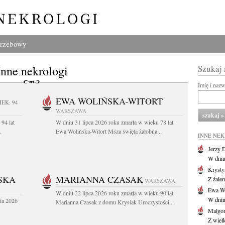
grzebowy
Inne nekrologi
Szukaj
Imię i naz
EWA WOLIŃSKA-WITORT
IEK: 94
WARSZAWA
94 lat
W dniu 31 lipca 2026 roku zmarła w wieku 78 lat
.
Ewa Wolińska-Witort Msza święta żałobna...
INNE NE
Jerzy 
W dniu
Krysty
SKA
MARIANNA CZASAK
Z żalem
WARSZAWA
Ewa Wo
W dniu 22 lipca 2026 roku zmarła w wieku 90 lat
W dniu
ia 2026
Marianna Czasak z domu Krysiak Uroczystości...
Małgor
Z wiel