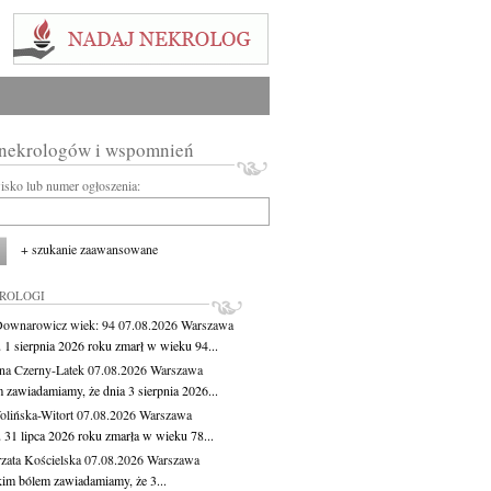
 nekrologów i wspomnień
wisko lub numer ogłoszenia:
+ szukanie zaawansowane
KROLOGI
Downarowicz
wiek: 94
07.08.2026
Warszawa
 1 sierpnia 2026 roku zmarł w wieku 94...
na Czerny-Latek
07.08.2026
Warszawa
 zawiadamiamy, że dnia 3 sierpnia 2026...
lińska-Witort
07.08.2026
Warszawa
 31 lipca 2026 roku zmarła w wieku 78...
zata Kościelska
07.08.2026
Warszawa
kim bólem zawiadamiamy, że 3...