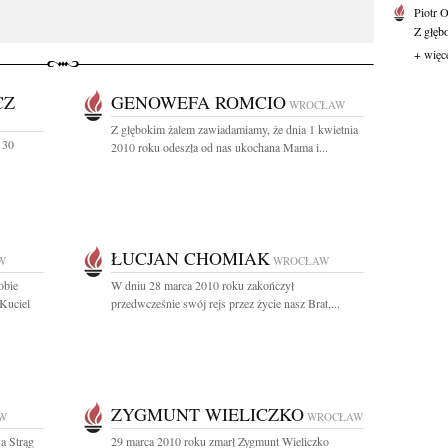
Piotr 
Z głębo
+ więc
CZ
GENOWEFA ROMCIO
WROCŁAW
Z głębokim żalem zawiadamiamy, że dnia 1 kwietnia
 30
2010 roku odeszła od nas ukochana Mama i...
ŁUCJAN CHOMIAK
W
WROCŁAW
obie
W dniu 28 marca 2010 roku zakończył
Kuciel
przedwcześnie swój rejs przez życie nasz Brat,...
ZYGMUNT WIELICZKO
W
WROCŁAW
a Strąg
29 marca 2010 roku zmarł Zygmunt Wieliczko