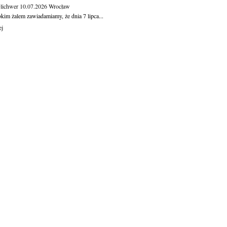
Olichwer
10.07.2026
Wrocław
kim żalem zawiadamiamy, że dnia 7 lipca...
ej