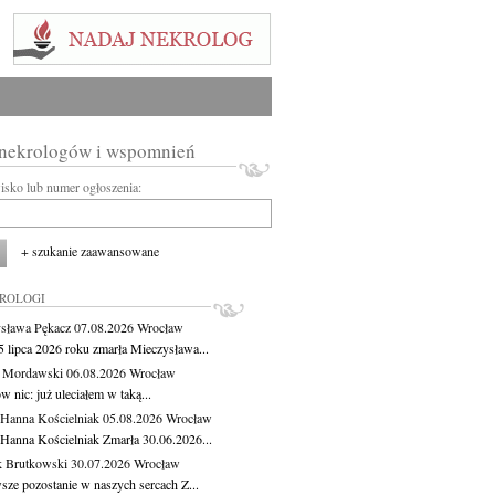
 nekrologów i wspomnień
wisko lub numer ogłoszenia:
+ szukanie zaawansowane
KROLOGI
sława Pękacz
07.08.2026
Wrocław
5 lipca 2026 roku zmarła Mieczysława...
t Mordawski
06.08.2026
Wrocław
 nic: już uleciałem w taką...
 Hanna Kościelniak
05.08.2026
Wrocław
 Hanna Kościelniak Zmarła 30.06.2026...
 Brutkowski
30.07.2026
Wrocław
sze pozostanie w naszych sercach Z...