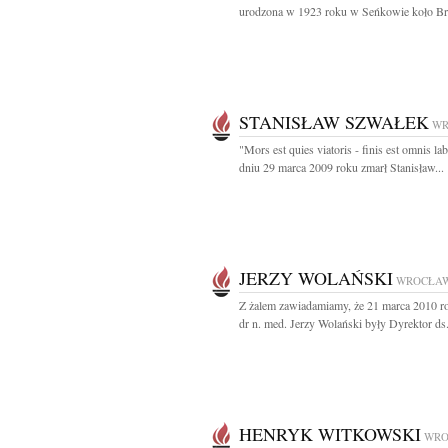
urodzona w 1923 roku w Seńkowie koło Brz
STANISŁAW SZWAŁEK
WR
"Mors est quies viatoris - finis est omnis la
dniu 29 marca 2009 roku zmarł Stanisław...
JERZY WOLAŃSKI
WROCŁA
Z żalem zawiadamiamy, że 21 marca 2010 r
dr n. med. Jerzy Wolański były Dyrektor ds.
HENRYK WITKOWSKI
WRO