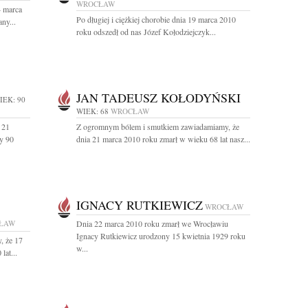
WROCŁAW
4 marca
Po długiej i ciężkiej chorobie dnia 19 marca 2010
ny...
roku odszedł od nas Józef Kołodziejczyk...
JAN TADEUSZ KOŁODYŃSKI
IEK: 90
WIEK: 68
WROCŁAW
 21
Z ogromnym bólem i smutkiem zawiadamiamy, że
y 90
dnia 21 marca 2010 roku zmarł w wieku 68 lat nasz...
IGNACY RUTKIEWICZ
WROCŁAW
ŁAW
Dnia 22 marca 2010 roku zmarł we Wrocławiu
Ignacy Rutkiewicz urodzony 15 kwietnia 1929 roku
, że 17
w...
lat...