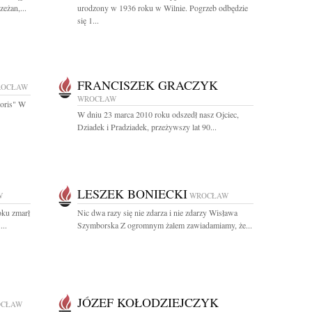
eżan,...
urodzony w 1936 roku w Wilnie. Pogrzeb odbędzie
się 1...
FRANCISZEK GRACZYK
OCŁAW
WROCŁAW
boris" W
W dniu 23 marca 2010 roku odszedł nasz Ojciec,
Dziadek i Pradziadek, przeżywszy lat 90...
LESZEK BONIECKI
W
WROCŁAW
oku zmarł
Nic dwa razy się nie zdarza i nie zdarzy Wisława
...
Szymborska Z ogromnym żalem zawiadamiamy, że...
JÓZEF KOŁODZIEJCZYK
CŁAW