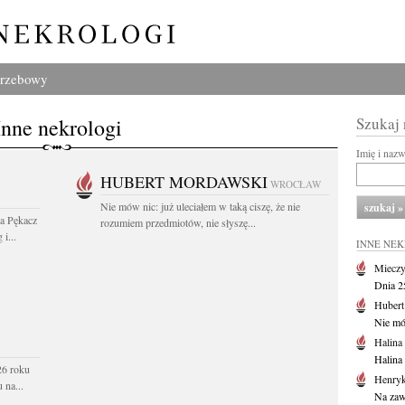
grzebowy
Inne nekrologi
Szukaj
Imię i naz
HUBERT MORDAWSKI
WROCŁAW
Nie mów nic: już uleciałem w taką ciszę, że nie
wa Pękacz
rozumiem przedmiotów, nie słyszę...
i...
INNE NE
Mieczy
Dnia 2
Huber
Nie mów
Halina
Halina
26 roku
Henryk
 na...
Na zaw