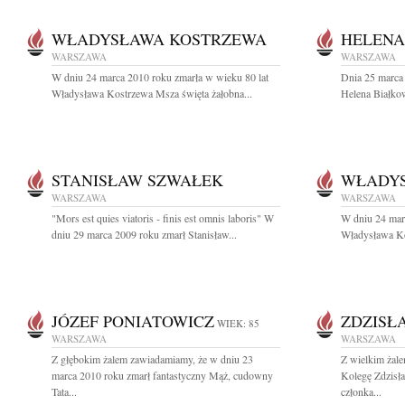
WŁADYSŁAWA KOSTRZEWA
HELENA
WARSZAWA
WARSZAWA
W dniu 24 marca 2010 roku zmarła w wieku 80 lat
Dnia 25 marca 
Władysława Kostrzewa Msza święta żałobna...
Helena Białko
STANISŁAW SZWAŁEK
WŁADY
WARSZAWA
WARSZAWA
"Mors est quies viatoris - finis est omnis laboris" W
W dniu 24 mar
dniu 29 marca 2009 roku zmarł Stanisław...
Władysława Ko
JÓZEF PONIATOWICZ
ZDZISŁ
WIEK: 85
WARSZAWA
WARSZAWA
Z głębokim żalem zawiadamiamy, że w dniu 23
Z wielkim żal
marca 2010 roku zmarł fantastyczny Mąż, cudowny
Kolegę Zdzisł
Tata...
członka...