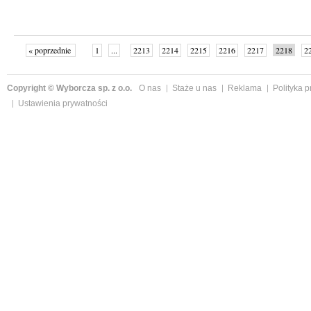
« poprzednie
1
...
2213
2214
2215
2216
2217
2218
2
...
2342
następne »
Copyright © Wyborcza sp. z o.o.
O nas
Staże u nas
Reklama
Polityka 
Ustawienia prywatności