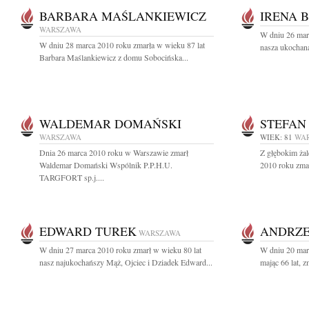
BARBARA MAŚLANKIEWICZ
IRENA 
WARSZAWA
W dniu 26 mar
W dniu 28 marca 2010 roku zmarła w wieku 87 lat
nasza ukochana
Barbara Maślankiewicz z domu Sobocińska...
WALDEMAR DOMAŃSKI
STEFAN
WARSZAWA
WIEK: 81
WA
Dnia 26 marca 2010 roku w Warszawie zmarł
Z głębokim ża
Waldemar Domański Wspólnik P.P.H.U.
2010 roku zmar
TARGFORT sp.j....
EDWARD TUREK
ANDRZE
WARSZAWA
W dniu 27 marca 2010 roku zmarł w wieku 80 lat
W dniu 20 marc
nasz najukochańszy Mąż, Ojciec i Dziadek Edward...
mając 66 lat, 