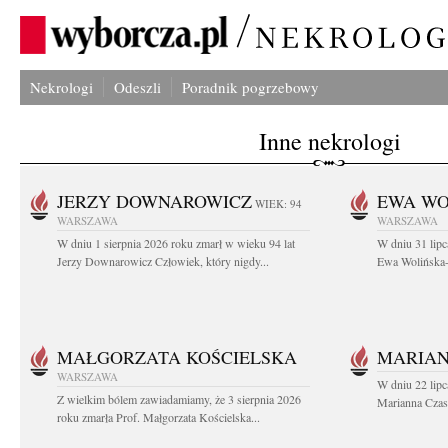
Nekrologi
Odeszli
Poradnik pogrzebowy
Inne nekrologi
JERZY DOWNAROWICZ
EWA WO
WIEK: 94
WARSZAWA
WARSZAWA
W dniu 1 sierpnia 2026 roku zmarł w wieku 94 lat
W dniu 31 lipc
Jerzy Downarowicz Człowiek, który nigdy...
Ewa Wolińska-W
MAŁGORZATA KOŚCIELSKA
MARIAN
WARSZAWA
W dniu 22 lipc
Z wielkim bólem zawiadamiamy, że 3 sierpnia 2026
Marianna Czas
roku zmarła Prof. Małgorzata Kościelska...