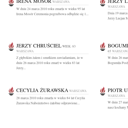
IRENA MOSÓR
JERZY 
WARSZAWA
WARSZAWA
W dniu 24 marca 2010 roku zmarła w wieku 95 lat
Dnia 19 marca 
Irena Mosór Ceremonia pogrzebowa odbędzie się 1...
Jerzy Lucjan M
JERZY CHRUŚCIEL
BOGUMI
WIEK: 83
WARSZAWA
65
WARSZAW
Z głębokim żalem i smutkiem zawiadamiam, że w
W dniu 26 mar
dniu 26 marca 2010 roku zmarł w wieku 83 lat
Bogumiła Posłu
Jerzy...
CECYLIA ŻURAWSKA
PIOTR 
WARSZAWA
WARSZAWA
28 marca 2010 roku zmarła w wieku 84 lat Cecylia
W dniu 27 marc
Żurawska Nabożeństwo żałobne odprawione...
nasz kochany M