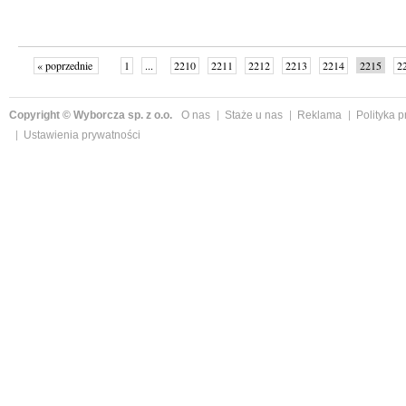
« poprzednie
1
...
2210
2211
2212
2213
2214
2215
2
...
2342
następne »
Copyright © Wyborcza sp. z o.o.
O nas
Staże u nas
Reklama
Polityka 
Ustawienia prywatności