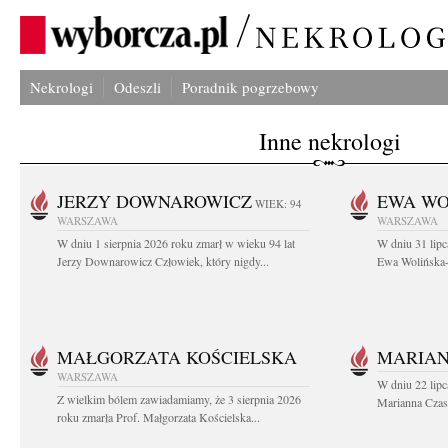
Nekrologi
Odeszli
Poradnik pogrzebowy
Inne nekrologi
JERZY DOWNAROWICZ
EWA WO
WIEK: 94
WARSZAWA
WARSZAWA
W dniu 1 sierpnia 2026 roku zmarł w wieku 94 lat
W dniu 31 lipc
Jerzy Downarowicz Człowiek, który nigdy...
Ewa Wolińska-W
MAŁGORZATA KOŚCIELSKA
MARIAN
WARSZAWA
W dniu 22 lipc
Z wielkim bólem zawiadamiamy, że 3 sierpnia 2026
Marianna Czas
roku zmarła Prof. Małgorzata Kościelska...