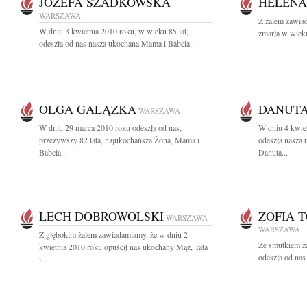
JÓZEFA SZADKOWSKA
HELENA
WARSZAWA
Z żalem zawiad
W dniu 3 kwietnia 2010 roku, w wieku 85 lat,
zmarła w wieku
odeszła od nas nasza ukochana Mama i Babcia...
OLGA GALĄZKA
DANUTA
WARSZAWA
W dniu 29 marca 2010 roku odeszła od nas,
W dniu 4 kwiet
przeżywszy 82 lata, najukochańsza Żona, Mama i
odeszła nasza
Babcia...
Danuta...
LECH DOBROWOLSKI
ZOFIA 
WARSZAWA
WARSZAWA
Z głębokim żalem zawiadamiamy, że w dniu 2
Ze smutkiem z
kwietnia 2010 roku opuścił nas ukochany Mąż, Tata
odeszła od nas
i...