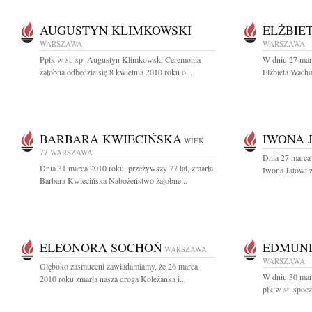
AUGUSTYN KLIMKOWSKI
ELŻBIE
WARSZAWA
WARSZAWA
Ppłk w st. sp. Augustyn Klimkowski Ceremonia
W dniu 27 mar
żałobna odbędzie się 8 kwietnia 2010 roku o...
Elżbieta Wacho
BARBARA KWIECIŃSKA
IWONA 
WIEK:
77
WARSZAWA
Dnia 27 marca
Dnia 31 marca 2010 roku, przeżywszy 77 lat, zmarła
Iwona Jatowt z
Barbara Kwiecińska Nabożeństwo żałobne...
ELEONORA SOCHOŃ
EDMUND
WARSZAWA
WARSZAWA
Głęboko zasmuceni zawiadamiamy, że 26 marca
W dniu 30 marc
2010 roku zmarła nasza droga Koleżanka i...
płk w st. spoc