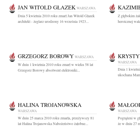
JAN WITOLD GŁAZEK
KAZIMI
WARSZAWA
Dnia 5 kwietnia 2010 roku zmarł Jan Witold Głazek
Z głębokim żal
architekt - żeglarz urodzony 16 września 1923...
heroicznej wal
GRZEGORZ BOROWY
KRYSTY
WARSZAWA
WARSZAWA
W dniu 1 kwietnia 2010 roku zmarł w wieku 58 lat
Dnia 1 kwietni
Grzegorz Borowy absolwent elektroniki...
ukochana Mama
HALINA TROJANOWSKA
MAŁGOR
WARSZAWA
WARSZAWA
W dniu 25 marca 2010 roku zmarła, przeżywszy 81
Pogrążeni w g
lat Halina Trojanowska Nabożeństwo żałobne...
że w dniu 27 m