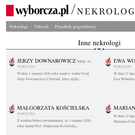
Nekrologi
Odeszli
Poradnik pogrzebowy
Inne nekrologi
JERZY DOWNAROWICZ
EWA WO
WIEK: 94
WARSZAWA
WARSZAWA
W dniu 1 sierpnia 2026 roku zmarł w wieku 94 lat
W dniu 31 lipc
Jerzy Downarowicz Człowiek, który nigdy...
Ewa Wolińska-W
MAŁGORZATA KOŚCIELSKA
MARIAN
WARSZAWA
W dniu 22 lipc
Z wielkim bólem zawiadamiamy, że 3 sierpnia 2026
Marianna Czas
roku zmarła Prof. Małgorzata Kościelska...