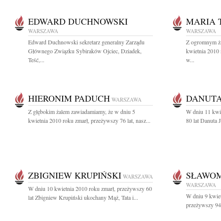
EDWARD DUCHNOWSKI
MARIA 
WARSZAWA
WARSZAWA
Edward Duchnowski sekretarz generalny Zarządu
Z ogromnym ża
Głównego Związku Sybiraków Ojciec, Dziadek,
kwietnia 2010 
Teść,...
w...
HIERONIM PADUCH
DANUTA
WARSZAWA
Z głębokim żalem zawiadamiamy, że w dniu 5
W dniu 11 kwi
kwietnia 2010 roku zmarł, przeżywszy 76 lat, nasz...
80 lat Danuta 
ZBIGNIEW KRUPIŃSKI
SŁAWOM
WARSZAWA
WARSZAWA
W dniu 10 kwietnia 2010 roku zmarł, przeżywszy 60
W dniu 9 kwiet
lat Zbigniew Krupiński ukochany Mąż, Tata i...
przeżywszy 94 