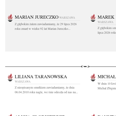
MARIAN JURECZKO
MAREK 
WARSZAWA
WARSZAWA
Z głębokim żalem zawiadamiamy, że 29 lipca 2026
Z głębokim sm
roku zmarł w wieku 92 lat Marian Jureczko...
lipca 2026 rok
LILIANA TARANOWSKA
MICHAŁ
WARSZAWA
W dniu 10 kwie
Z nieopisanym smutkiem zawiadamiamy, że dnia
Michał Zbigni
06.04.2010 roku nagle, we śnie odeszła od nas na...