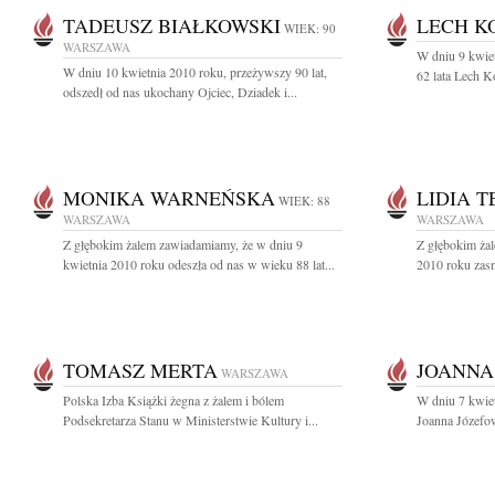
TADEUSZ BIAŁKOWSKI
LECH K
WIEK: 90
WARSZAWA
W dniu 9 kwie
W dniu 10 kwietnia 2010 roku, przeżywszy 90 lat,
62 lata Lech K
odszedł od nas ukochany Ojciec, Dziadek i...
MONIKA WARNEŃSKA
LIDIA 
WIEK: 88
WARSZAWA
WARSZAWA
Z głębokim żalem zawiadamiamy, że w dniu 9
Z głębokim żal
kwietnia 2010 roku odeszła od nas w wieku 88 lat...
2010 roku zasn
TOMASZ MERTA
JOANNA
WARSZAWA
Polska Izba Książki żegna z żalem i bólem
W dniu 7 kwiet
Podsekretarza Stanu w Ministerstwie Kultury i...
Joanna Józefow