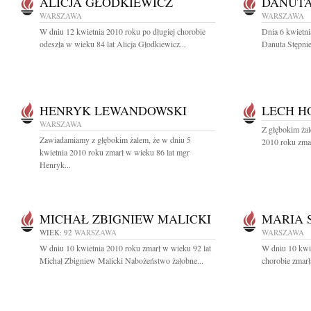
ALICJA GŁODKIEWICZ
DANUTA
WARSZAWA
WARSZAWA
W dniu 12 kwietnia 2010 roku po długiej chorobie
Dnia 6 kwietni
odeszła w wieku 84 lat Alicja Głodkiewicz...
Danuta Stępnie
HENRYK LEWANDOWSKI
LECH H
WARSZAWA
Z głębokim żal
Zawiadamiamy z głębokim żalem, że w dniu 5
2010 roku zmar
kwietnia 2010 roku zmarł w wieku 86 lat mgr
Henryk...
MICHAŁ ZBIGNIEW MALICKI
MARIA 
WIEK: 92
WARSZAWA
WARSZAWA
W dniu 10 kwietnia 2010 roku zmarł w wieku 92 lat
W dniu 10 kwie
Michał Zbigniew Malicki Nabożeństwo żałobne...
chorobie zmarł