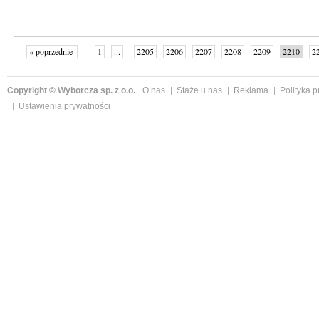
« poprzednie
1
...
2205
2206
2207
2208
2209
2210
2
...
2342
następne »
Copyright © Wyborcza sp. z o.o.
O nas
Staże u nas
Reklama
Polityka 
Ustawienia prywatności