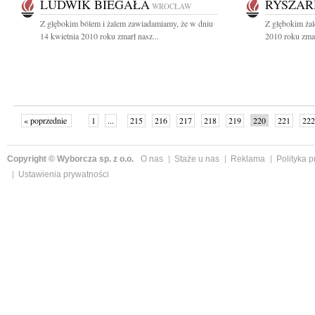
LUDWIK BIEGAŁA
RYSZAR
WROCŁAW
Z głębokim bólem i żalem zawiadamiamy, że w dniu
Z głębokim żal
14 kwietnia 2010 roku zmarł nasz...
2010 roku zmar
« poprzednie
1
...
215
216
217
218
219
220
221
222
następne »
Copyright © Wyborcza sp. z o.o.
O nas
Staże u nas
Reklama
Polityka 
Ustawienia prywatności