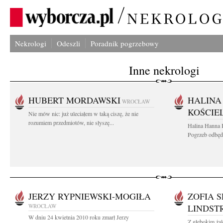
Nekrologi
Odeszli
Poradnik pogrzebowy
Inne nekrologi
HUBERT MORDAWSKI
HALINA
WROCŁAW
KOŚCIE
Nie mów nic: już uleciałem w taką ciszę, że nie
rozumiem przedmiotów, nie słyszę...
Halina Hanna 
Pogrzeb odbędz
JERZY RYPNIEWSKI-MOGIŁA
ZOFIA 
WROCŁAW
LINDST
W dniu 24 kwietnia 2010 roku zmarł Jerzy
Z głębokim ża