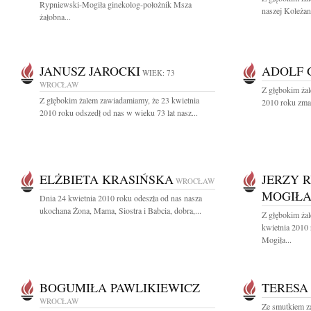
Rypniewski-Mogiła ginekolog-położnik Msza
naszej Koleżank
żałobna...
JANUSZ JAROCKI
ADOLF 
WIEK: 73
WROCŁAW
Z głębokim ża
Z głębokim żalem zawiadamiamy, że 23 kwietnia
2010 roku zmar
2010 roku odszedł od nas w wieku 73 lat nasz...
ELŻBIETA KRASIŃSKA
JERZY R
WROCŁAW
MOGIŁ
Dnia 24 kwietnia 2010 roku odeszła od nas nasza
ukochana Żona, Mama, Siostra i Babcia, dobra,...
Z głębokim ża
kwietnia 2010 
Mogiła...
BOGUMIŁA PAWLIKIEWICZ
TERESA
WROCŁAW
Ze smutkiem z