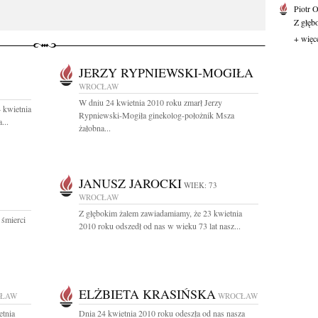
Piotr 
Z głębo
+ więc
JERZY RYPNIEWSKI-MOGIŁA
WROCŁAW
W dniu 24 kwietnia 2010 roku zmarł Jerzy
 kwietnia
Rypniewski-Mogiła ginekolog-położnik Msza
...
żałobna...
JANUSZ JAROCKI
WIEK: 73
WROCŁAW
Z głębokim żalem zawiadamiamy, że 23 kwietnia
 śmierci
2010 roku odszedł od nas w wieku 73 lat nasz...
ELŻBIETA KRASIŃSKA
ŁAW
WROCŁAW
etnia
Dnia 24 kwietnia 2010 roku odeszła od nas nasza