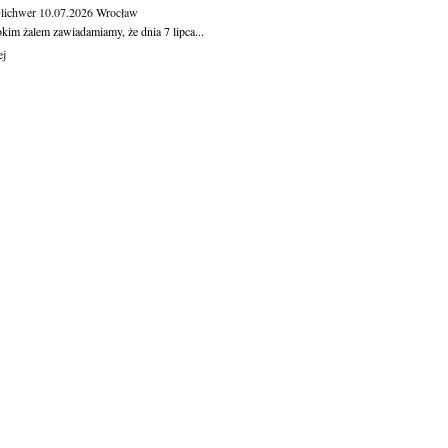
Olichwer
10.07.2026
Wrocław
kim żalem zawiadamiamy, że dnia 7 lipca...
ej