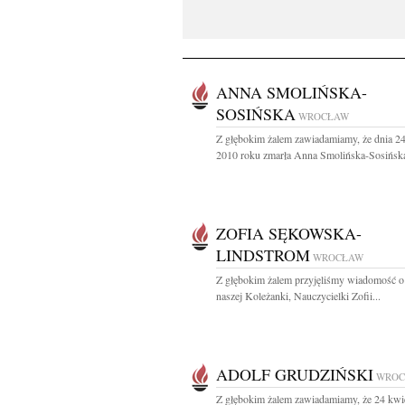
ANNA SMOLIŃSKA-
SOSIŃSKA
WROCŁAW
Z głębokim żalem zawiadamiamy, że dnia 24
2010 roku zmarła Anna Smolińska-Sosińska
ZOFIA SĘKOWSKA-
LINDSTROM
WROCŁAW
Z głębokim żalem przyjęliśmy wiadomość o
naszej Koleżanki, Nauczycielki Zofii...
ADOLF GRUDZIŃSKI
WROC
Z głębokim żalem zawiadamiamy, że 24 kwi