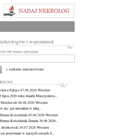
 nekrologów i wspomnień
wisko lub numer ogłoszenia:
+ szukanie zaawansowane
KROLOGI
sława Pękacz
07.08.2026
Wrocław
5 lipca 2026 roku zmarła Mieczysława...
t Mordawski
06.08.2026
Wrocław
 nic: już uleciałem w taką...
 Hanna Kościelniak
05.08.2026
Wrocław
 Hanna Kościelniak Zmarła 30.06.2026...
 Brutkowski
30.07.2026
Wrocław
sze pozostanie w naszych sercach Z...