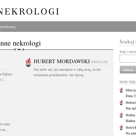
grzebowy
Inne nekrologi
Szukaj
Imię i naz
HUBERT MORDAWSKI
WROCŁAW
Nie mów nic: już uleciałem w taką ciszę, że nie
wa Pękacz
rozumiem przedmiotów, nie słyszę...
i...
INNE NE
Mieczy
Dnia 2
Huber
Nie mów
Halina
Halina
26 roku
Henryk
 na...
Na zaw