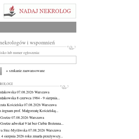
 nekrologów i wspomnień
wisko lub numer ogłoszenia:
+ szukanie zaawansowane
KROLOGI
ułakowska
07.08.2026
Warszawa
ułakowska 8 czerwca 1984 - 9 sierpnia...
zata Kościelska
07.08.2026
Warszawa
m żegnam prof. Małgorzatę Kościelską...
 Goetze
07.08.2026
Warszawa
 Goetze adwokat 9 lat bez Ciebie Bożenna...
a Stec-Myśliwska
07.08.2026
Warszawa
 4 sierpnia 2026 roku zmarła przeżywszy...