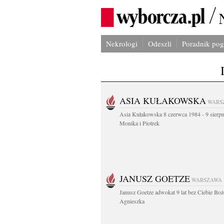
Nekrologi
Odeszli
Poradnik po
ASIA KUŁAKOWSKA
WARS
Asia Kułakowska 8 czerwca 1984 - 9 sierp
Monika i Piotrek
JANUSZ GOETZE
WARSZAWA
Janusz Goetze adwokat 9 lat bez Ciebie Boż
Agnieszka