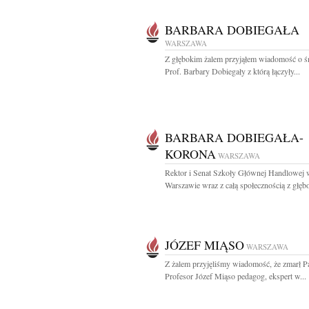
BARBARA DOBIEGAŁA
WARSZAWA
Z głębokim żalem przyjąłem wiadomość o ś
Prof. Barbary Dobiegały z którą łączyły...
BARBARA DOBIEGAŁA-
KORONA
WARSZAWA
Rektor i Senat Szkoły Głównej Handlowej 
Warszawie wraz z całą społecznością z głębo
JÓZEF MIĄSO
WARSZAWA
Z żalem przyjęliśmy wiadomość, że zmarł P
Profesor Józef Miąso pedagog, ekspert w...