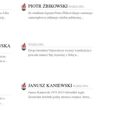
PIOTR ŻBIKOWSKI
A
WARSZAWA
na Aśka
Ze smutkiem żegnam Piotra Żbikowskiego cenionego
ji...
samorządowca oddanego służbie publicznej,...
WSKA
WARSZAWA
Drogi Jaromirze Najszczersze wyrazy współczucia z
powodu śmierci Taty Jesteśmy z Tobą w...
eusza
a w...
JANUSZ KANIEWSKI
WARSZAWA
Janusz Kaniewski 1974 2015 Odszedłeś nagle.
Zostawiłeś dorobek godny mistrza i rozpacz, która...
ść o
...