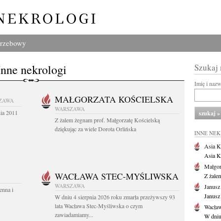
grzebowy
Inne nekrologi
Szukaj
Imię i naz
MAŁGORZATA KOŚCIELSKA
ZAWA
WARSZAWA
nia 2011
Z żalem żegnam prof. Małgorzatę Kościelską
dziękując za wiele Dorota Orlińska
INNE NE
Asia K
Asia K
Małgor
WACŁAWA STEC-MYŚLIWSKA
Z żale
WARSZAWA
Janusz
enna i
Janusz
W dniu 4 sierpnia 2026 roku zmarła przeżywszy 93
lata Wacława Stec-Myśliwska o czym
Wacław
zawiadamiamy...
W dniu