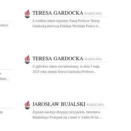
TERESA GARDOCKA
WARSZAWA
Z wielkim żalem żegnamy Panią Profesor Teresę
mierci
Gardocką pierwszą Dziekan Wydziału Prawa w...
TERESA GARDOCKA
WARSZAWA
Z głębokim żalem zawiadamiamy, że dnia 5 maja
2025 roku zmarła Teresa Gardocka Profesor...
w
kim...
JAROSŁAW BUJALSKI
WARSZAWA
an
Żegnam naszego drogiego przyjaciela, Jarosława
Bujalskiego Pożegnał się z nami w wieku 60 lat....