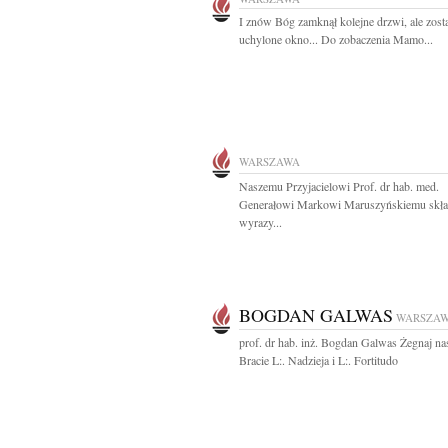
I znów Bóg zamknął kolejne drzwi, ale zost
uchylone okno... Do zobaczenia Mamo...
WARSZAWA
Naszemu Przyjacielowi Prof. dr hab. med.
Generałowi Markowi Maruszyńskiemu skł
wyrazy...
BOGDAN GALWAS
WARSZA
prof. dr hab. inż. Bogdan Galwas Żegnaj na
Bracie L:. Nadzieja i L:. Fortitudo