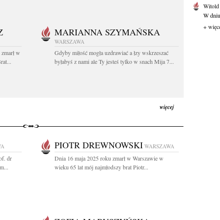
Witold
W dniu 
+ więc
Z
MARIANNA SZYMAŃSKA
WARSZAWA
t zmarł w
Gdyby miłość mogła uzdrawiać a łzy wskrzeszać
at...
byłabyś z nami ale Ty jesteś tylko w snach Mija 7...
więcej
PIOTR DREWNOWSKI
WA
WARSZAWA
f. dr
Dnia 16 maja 2025 roku zmarł w Warszawie w
m...
wieku 65 lat mój najmłodszy brat Piotr...