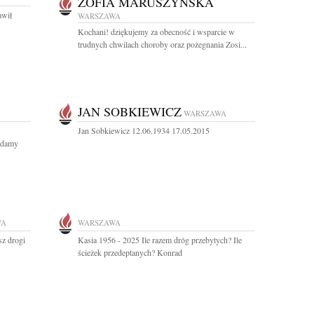
ZOFIA MARUSZYŃSKA
awił
WARSZAWA
Kochani! dziękujemy za obecność i wsparcie w
trudnych chwilach choroby oraz pożegnania Zosi...
JAN SOBKIEWICZ
WARSZAWA
Jan Sobkiewicz 12.06.1934 17.05.2015
adamy
WA
WARSZAWA
sz drogi
Kasia 1956 - 2025 Ile razem dróg przebytych? Ile
ścieżek przedeptanych? Konrad