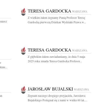
TERESA GARDOCKA
WARSZAWA
Z wielkim żalem żegnamy Panią Profesor Teresę
mierci
Gardocką pierwszą Dziekan Wydziału Prawa w...
TERESA GARDOCKA
WARSZAWA
Z głębokim żalem zawiadamiamy, że dnia 5 maja
2025 roku zmarła Teresa Gardocka Profesor...
w
kim...
JAROSŁAW BUJALSKI
WARSZAWA
an
Żegnam naszego drogiego przyjaciela, Jarosława
Bujalskiego Pożegnał się z nami w wieku 60 lat....