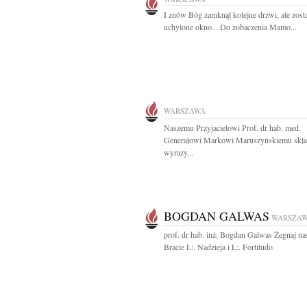
I znów Bóg zamknął kolejne drzwi, ale zost
uchylone okno... Do zobaczenia Mamo...
WARSZAWA
Naszemu Przyjacielowi Prof. dr hab. med.
Generałowi Markowi Maruszyńskiemu skł
wyrazy...
BOGDAN GALWAS
WARSZA
prof. dr hab. inż. Bogdan Galwas Żegnaj na
Bracie L:. Nadzieja i L:. Fortitudo