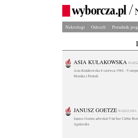
Nekrologi
Odeszli
Poradnik po
ASIA KUŁAKOWSKA
WARS
Asia Kułakowska 8 czerwca 1984 - 9 sierp
Monika i Piotrek
JANUSZ GOETZE
WARSZAWA
Janusz Goetze adwokat 9 lat bez Ciebie Boż
Agnieszka