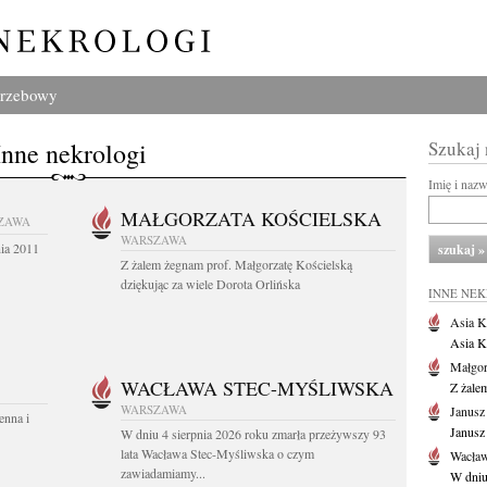
grzebowy
Inne nekrologi
Szukaj
Imię i naz
MAŁGORZATA KOŚCIELSKA
ZAWA
WARSZAWA
nia 2011
Z żalem żegnam prof. Małgorzatę Kościelską
dziękując za wiele Dorota Orlińska
INNE NE
Asia K
Asia K
Małgor
WACŁAWA STEC-MYŚLIWSKA
Z żale
WARSZAWA
Janusz
enna i
Janusz
W dniu 4 sierpnia 2026 roku zmarła przeżywszy 93
lata Wacława Stec-Myśliwska o czym
Wacław
zawiadamiamy...
W dniu