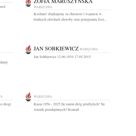
ZOFIA MARUSZYŃSKA
awił
WARSZAWA
Kochani! dziękujemy za obecność i wsparcie w
trudnych chwilach choroby oraz pożegnania Zosi...
JAN SOBKIEWICZ
WARSZAWA
Jan Sobkiewicz 12.06.1934 17.05.2015
adamy
WA
WARSZAWA
sz drogi
Kasia 1956 - 2025 Ile razem dróg przebytych? Ile
ścieżek przedeptanych? Konrad