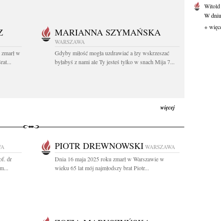
Witold
W dniu 
+ więc
Z
MARIANNA SZYMAŃSKA
WARSZAWA
t zmarł w
Gdyby miłość mogła uzdrawiać a łzy wskrzeszać
at...
byłabyś z nami ale Ty jesteś tylko w snach Mija 7...
więcej
PIOTR DREWNOWSKI
WA
WARSZAWA
f. dr
Dnia 16 maja 2025 roku zmarł w Warszawie w
m...
wieku 65 lat mój najmłodszy brat Piotr...