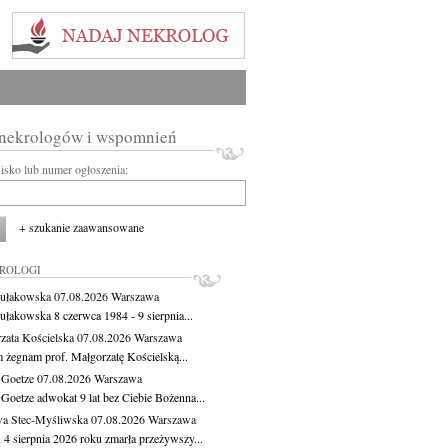
 nekrologów i wspomnień
wisko lub numer ogłoszenia:
+ szukanie zaawansowane
KROLOGI
ułakowska
07.08.2026
Warszawa
ułakowska 8 czerwca 1984 - 9 sierpnia...
zata Kościelska
07.08.2026
Warszawa
m żegnam prof. Małgorzatę Kościelską...
 Goetze
07.08.2026
Warszawa
 Goetze adwokat 9 lat bez Ciebie Bożenna...
a Stec-Myśliwska
07.08.2026
Warszawa
 4 sierpnia 2026 roku zmarła przeżywszy...