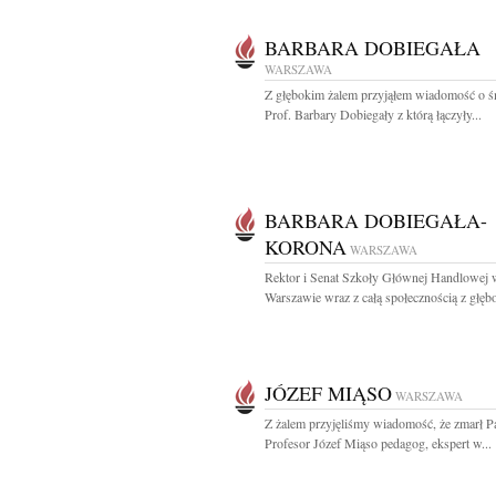
BARBARA DOBIEGAŁA
WARSZAWA
Z głębokim żalem przyjąłem wiadomość o ś
Prof. Barbary Dobiegały z którą łączyły...
BARBARA DOBIEGAŁA-
KORONA
WARSZAWA
Rektor i Senat Szkoły Głównej Handlowej 
Warszawie wraz z całą społecznością z głębo
JÓZEF MIĄSO
WARSZAWA
Z żalem przyjęliśmy wiadomość, że zmarł P
Profesor Józef Miąso pedagog, ekspert w...