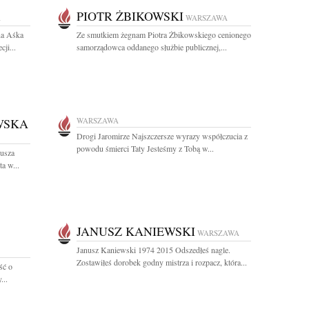
PIOTR ŻBIKOWSKI
A
WARSZAWA
na Aśka
Ze smutkiem żegnam Piotra Żbikowskiego cenionego
ji...
samorządowca oddanego służbie publicznej,...
WSKA
WARSZAWA
Drogi Jaromirze Najszczersze wyrazy współczucia z
powodu śmierci Taty Jesteśmy z Tobą w...
eusza
a w...
JANUSZ KANIEWSKI
WARSZAWA
Janusz Kaniewski 1974 2015 Odszedłeś nagle.
Zostawiłeś dorobek godny mistrza i rozpacz, która...
ść o
...