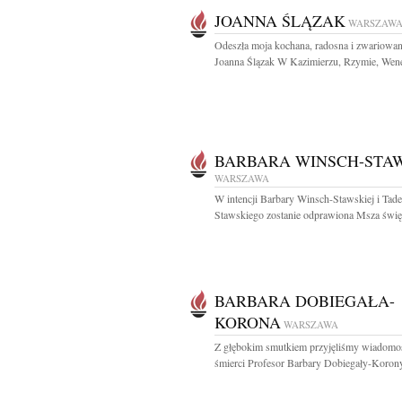
JOANNA ŚLĄZAK
WARSZAW
Odeszła moja kochana, radosna i zwariowa
Joanna Ślązak W Kazimierzu, Rzymie, Wenec
BARBARA WINSCH-STA
WARSZAWA
W intencji Barbary Winsch-Stawskiej i Tad
Stawskiego zostanie odprawiona Msza święt
BARBARA DOBIEGAŁA-
KORONA
WARSZAWA
Z głębokim smutkiem przyjęliśmy wiadomo
śmierci Profesor Barbary Dobiegały-Korony