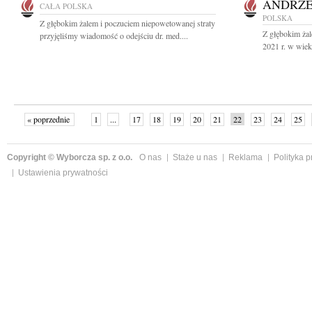
ANDRZE
CAŁA POLSKA
POLSKA
Z głębokim żalem i poczuciem niepowetowanej straty
Z głębokim żal
przyjęliśmy wiadomość o odejściu dr. med....
2021 r. w wieku
« poprzednie
1
...
17
18
19
20
21
22
23
24
25
»
Copyright © Wyborcza sp. z o.o.
O nas
Staże u nas
Reklama
Polityka 
Ustawienia prywatności