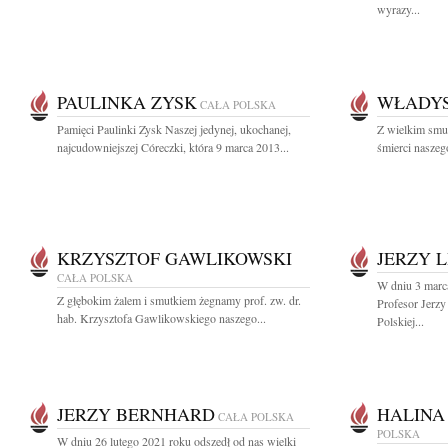
wyrazy...
PAULINKA ZYSK
WŁADYS
CAŁA POLSKA
Pamięci Paulinki Zysk Naszej jedynej, ukochanej,
Z wielkim smu
najcudowniejszej Córeczki, która 9 marca 2013...
śmierci naszego
KRZYSZTOF GAWLIKOWSKI
JERZY 
CAŁA POLSKA
W dniu 3 marc
Z głębokim żalem i smutkiem żegnamy prof. zw. dr.
Profesor Jerz
hab. Krzysztofa Gawlikowskiego naszego...
Polskiej...
JERZY BERNHARD
HALINA
CAŁA POLSKA
POLSKA
W dniu 26 lutego 2021 roku odszedł od nas wielki