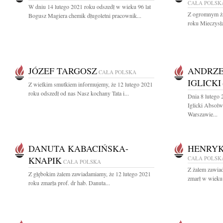
CAŁA POLSK
W dniu 14 lutego 2021 roku odszedł w wieku 96 lat
Z ogromnym ża
Bogusz Magiera chemik długoletni pracownik...
roku Mieczysła
JÓZEF TARGOSZ
ANDRZE
CAŁA POLSKA
IGLICKI
Z wielkim smutkiem informujemy, że 12 lutego 2021
roku odszedł od nas Nasz kochany Tata i...
Dnia 8 lutego 
Iglicki Absol
Warszawie...
DANUTA KABACIŃSKA-
HENRYK
KNAPIK
CAŁA POLSK
CAŁA POLSKA
Z żalem zawiad
Z głębokim żalem zawiadamiamy, że 12 lutego 2021
zmarł w wieku 
roku zmarła prof. dr hab. Danuta...