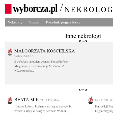
Nekrologi
Odeszli
Poradnik pogrzebowy
Inne nekrologi
MAŁGORZATA KOŚCIELSKA
CAŁA POLSKA
Z głębokim smutkiem żegnam Panią Profesor
Małgorzatę Kościelską moją Mentorkę. Z
wdzięcznością...
BEATA MIK
CAŁA POLSKA
CAŁA POLSK
"Ludzie, których kochamy zostają na zawsze, bo
Pani Alicji B
zostawili ślady w naszych sercach" W dniu...
Organizacyjneg