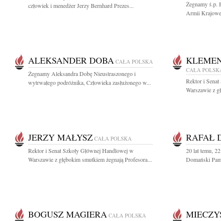
Żegnamy ś.p. H
człowiek i menedżer Jerzy Bernhard Prezes...
Armii Krajowej
ALEKSANDER DOBA
KLEMEN
CAŁA POLSKA
CAŁA POLSK
Żegnamy Aleksandra Dobę Nieustraszonego i
Rektor i Sena
wytrwałego podróżnika, Człowieka zasłużonego w...
Warszawie z gł
JERZY MAŁYSZ
RAFAŁ 
CAŁA POLSKA
Rektor i Senat Szkoły Głównej Handlowej w
20 lat temu, 22
Warszawie z głębokim smutkiem żegnają Profesora...
Domański Pami
BOGUSZ MAGIERA
MIECZY
CAŁA POLSKA