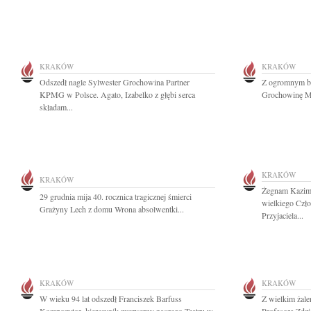
KRAKÓW
KRAKÓW
Odszedł nagle Sylwester Grochowina Partner
Z ogromnym bó
KPMG w Polsce. Agato, Izabelko z głębi serca
Grochowinę Mą
składam...
KRAKÓW
KRAKÓW
Żegnam Kazimi
29 grudnia mija 40. rocznica tragicznej śmierci
wielkiego Czło
Grażyny Lech z domu Wrona absolwentki...
Przyjaciela...
KRAKÓW
KRAKÓW
W wieku 94 lat odszedł Franciszek Barfuss
Z wielkim żal