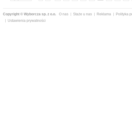
»
Copyright © Wyborcza sp. z o.o.
O nas
Staże u nas
Reklama
Polityka 
Ustawienia prywatności