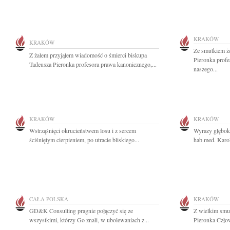
KRAKÓW
KRAKÓW
Ze smutkiem ż
Z żalem przyjąłem wiadomość o śmierci biskupa
Pieronka profe
Tadeusza Pieronka profesora prawa kanonicznego,...
naszego...
KRAKÓW
KRAKÓW
Wstrząśnięci okrucieństwem losu i z sercem
Wyrazy głęboki
ściśniętym cierpieniem, po utracie bliskiego...
hab.med. Karo
CAŁA POLSKA
KRAKÓW
GD&K Consulting pragnie połączyć się ze
Z wielkim smu
wszystkimi, którzy Go znali, w ubolewaniach z...
Pieronka Człow