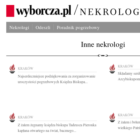
Nekrologi
Odeszli
Poradnik pogrzebowy
Inne nekrologi
KRAKÓW
KRAKÓW
Składamy serd
Najserdeczniejsze podziękowania za zorganizowanie
Arcybiskupom,
uroczystości pogrzebowych Księdza Biskupa...
KRAKÓW
KRAKÓW
Z żalem i bóle
Z żalem żegnamy księdza biskupa Tadeusza Pieronka
wielkiego Patr
kapłana otwartego na świat, bacznego...