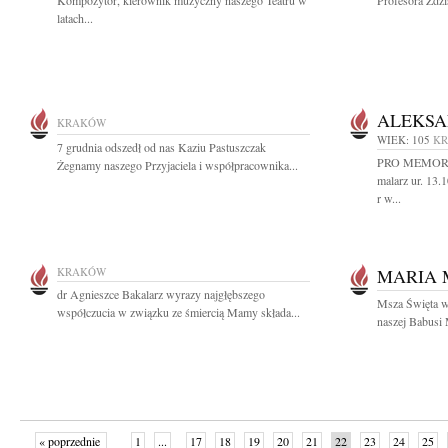
Kompozytor, kierownik muzyczny naszego Teatru w
Profesora Zdz
latach...
ALEKSA
KRAKÓW
WIEK: 105
K
7 grudnia odszedł od nas Kaziu Pastuszczak
PRO MEMORIA 
Żegnamy naszego Przyjaciela i współpracownika...
malarz ur. 13
r w...
KRAKÓW
MARIA
dr Agnieszce Bakalarz wyrazy najgłębszego
Msza Święta w 
współczucia w związku ze śmiercią Mamy składa...
naszej Babusi M
« poprzednie
1
...
17
18
19
20
21
22
23
24
25