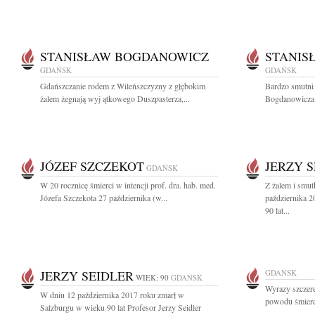
STANISŁAW BOGDANOWICZ
STANIS
GDAŃSK
GDAŃSK
Gdańszczanie rodem z Wileńszczyzny z głębokim
Bardzo smutni 
żalem żegnają wyj ątkowego Duszpasterza,...
Bogdanowicza 
JÓZEF SZCZEKOT
JERZY 
GDAŃSK
W 20 rocznicę śmierci w intencji prof. dra. hab. med.
Z żalem i smu
Józefa Szczekota 27 października (w...
października 
90 lat...
JERZY SEIDLER
GDAŃSK
WIEK: 90
GDAŃSK
Wyrazy szczere
W dniu 12 października 2017 roku zmarł w
powodu śmierci
Salzburgu w wieku 90 lat Profesor Jerzy Seidler