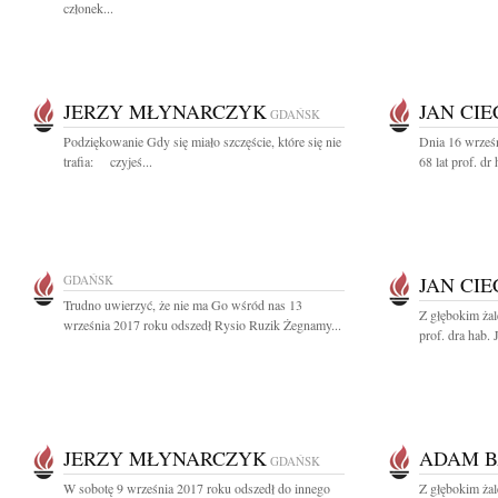
członek...
JERZY MŁYNARCZYK
JAN CI
GDAŃSK
Podziękowanie Gdy się miało szczęście, które się nie
Dnia 16 wrześ
trafia: czyjeś...
68 lat prof. dr
GDAŃSK
JAN CI
Trudno uwierzyć, że nie ma Go wśród nas 13
Z głębokim ża
września 2017 roku odszedł Rysio Ruzik Żegnamy...
prof. dra hab.
JERZY MŁYNARCZYK
ADAM B
GDAŃSK
W sobotę 9 września 2017 roku odszedł do innego
Z głębokim ża