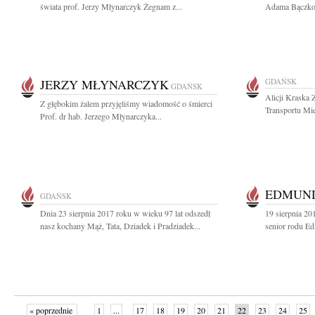
świata prof. Jerzy Młynarczyk Żegnam z...
Adama Bączkow
JERZY MŁYNARCZYK
GDAŃSK
GDAŃSK
Alicji Kraska 
Z głębokim żalem przyjęliśmy wiadomość o śmierci
Transportu Mi
Prof. dr hab. Jerzego Młynarczyka...
EDMUN
GDAŃSK
Dnia 23 sierpnia 2017 roku w wieku 97 lat odszedł
19 sierpnia 20
nasz kochany Mąż, Tata, Dziadek i Pradziadek...
senior rodu E
« poprzednie
1
...
17
18
19
20
21
22
23
24
25