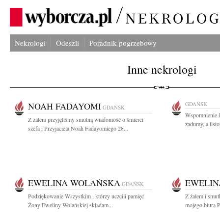
Nekrologi
Odeszli
Poradnik pogrzebowy
Inne nekrologi
NOAH FADAYOMI
GDAŃSK
GDAŃSK
Wspomnienie Je
Z żalem przyjęliśmy smutną wiadomość o śmierci
zadumy, a listo
szefa i Przyjaciela Noah Fadayomiego 28...
EWELINA WOLAŃSKA
EWELIN
GDAŃSK
Podziękowanie Wszystkim , którzy uczcili pamięć
Z żalem i smut
Żony Eweliny Wolańskiej składam...
mojego biura 