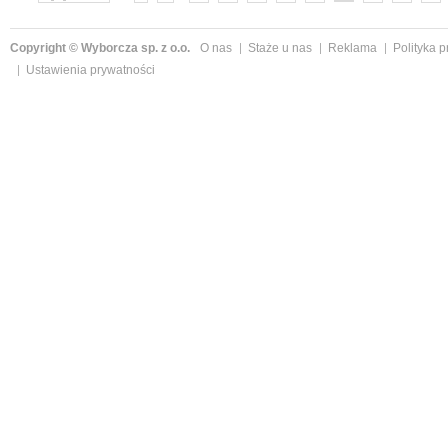
»
Copyright © Wyborcza sp. z o.o.
O nas
Staże u nas
Reklama
Polityka 
Ustawienia prywatności