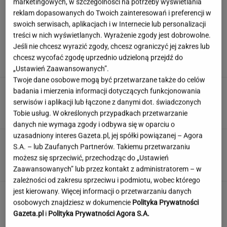
marketingowych, w szczególności na potrzeby wyświetlania
reklam dopasowanych do Twoich zainteresowań i preferencji w
swoich serwisach, aplikacjach i w Internecie lub personalizacji
treści w nich wyświetlanych. Wyrażenie zgody jest dobrowolne.
Szokujące nagranie z Tatr. "Rodzice, którzy
Jeśli nie chcesz wyrazić zgody, chcesz ograniczyć jej zakres lub
zwariowali"
chcesz wycofać zgodę uprzednio udzieloną przejdź do
„Ustawień Zaawansowanych”.
Twoje dane osobowe mogą być przetwarzane także do celów
Cały świat patrzy na Świątek i
badania i mierzenia informacji dotyczących funkcjonowania
Abramowicz. "To kolejna czerwona flaga"
serwisów i aplikacji lub łączone z danymi dot. świadczonych
Tobie usług. W określonych przypadkach przetwarzanie
SUBSKRYPCJA
danych nie wymaga zgody i odbywa się w oparciu o
uzasadniony interes Gazeta.pl, jej spółki powiązanej – Agora
Ekspresowe dyktando. Tutaj tylko erudyta
S.A. – lub Zaufanych Partnerów. Takiemu przetwarzaniu
zasługuje na komplet punktów
możesz się sprzeciwić, przechodząc do „Ustawień
Zaawansowanych” lub przez kontakt z administratorem – w
zależności od zakresu sprzeciwu i podmiotu, wobec którego
jest kierowany. Więcej informacji o przetwarzaniu danych
Wyjeżdżasz za granicę? Te rozwiązania mogą
osobowych znajdziesz w dokumencie
Polityka Prywatności
oszczędzić sporo czasu i nerwów
Gazeta.pl
i
Polityka Prywatności Agora S.A.
MATERIAŁ PROMOCYJNY