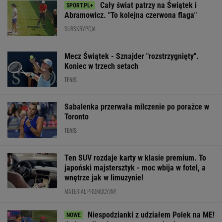
Cały świat patrzy na Świątek i
Abramowicz. "To kolejna czerwona flaga"
SUBSKRYPCJA
Mecz Świątek - Sznajder "rozstrzygnięty".
Koniec w trzech setach
TENIS
Sabalenka przerwała milczenie po porażce w
Toronto
TENIS
Ten SUV rozdaje karty w klasie premium. To
japoński majstersztyk - moc wbija w fotel, a
wnętrze jak w limuzynie!
MATERIAŁ PROMOCYJNY
Niespodzianki z udziałem Polek na ME!