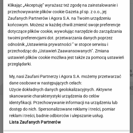
Klikając „Akceptuję” wyrażasz też zgodę na zainstalowanie i
Pensje lekarzy. Specjalista
przechowywanie plików cookie Gazeta.pl sp. z o.o., jej
hematolog dostał podwyżkę, ale zarabia mniej
Zaufanych Partnerów i Agora S.A. na Twoim urządzeniu
SUBSKRYPCJA
końcowym. Możesz w każdej chwili zmienić swoje preferencje
dotyczące plików cookie, wywołując narzędzie do zarządzania
twoimi preferencjami dot. przetwarzania danych poprzez
Płacą absurdalny podatek. Ministerstwo
odnośnik „Ustawienia prywatności ” w stopce serwisu i
prawa nie zmieni
przechodząc do „Ustawień Zaawansowanych”. Zmiana
MATERIAŁ PROMOCYJNY
ustawień plików cookie możliwa jest także za pomocą ustawień
przeglądarki.
JUSTYNA
MACIEK
KACPER
MARCIN
Autorzy:
BRYCZKOWSKA
KUCHARCZYK
KOLIBABSKI
KOZŁOW
My, nasi Zaufani Partnerzy i Agora S.A. możemy przetwarzać
dane osobowe w następujących celach:
NAJWIĘKSZA JASKINIA ŚWIATA
BIAŁE LINIE NA SWOICH OKNACH
ATAK HAKE
Użycie dokładnych danych geolokalizacyjnych. Aktywne
skanowanie charakterystyki urządzenia do celów
identyfikacji. Przechowywanie informacji na urządzeniu lub
LETNIE OKAZJE
dostęp do nich. Spersonalizowane reklamy i treści, pomiar
reklam i treści, badnie odbiorców i ulepszanie usług.
Lista Zaufanych Partnerów