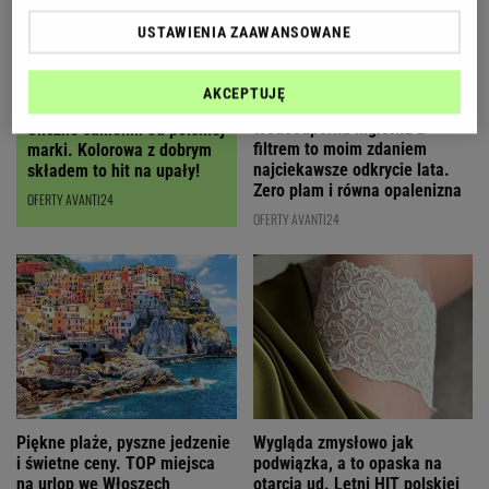
USTAWIENIA ZAAWANSOWANE
AKCEPTUJĘ
Wodoodporna mgiełka z
Śliczne sukienki od polskiej
filtrem to moim zdaniem
marki. Kolorowa z dobrym
najciekawsze odkrycie lata.
składem to hit na upały!
Zero plam i równa opalenizna
OFERTY AVANTI24
OFERTY AVANTI24
Wygląda zmysłowo jak
Piękne plaże, pyszne jedzenie
podwiązka, a to opaska na
i świetne ceny. TOP miejsca
otarcia ud. Letni HIT polskiej
na urlop we Włoszech