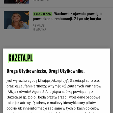
Wachowicz ujawnia prawdę o
prowadzeniu restauracji. Z tym się boryka
Z. KWASEK,
M. WOLNIAK
Droga Użytkowniczko, Drogi Użytkowniku,
jeśli wyrazisz zgodę klikając „Akceptuję”, Gazeta.pl sp. z o.o.
oraz jej Zaufani Partnerzy, w tym [
676
] Zaufanych Partnerów
IAB, jak również Agora S.A. będąca spółką powiązaną z
Gazeta.pl sp. z o.o., będą przetwarzać Twoje dane osobowe
takie jak adresy IP, adresy e-mail czy identyfikatory plików
cookie lub inne informacje zapisane w tych plikach do celów