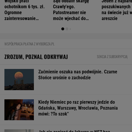
Wojsko płaci
Sąd oddalił skargę
Jeden z najbard
ochotnikom 6 tys. zł.
Crawly'ego.
poszukiwanych 
Ogromne
Patostreamer nie
na świecie już 
zainteresowanie
może wjechać do
areszcie
programem
Schengen
WSPÓŁPRACA PŁATNA Z WYBORCZA.PL
ZROZUM, POZNAJ, ODKRYWAJ
SEKCJA Z SUBSKRYPCJĄ
Zaćmienie oszuka nas podwójnie. Czarne
Słońce urośnie o zachodzie
Kiedy Niemiec po raz pierwszy jedzie do
Gdańska, Warszawy, Wrocławia, Poznania
mówi: ?To szok"