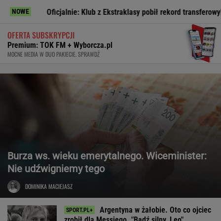
icjalnie: Klub z Ekstraklasy pobił rekord transferowy! Gwiazdor odcho
NOWE
OFERTA SUBSKRYPCJI
Premium: TOK FM + Wyborcza.pl
MOCNE MEDIA W DUO PAKIECIE. SPRAWDŹ
Burza ws. wieku emerytalnego. Wiceminister:
Nie udźwigniemy tego
DOMINIKA MACIEJASZ
Argentyna w żałobie. Oto co ojciec
zrobił dla Messiego. "Bądź silny, Leo"