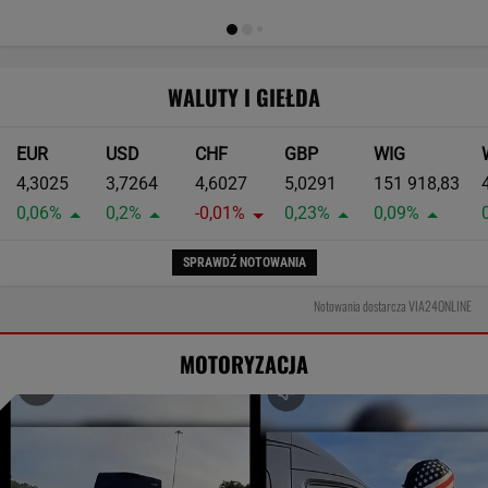
WALUTY I GIEŁDA
EUR
USD
CHF
GBP
WIG
4,3025
3,7264
4,6027
5,0291
151 918,83
0,06%
0,2%
-0,01%
0,23%
0,09%
SPRAWDŹ NOTOWANIA
Notowania dostarcza VIA24ONLINE
MOTORYZACJA