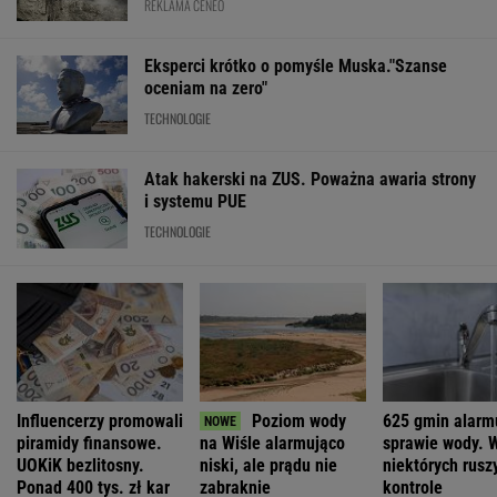
REKLAMA CENEO
Eksperci krótko o pomyśle Muska."Szanse
oceniam na zero"
TECHNOLOGIE
Atak hakerski na ZUS. Poważna awaria strony
i systemu PUE
TECHNOLOGIE
Influencerzy promowali
Poziom wody
625 gmin alarm
piramidy finansowe.
na Wiśle alarmująco
sprawie wody. 
UOKiK bezlitosny.
niski, ale prądu nie
niektórych ruszy
Ponad 400 tys. zł kar
zabraknie
kontrole