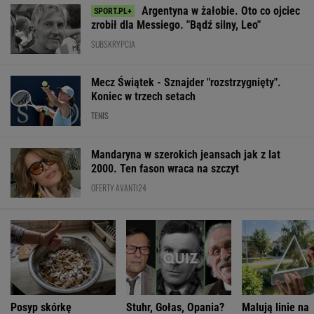
Argentyna w żałobie. Oto co ojciec
zrobił dla Messiego. "Bądź silny, Leo"
SUBSKRYPCJA
Mecz Świątek - Sznajder "rozstrzygnięty".
Koniec w trzech setach
TENIS
Mandaryna w szerokich jeansach jak z lat
2000. Ten fason wraca na szczyt
OFERTY AVANTI24
Posyp skórkę
Stuhr, Gołas, Opania?
Malują linie na