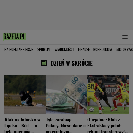
NAJPOPULARNIEJSZE
SPORT.PL
WIADOMOŚCI
FINANSE I TECHNOLOGIA
MOTORYZA
DZIEŃ W SKRÓCIE
Atak na lotnisko w
Tyle zarabiają
Oficjalnie: Klub z
Lipsku. "Bild": To
Polacy. Nowe dane o
Ekstraklasy pobił
była operacja
przeciętnym
rekord transferowy!