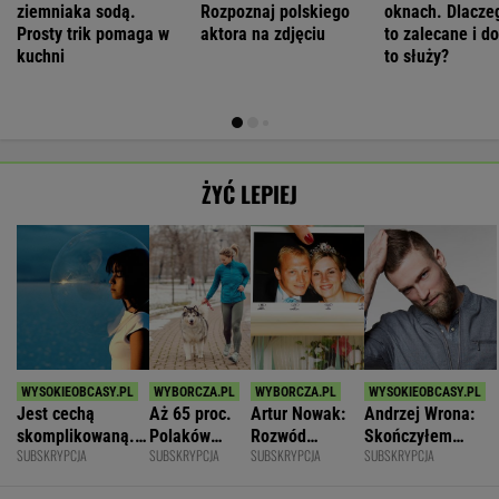
ziemniaka sodą.
Rozpoznaj polskiego
oknach. Dlaczeg
Prosty trik pomaga w
aktora na zdjęciu
to zalecane i d
kuchni
to służy?
ŻYĆ LEPIEJ
Jest cechą
Aż 65 proc.
Artur Nowak:
Andrzej Wrona:
skomplikowaną.
Polaków
Rozwód
Skończyłem
SUBSKRYPCJA
SUBSKRYPCJA
SUBSKRYPCJA
SUBSKRYPCJA
Sprawia, że silniej
odczuwa
odsłania dużo
karierę, bo
przeżywamy stres
ruchowstręt.
więcej niż
chciałem być