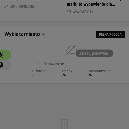
marki to wybawienie dla
MATERIAŁ PROMOCYJNY
kobiet!
REKLAMA GABRIELLA
Wybierz miasto
PEŁNA POGODA
Załaduj ponownie
Jakość powietrza:
-
Ciśnienie:
Opady:
Zachmurzenie:
-
-%
-%