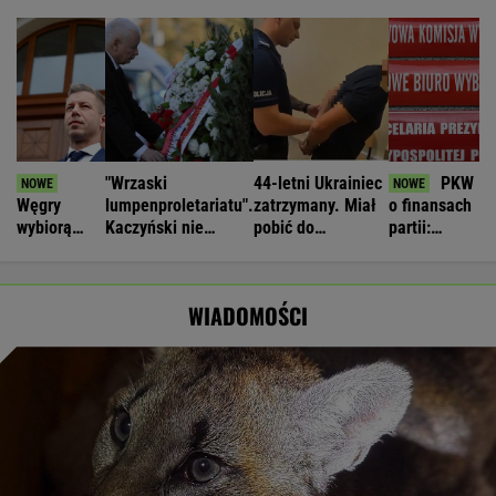
"Wrzaski
44-letni Ukrainiec
PKW
Węgry
lumpenproletariatu".
zatrzymany. Miał
o finansach
wybiorą
Kaczyński nie
pobić do
partii:
nowego
wytrzymał na
współpracowników
zastrzeżenia
prezydenta.
miesięcznicy
metalową rurką
do
Andras
sprawozdań
WIADOMOŚCI
Baka
PiS i PSL
jedynym
kandydatem