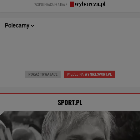
Nie ćwiczy w
prawda o
fajnym mężem i
WSPÓŁPRACA PŁATNA Z
ogóle
współmałżonku
ojcem
Polecamy
Dziś 17:00 • Piłka nożna (M)
Dziś 23:00 • Tenis (K)
Unia Skierniewice
-
Diana Sznajder
-
Arka Gdynia
-
Iga Świątek
-
POKAŻ TRWAJĄCE
WIĘCEJ NA
WYNIKI.SPORT.PL
SPORT.PL