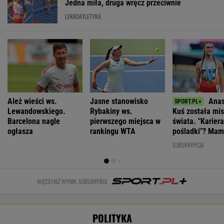
Jedna miła, druga wręcz przeciwnie
LEKKOATLETYKA
Ależ wieści ws.
Jasne stanowisko
Anas
Lewandowskiego.
Rybakiny ws.
Kuś została mis
Barcelona nagle
pierwszego miejsca w
świata. "Karier
ogłasza
rankingu WTA
pośladki"? Mam
komentarz
SUBSKRYPCJA
WIĘCEJ NIŻ WYNIK. SUBSKRYBUJ
POLITYKA