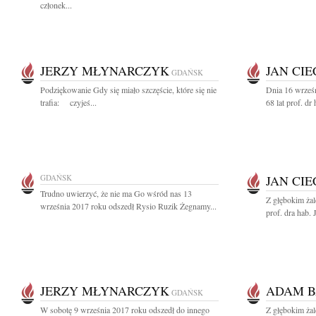
członek...
JERZY MŁYNARCZYK
JAN CI
GDAŃSK
Podziękowanie Gdy się miało szczęście, które się nie
Dnia 16 wrześ
trafia: czyjeś...
68 lat prof. dr
GDAŃSK
JAN CI
Trudno uwierzyć, że nie ma Go wśród nas 13
Z głębokim ża
września 2017 roku odszedł Rysio Ruzik Żegnamy...
prof. dra hab.
JERZY MŁYNARCZYK
ADAM B
GDAŃSK
W sobotę 9 września 2017 roku odszedł do innego
Z głębokim ża