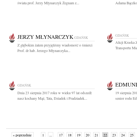
świata prof. Jerzy Młynarczyk Żegnam z...
Adama Bączkow
JERZY MŁYNARCZYK
GDAŃSK
GDAŃSK
Alicji Kraska 
Z głębokim żalem przyjęliśmy wiadomość o śmierci
Transportu Mi
Prof. dr hab. Jerzego Młynarczyka...
EDMUN
GDAŃSK
Dnia 23 sierpnia 2017 roku w wieku 97 lat odszedł
19 sierpnia 20
nasz kochany Mąż, Tata, Dziadek i Pradziadek...
senior rodu E
« poprzednie
1
...
17
18
19
20
21
22
23
24
25