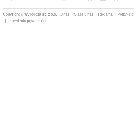
»
Copyright © Wyborcza sp. z o.o.
O nas
Staże u nas
Reklama
Polityka 
Ustawienia prywatności