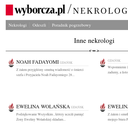
Nekrologi
Odeszli
Poradnik pogrzebowy
Inne nekrologi
NOAH FADAYOMI
GDAŃSK
GDAŃSK
Wspomnienie Je
Z żalem przyjęliśmy smutną wiadomość o śmierci
zadumy, a listo
szefa i Przyjaciela Noah Fadayomiego 28...
EWELINA WOLAŃSKA
EWELIN
GDAŃSK
Podziękowanie Wszystkim , którzy uczcili pamięć
Z żalem i smut
Żony Eweliny Wolańskiej składam...
mojego biura 