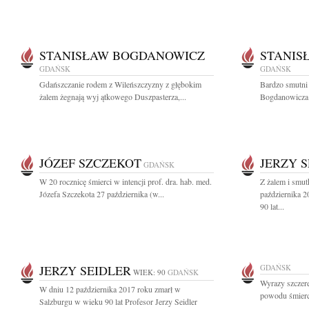
STANISŁAW BOGDANOWICZ
STANIS
GDAŃSK
GDAŃSK
Gdańszczanie rodem z Wileńszczyzny z głębokim
Bardzo smutni 
żalem żegnają wyj ątkowego Duszpasterza,...
Bogdanowicza 
JÓZEF SZCZEKOT
JERZY 
GDAŃSK
W 20 rocznicę śmierci w intencji prof. dra. hab. med.
Z żalem i smu
Józefa Szczekota 27 października (w...
października 
90 lat...
JERZY SEIDLER
GDAŃSK
WIEK: 90
GDAŃSK
Wyrazy szczere
W dniu 12 października 2017 roku zmarł w
powodu śmierci
Salzburgu w wieku 90 lat Profesor Jerzy Seidler