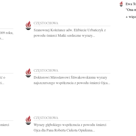
Ewa T
"Ona mi
+ więc
CZĘSTOCHOWA
Szanownej Koleżance adw. Elżbiecie Urbańczyk z
009 roku,
powodu śmierci Matki serdeczne wyrazy...
...
CZĘSTOCHOWA
ść o
Doktorowi Mirosławowi Śliwakowskiemu wyrazy
...
najszczerszego współczucia z powodu śmierci Ojca...
CZĘSTOCHOWA
mierci
Wyrazy głębokiego współczucia z powodu śmierci
.
Ojca dla Pana Roberta Ciekota Opiekuna...