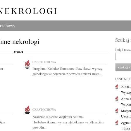
grzebowy
Inne nekrologi
Szukaj
Imię i naz
CZĘSTOCHOWA
tor
Drogiemu Koledze Tomaszowi Pawlikowi wyrazy
głębokiego współczucia z powodu śmierci Brata...
INNE NE
22.06
Wyrazy
Anna J
Wspomn
CZĘSTOCHOWA
Małgor
Ukochan
Naszemu Koledze Wojtkowi Sulima-
jca...
Horbatowskiemu wyrazy głębokiego współczucia z
Zygmun
powodu...
1 lipca