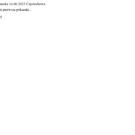
omska
14.06.2023
Częstochowa
 pierw­sza po­ka­za­ła...
ej