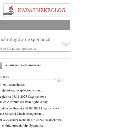
 nekrologów i wspomnień
wisko lub numer ogłoszenia:
+ szukanie zaawansowane
KROLOGI
.2026
Częstochowa
 głębokiego współczucia oraz...
agielska
03.11.2025
Częstochowa
ienie Tribute dla Pani Sędzi Anny...
zata Kołodziejska
02.09.2024
Częstochowa
a Siostra i Ciocia Małgorzata...
t Aleksander Rolat
01.07.2024
Częstochowa
 - w dniu urodzin błp. Zygmunta...