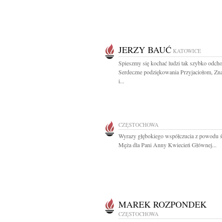
JERZY BAUĆ
KATOWICE
Spieszmy się kochać ludzi tak szybko odch
Serdeczne podziękowania Przyjaciołom, Z
i...
CZĘSTOCHOWA
Wyrazy głębokiego współczucia z powodu ś
Męża dla Pani Anny Kwiecień Głównej...
MAREK ROZPONDEK
CZĘSTOCHOWA