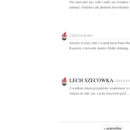
Nie opuściłeś nas, tylko stałeś się światłem
pamięci i będziesz jak płomień niewidzialny
CZĘSTOCHOWA
Szczere wyrazy żalu i współczucia Panu H
Kasiurze z powodu śmierci Matki składają..
LECH SZECÓWKA
CZĘSTOC
Z wielkim żalem przyjęliśmy wiadomość o n
śmierci dr. hab. inż. Lecha Szecówki prof....
« poprzednie