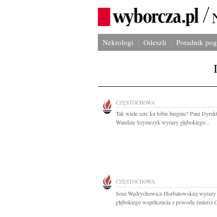
Nekrologi
Odeszli
Poradnik po
CZĘSTOCHOWA
Tak wiele serc ku tobie biegnie? Pani Dyrek
Wandzie Szymczyk wyrazy głębokiego...
CZĘSTOCHOWA
Soni Wędrychowicz-Horbatowskiej wyrazy
głębokiego współczucia z powodu śmierci O