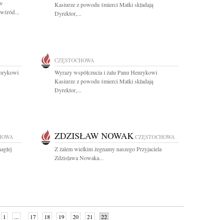
 w
Kasiurze z powodu śmierci Matki składają
 wśród...
Dyrektor,...
CZĘSTOCHOWA
enrykowi
Wyrazy współczucia i żalu Panu Henrykowi
.
Kasiurze z powodu śmierci Matki składają
Dyrektor,...
ZDZISŁAW NOWAK
HOWA
CZĘSTOCHOWA
agłej
Z żalem wielkim żegnamy naszego Przyjaciela
Zdzisława Nowaka...
1
...
17
18
19
20
21
22