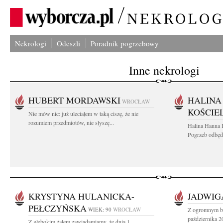
Nekrologi
Odeszli
Poradnik pogrzebowy
Inne nekrologi
HUBERT MORDAWSKI
HALINA
WROCŁAW
KOŚCIE
Nie mów nic: już uleciałem w taką ciszę, że nie
rozumiem przedmiotów, nie słyszę...
Halina Hanna 
Pogrzeb odbędz
KRYSTYNA HULANICKA-
JADWIG
PEŁCZYŃSKA
WIEK: 90
WROCŁAW
Z ogromnym bó
października 2
Z głębokim żalem zawiadamiamy, że dnia 1