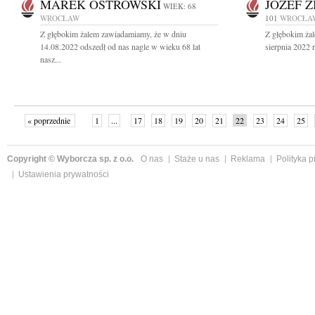
MAREK OSTROWSKI
JÓZEF 
WIEK: 68
WROCŁAW
101
WROCŁA
Z głębokim żalem zawiadamiamy, że w dniu
Z głębokim ża
14.08.2022 odszedł od nas nagle w wieku 68 lat
sierpnia 2022 r
nasz...
« poprzednie
1
...
17
18
19
20
21
22
23
24
25
»
Copyright © Wyborcza sp. z o.o.
O nas
Staże u nas
Reklama
Polityka 
Ustawienia prywatności