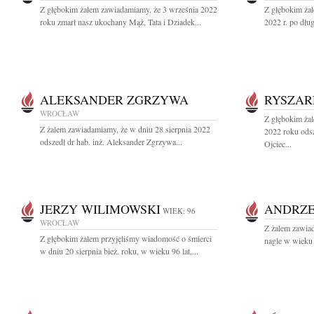
Z głębokim żalem zawiadamiamy, że 3 września 2022
Z głębokim żal
roku zmarł nasz ukochany Mąż, Tata i Dziadek...
2022 r. po dług
ALEKSANDER ZGRZYWA
RYSZA
WROCŁAW
Z głębokim żal
Z żalem zawiadamiamy, że w dniu 28 sierpnia 2022
2022 roku ods
odszedł dr hab. inż. Aleksander Zgrzywa...
Ojciec...
JERZY WILIMOWSKI
ANDRZE
WIEK: 96
WROCŁAW
Z żalem zawiad
Z głębokim żalem przyjęliśmy wiadomość o śmierci
nagle w wieku 
w dniu 20 sierpnia bież. roku, w wieku 96 lat,...