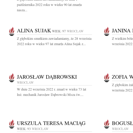
października 2022 roku w wieku 90 lat zmarła
nasza...
ALINA SUJAK
JANINA
WIEK: 97
WROCŁAW
Z głębokim smutkiem zawiadamiamy, że 28 września
Z wielkim ból
2022 roku w wieku 97 lat zmarła Alina Sujak z...
września 2022 r
JAROSŁAW DĄBROWSKI
ZOFIA 
WROCŁAW
Z głębokim ża
W dniu 22 września 2022 r. zmarł w wieku 73 lat
września 2022 r
Inż. mechanik Jarosław Dąbrowski Msza św....
URSZULA TERESA MACIĄG
BOGUSŁ
WIEK: 93
WROCŁAW
WROCŁAW