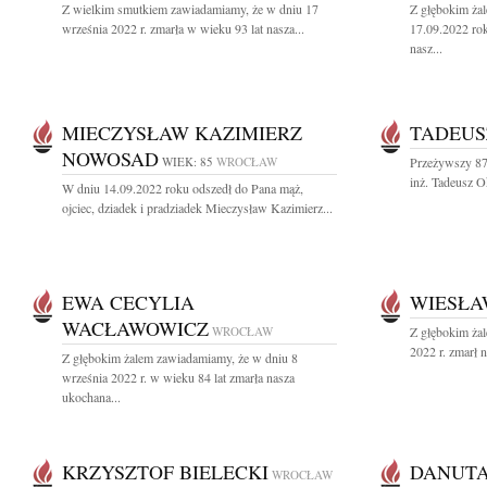
Z wielkim smutkiem zawiadamiamy, że w dniu 17
Z głębokim ża
września 2022 r. zmarła w wieku 93 lat nasza...
17.09.2022 rok
nasz...
MIECZYSŁAW KAZIMIERZ
TADEUS
NOWOSAD
WIEK: 85
WROCŁAW
Przeżywszy 87
inż. Tadeusz O
W dniu 14.09.2022 roku odszedł do Pana mąż,
ojciec, dziadek i pradziadek Mieczysław Kazimierz...
EWA CECYLIA
WIESŁA
WACŁAWOWICZ
WROCŁAW
Z głębokim ża
2022 r. zmarł n
Z głębokim żalem zawiadamiamy, że w dniu 8
września 2022 r. w wieku 84 lat zmarła nasza
ukochana...
KRZYSZTOF BIELECKI
DANUTA
WROCŁAW