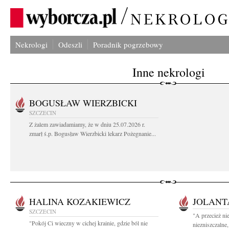
Nekrologi
Odeszli
Poradnik pogrzebowy
Inne nekrologi
BOGUSŁAW WIERZBICKI
SZCZECIN
Z żalem zawiadamiamy, że w dniu 25.07.2026 r.
zmarł ś.p. Bogusław Wierzbicki lekarz Pożegnanie...
HALINA KOZAKIEWICZ
JOLANT
SZCZECIN
"A przecież ni
"Pokój Ci wieczny w cichej krainie, gdzie ból nie
niezniszczalne