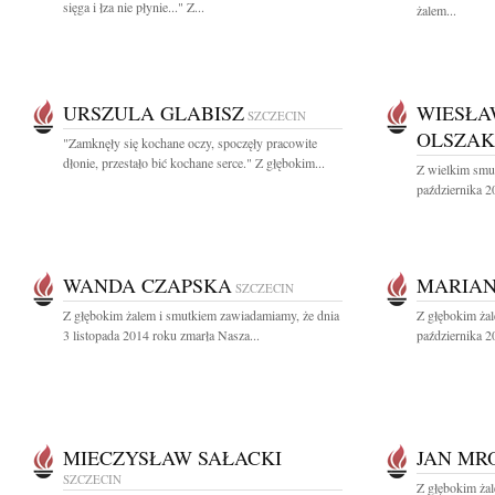
sięga i łza nie płynie..." Z...
żalem...
URSZULA GLABISZ
WIESŁA
SZCZECIN
OLSZAK
"Zamknęły się kochane oczy, spoczęły pracowite
dłonie, przestało bić kochane serce." Z głębokim...
Z wielkim smu
października 2
WANDA CZAPSKA
MARIAN
SZCZECIN
Z głębokim żalem i smutkiem zawiadamiamy, że dnia
Z głębokim ża
3 listopada 2014 roku zmarła Nasza...
października 2
MIECZYSŁAW SAŁACKI
JAN MR
SZCZECIN
Z głębokim ża