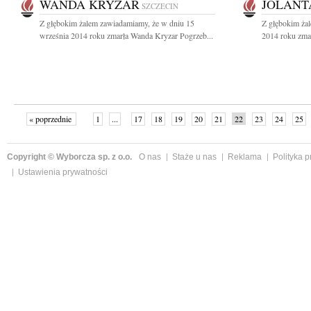
WANDA KRYZAR
JOLANT
SZCZECIN
Z głębokim żalem zawiadamiamy, że w dniu 15
Z głębokim ża
września 2014 roku zmarła Wanda Kryzar Pogrzeb...
2014 roku zmar
« poprzednie
1
...
17
18
19
20
21
22
23
24
25
»
Copyright © Wyborcza sp. z o.o.
O nas
Staże u nas
Reklama
Polityka 
Ustawienia prywatności