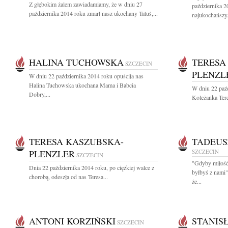
Z głębokim żalem zawiadamiamy, że w dniu 27
października 2
października 2014 roku zmarł nasz ukochany Tatuś,...
najukochańszy.
HALINA TUCHOWSKA
TERESA
SZCZECIN
PLENZL
W dniu 22 października 2014 roku opuściła nas
Halina Tuchowska ukochana Mama i Babcia
W dniu 22 paźd
Dobry,...
Koleżanka Tere
TERESA KASZUBSKA-
TADEUS
PLENZLER
SZCZECIN
SZCZECIN
"Gdyby miłość 
Dnia 22 października 2014 roku, po ciężkiej walce z
byłbyś z nami
chorobą, odeszła od nas Teresa...
że...
ANTONI KORZIŃSKI
STANIS
SZCZECIN