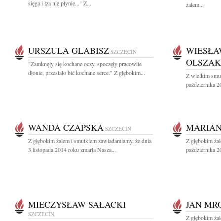
sięga i łza nie płynie..." Z...
żalem...
URSZULA GLABISZ
WIESŁA
SZCZECIN
OLSZAK
"Zamknęły się kochane oczy, spoczęły pracowite
dłonie, przestało bić kochane serce." Z głębokim...
Z wielkim smu
października 2
WANDA CZAPSKA
MARIAN
SZCZECIN
Z głębokim żalem i smutkiem zawiadamiamy, że dnia
Z głębokim ża
3 listopada 2014 roku zmarła Nasza...
października 2
MIECZYSŁAW SAŁACKI
JAN MR
SZCZECIN
Z głębokim ża