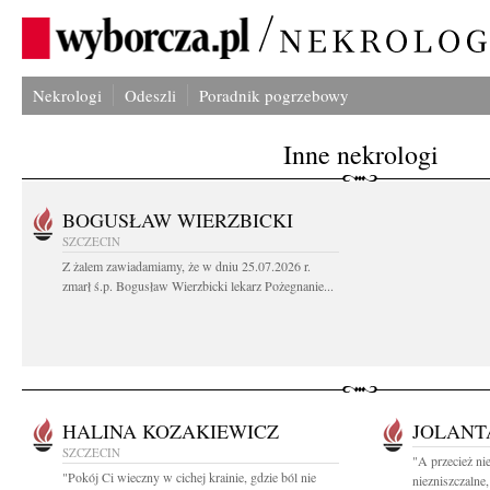
Nekrologi
Odeszli
Poradnik pogrzebowy
Inne nekrologi
BOGUSŁAW WIERZBICKI
SZCZECIN
Z żalem zawiadamiamy, że w dniu 25.07.2026 r.
zmarł ś.p. Bogusław Wierzbicki lekarz Pożegnanie...
HALINA KOZAKIEWICZ
JOLANT
SZCZECIN
"A przecież ni
"Pokój Ci wieczny w cichej krainie, gdzie ból nie
niezniszczalne