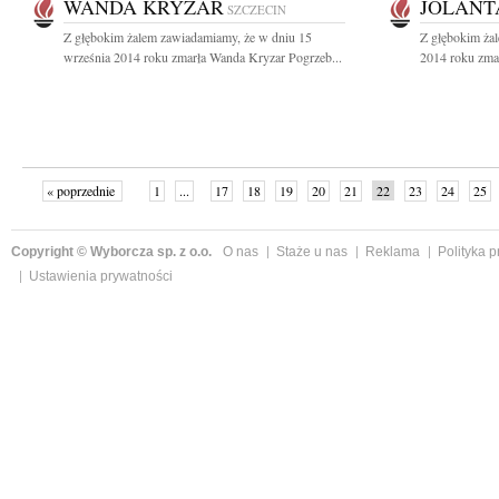
WANDA KRYZAR
JOLANT
SZCZECIN
Z głębokim żalem zawiadamiamy, że w dniu 15
Z głębokim ża
września 2014 roku zmarła Wanda Kryzar Pogrzeb...
2014 roku zmar
« poprzednie
1
...
17
18
19
20
21
22
23
24
25
»
Copyright © Wyborcza sp. z o.o.
O nas
Staże u nas
Reklama
Polityka 
Ustawienia prywatności