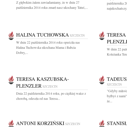
Z głębokim żalem zawiadamiamy, że w dniu 27
października 2
października 2014 roku zmarł nasz ukochany Tatuś,...
najukochańszy.
HALINA TUCHOWSKA
TERESA
SZCZECIN
PLENZL
W dniu 22 października 2014 roku opuściła nas
Halina Tuchowska ukochana Mama i Babcia
W dniu 22 paźd
Dobry,...
Koleżanka Tere
TERESA KASZUBSKA-
TADEUS
PLENZLER
SZCZECIN
SZCZECIN
"Gdyby miłość 
Dnia 22 października 2014 roku, po ciężkiej walce z
byłbyś z nami
chorobą, odeszła od nas Teresa...
że...
ANTONI KORZIŃSKI
STANIS
SZCZECIN