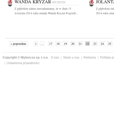
WANDA KRYZAR
JOLANT
SZCZECIN
Z głębokim żalem zawiadamiamy, że w dniu 15
Z głębokim ża
września 2014 roku zmarła Wanda Kryzar Pogrzeb...
2014 roku zmar
« poprzednie
1
...
17
18
19
20
21
22
23
24
25
»
Copyright © Wyborcza sp. z o.o.
O nas
Staże u nas
Reklama
Polityka 
Ustawienia prywatności