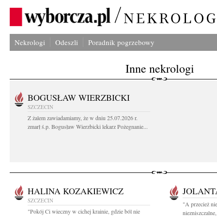
Nekrologi
Odeszli
Poradnik pogrzebowy
Inne nekrologi
BOGUSŁAW WIERZBICKI
SZCZECIN
Z żalem zawiadamiamy, że w dniu 25.07.2026 r.
zmarł ś.p. Bogusław Wierzbicki lekarz Pożegnanie...
HALINA KOZAKIEWICZ
JOLANT
SZCZECIN
"A przecież ni
"Pokój Ci wieczny w cichej krainie, gdzie ból nie
niezniszczalne