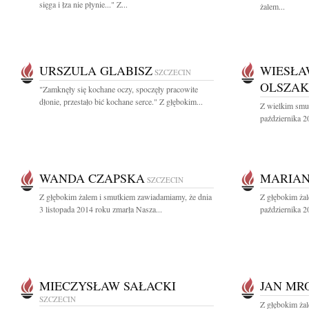
sięga i łza nie płynie..." Z...
żalem...
URSZULA GLABISZ
WIESŁA
SZCZECIN
OLSZAK
"Zamknęły się kochane oczy, spoczęły pracowite
dłonie, przestało bić kochane serce." Z głębokim...
Z wielkim smu
października 2
WANDA CZAPSKA
MARIAN
SZCZECIN
Z głębokim żalem i smutkiem zawiadamiamy, że dnia
Z głębokim ża
3 listopada 2014 roku zmarła Nasza...
października 2
MIECZYSŁAW SAŁACKI
JAN MR
SZCZECIN
Z głębokim ża