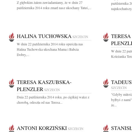
Z głębokim żalem zawiadamiamy, że w dniu 27
października 2
października 2014 roku zmarł nasz ukochany Tatuś,...
najukochańszy.
HALINA TUCHOWSKA
TERESA
SZCZECIN
PLENZL
W dniu 22 października 2014 roku opuściła nas
Halina Tuchowska ukochana Mama i Babcia
W dniu 22 paźd
Dobry,...
Koleżanka Tere
TERESA KASZUBSKA-
TADEUS
PLENZLER
SZCZECIN
SZCZECIN
"Gdyby miłość 
Dnia 22 października 2014 roku, po ciężkiej walce z
byłbyś z nami
chorobą, odeszła od nas Teresa...
że...
ANTONI KORZIŃSKI
STANIS
SZCZECIN