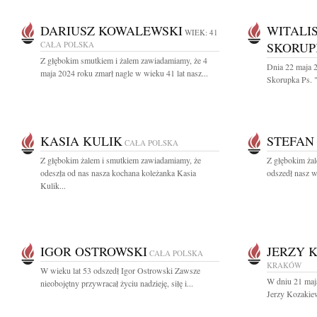
DARIUSZ KOWALEWSKI
WITALI
WIEK: 41
CAŁA POLSKA
SKORU
Z głębokim smutkiem i żalem zawiadamiamy, że 4
Dnia 22 maja 
maja 2024 roku zmarł nagle w wieku 41 lat nasz...
Skorupka Ps. "
KASIA KULIK
STEFAN
CAŁA POLSKA
Z głębokim żalem i smutkiem zawiadamiamy, że
Z głębokim ża
odeszła od nas nasza kochana koleżanka Kasia
odszedł nasz w
Kulik...
IGOR OSTROWSKI
JERZY 
CAŁA POLSKA
KRAKÓW
W wieku lat 53 odszedł Igor Ostrowski Zawsze
W dniu 21 maja
nieobojętny przywracał życiu nadzieję, siłę i...
Jerzy Kozakiew