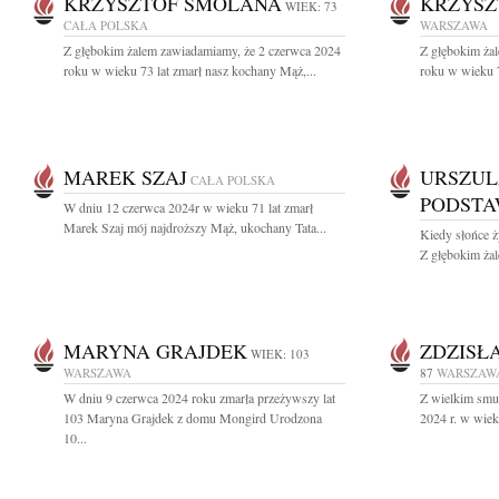
KRZYSZTOF SMOLANA
KRZYSZ
WIEK: 73
CAŁA POLSKA
WARSZAWA
Z głębokim żalem zawiadamiamy, że 2 czerwca 2024
Z głębokim ża
roku w wieku 73 lat zmarł nasz kochany Mąż,...
roku w wieku 7
MAREK SZAJ
URSZUL
CAŁA POLSKA
PODST
W dniu 12 czerwca 2024r w wieku 71 lat zmarł
Marek Szaj mój najdroższy Mąż, ukochany Tata...
Kiedy słońce ż
Z głębokim żal
MARYNA GRAJDEK
ZDZISŁ
WIEK: 103
WARSZAWA
87
WARSZAW
W dniu 9 czerwca 2024 roku zmarła przeżywszy lat
Z wielkim smu
103 Maryna Grajdek z domu Mongird Urodzona
2024 r. w wieku
10...