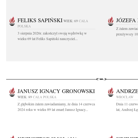
FELIKS SAPIŃSKI
JÓZEFA
WIEK: 69
CAŁA
POLSKA
Z żalem zawiad
3 sierpnia 2026r. zakończył swoją wędrówkę w
przeżywszy 104
wieku 69 lat Feliks Sapiński nauczyciel...
JANUSZ IGNACY GRONOWSKI
ANDRZE
WIEK: 89
CAŁA POLSKA
WROCŁAW
Z głębokim żalem zawiadamiamy, że dnia 14 czerwca
Dnia 11 czerwc
2024 roku w wieku 89 lat zmarł Janusz Ignacy...
lat, Andrzej Łę