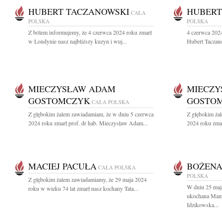
HUBERT TACZANOWSKI
HUBERT
CAŁA
POLSKA
POLSKA
Z bólem informujemy, że 4 czerwca 2024 roku zmarł
4 czerwca 2024
w Londynie nasz najbliższy kuzyn i wuj...
Hubert Taczano
MIECZYSŁAW ADAM
MIECZY
GOSTOMCZYK
GOSTO
CAŁA POLSKA
Z głębokim żalem zawiadamiam, że w dniu 5 czerwca
Z głębokim ża
2024 roku zmarł prof. dr hab. Mieczysław Adam...
2024 roku zmar
MACIEJ PACUŁA
BOŻENA
CAŁA POLSKA
POLSKA
Z głębokim żalem zawiadamiamy, że 29 maja 2024
W dniu 25 maja
roku w wieku 74 lat zmarł nasz kochany Tata...
ukochana Mama
Idzikowska...