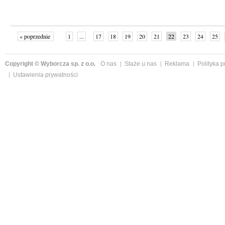
« poprzednie
1
...
17
18
19
20
21
22
23
24
25
»
Copyright © Wyborcza sp. z o.o.
O nas
Staże u nas
Reklama
Polityka 
Ustawienia prywatności