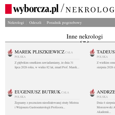
Nekrologi
Odeszli
Poradnik pogrzebowy
Inne nekrologi
MAREK PLISZKIEWICZ
TADEUS
CAŁA
POLSKA
POLSKA
Z głębokim smutkiem zawiadamiamy, że dnia 31
Z wielkim smu
lipca 2026 roku, w wieku 82 lat, zmarł Prof. Marek...
sierpnia 2026 r
EUGENIUSZ BUTRUK
ANDRZE
CAŁA
POLSKA
POLSKA
Żegnamy z poczuciem nieodżałowanej straty Mistrza
Dnia 4 sierpni
i Wizjonera Gastroenterologii Profesora...
Morozowski Ab
Akademii...