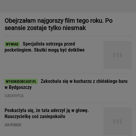
Zakochała się w kucharzu z chińskiego baru
w Bydgoszczy
SUBSKRYPCJA
Poskarżyła się, że tata uderzył ją w głowę.
Nauczycielkę coś zaniepokoiło
JAN RYBICKI
Gorset, zgarda i sneakersy. Statement pieces to nowa era w
modzie i designie
Zdecydowaliśmy się na
wspólne wakacje z przyjaciółką. Rozpoczęła
łowy
SUBSKRYPCJA