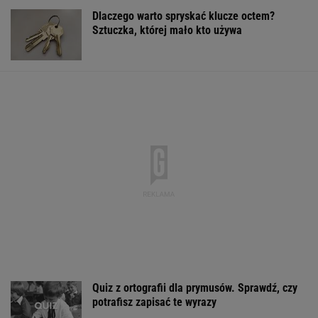
To Polak
Iran. Media: Modżtaba Chamenei jest w stanie
krytycznym
MSZ odpowiada Zacharowej: Polska ma 800+,
Rosja - "trumienne"
Dramatyczna akcja ratunkowa na jeziorze
Seksty
Sandały Keen to synonim wakacyjnego
komfortu - teraz tańsze o niemal 100 zł