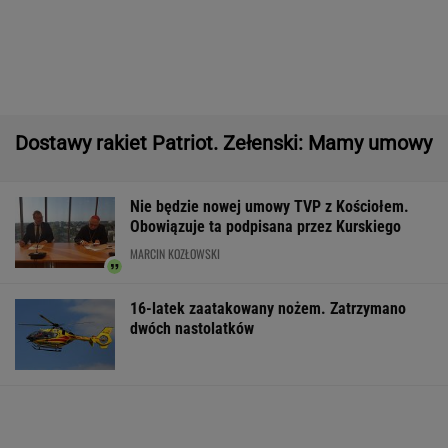
podatku. "To sygnał alarmowy"
IMGW pokazał nową prognozę. Upały wracają
do Polski
Manifestacja w Warszawie. Organizatorzy
mają siedem postulatów
Wyniki Lotto 07.08.2026 - EkstraPensja,
EkstraPremia, EuroJackpot, Kaskada,
MiniLotto, MultiMulti
Second home nad morzem zyskuje na
popularności. Coraz więcej osób wybiera ten
model inwestowania