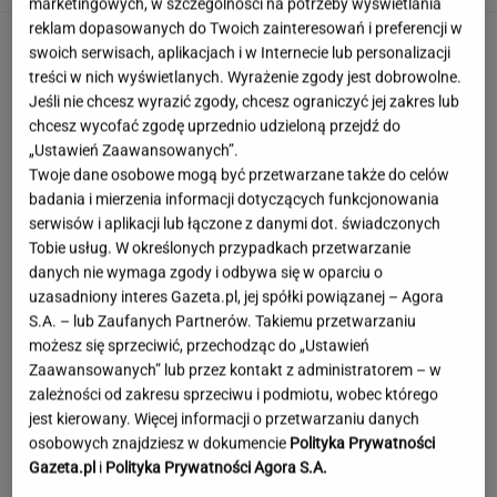
marketingowych, w szczególności na potrzeby wyświetlania
reklam dopasowanych do Twoich zainteresowań i preferencji w
swoich serwisach, aplikacjach i w Internecie lub personalizacji
treści w nich wyświetlanych. Wyrażenie zgody jest dobrowolne.
Jeśli nie chcesz wyrazić zgody, chcesz ograniczyć jej zakres lub
chcesz wycofać zgodę uprzednio udzieloną przejdź do
„Ustawień Zaawansowanych”.
Twoje dane osobowe mogą być przetwarzane także do celów
badania i mierzenia informacji dotyczących funkcjonowania
serwisów i aplikacji lub łączone z danymi dot. świadczonych
Tobie usług. W określonych przypadkach przetwarzanie
danych nie wymaga zgody i odbywa się w oparciu o
uzasadniony interes Gazeta.pl, jej spółki powiązanej – Agora
S.A. – lub Zaufanych Partnerów. Takiemu przetwarzaniu
możesz się sprzeciwić, przechodząc do „Ustawień
Zaawansowanych” lub przez kontakt z administratorem – w
zależności od zakresu sprzeciwu i podmiotu, wobec którego
jest kierowany. Więcej informacji o przetwarzaniu danych
Matki znalazły sposób, aby
osobowych znajdziesz w dokumencie
Polityka Prywatności
dorobić. Dzieci są tu atutem
Gazeta.pl
i
Polityka Prywatności Agora S.A.
AGATA GOŁĄBEK