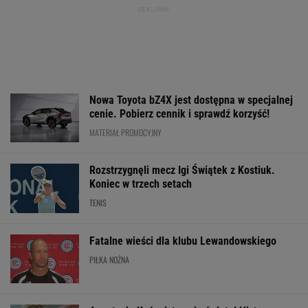
Nie ma wątpliwości, że to nowy król
segmentu. I jeszcze ta oferta - WOW! X3 z
Bawarii robi szał na drogach
MATERIAŁ PROMOCYJNY
Koszmar na przedostatnim etapie.
Niewiadoma nie jest już liderką Tour de
France
KOLARSTWO
Mistrzyni olimpijska
Jak nauka
Media: Alvarez
kończy karierę. To
o odżywianiu wyniosła
zdecydował. Ta
żona znanego piłkarza
Katarzynę Niewiadomą
grać w nowym s
na szczyt Mont