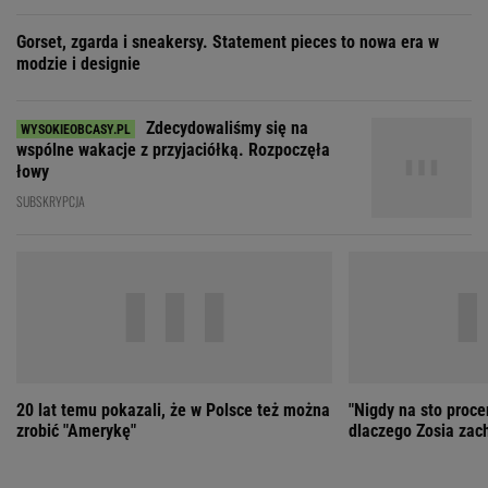
20 lat temu pokazali, że w Polsce też można
"Nigdy na sto proce
zrobić "Amerykę"
dlaczego Zosia zac
ZOBACZ WSZYSTKIE
Wybierz miasto
PEŁNA POGODA
Załaduj ponownie
Jakość powietrza:
-
Ciśnienie:
Opady:
Zachmurzenie:
-
-%
-%