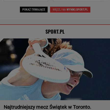
Wrze wokół Infantino. Tyle zapłaciła UEFA za
jego romans
PIŁKA NOŻNA
Tysiące osób zrobi to we wrześniu. Powód
może cię zaskoczyć
MATERIAŁ PROMOCYJNY,
18+