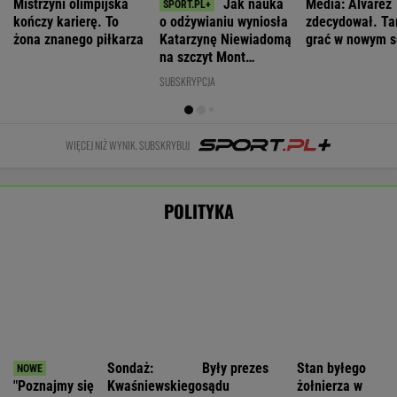
Polki
prezydenta
krytyczny
WIADOMOŚCI
Dostawy rakiet Patriot. Zełenski: Mamy umowy
Nie będzie nowej umowy TVP z Kościołem.
Obowiązuje ta podpisana przez Kurskiego
MARCIN KOZŁOWSKI