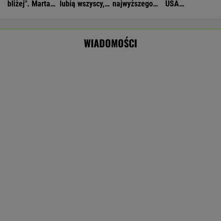
16-latek zaatakowany nożem. Zatrzymano
dwóch nastolatków
Większość Polaków nie chce płacić tego