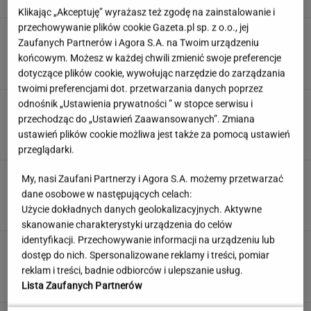
Klikając „Akceptuję” wyrażasz też zgodę na zainstalowanie i
przechowywanie plików cookie Gazeta.pl sp. z o.o., jej
Quiz o "Seksmisji". Sprawdź, jak dobrze
Zaufanych Partnerów i Agora S.A. na Twoim urządzeniu
pamiętasz ten kultowy film
końcowym. Możesz w każdej chwili zmienić swoje preferencje
dotyczące plików cookie, wywołując narzędzie do zarządzania
twoimi preferencjami dot. przetwarzania danych poprzez
odnośnik „Ustawienia prywatności ” w stopce serwisu i
"Mam nadzieję, że zrobią trzecią część". Po 20
latach wywołał burzę
przechodząc do „Ustawień Zaawansowanych”. Zmiana
ustawień plików cookie możliwa jest także za pomocą ustawień
przeglądarki.
To nie droga na skróty. Matka pokazuje, jak
My, nasi Zaufani Partnerzy i Agora S.A. możemy przetwarzać
naprawdę wygląda edukacja domowa
dane osobowe w następujących celach:
Użycie dokładnych danych geolokalizacyjnych. Aktywne
MATERIAŁ PROMOCYJNY
skanowanie charakterystyki urządzenia do celów
identyfikacji. Przechowywanie informacji na urządzeniu lub
Uruchomili "Tindera dla
dostęp do nich. Spersonalizowane reklamy i treści, pomiar
medyków". Szybko zgłosili się też adwokaci
reklam i treści, badnie odbiorców i ulepszanie usług.
SUBSKRYPCJA
Lista Zaufanych Partnerów