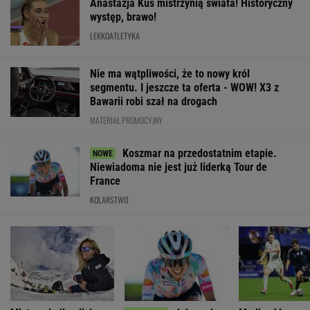
Ventoux
SUBSKRYPCJA
WIĘCEJ NIŻ WYNIK. SUBSKRYBUJ
POLITYKA
Sondaż:
Były prezes
Stan byłego
"Poznajmy się
Kwaśniewskiego
sądu
żołnierza w
bliżej". Marta
lubią wszyscy,
najwyższego
USA
Nawrocka
Dudę
kandydatem
więzionego w
zaprasza młode
praktycznie nikt
Magyara na
Rosji jest