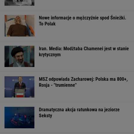
OFERTY AVANTI24
Włóż liść laurowy do
11 pytań o największe
Gawryluk kryty
lodówki na godzinę.
polskie miasta.
za debatę u
Efekt może cię
Wykształceni zgarną
Nawrockiego. T
zaskoczyć
komplet
tłumaczy
ŻYĆ LEPIEJ