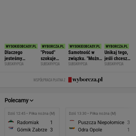
SPORT.PL
Najtrudniejszy mecz Świątek w Toronto.
Szansa na rewanż za Roland Garros
ALEKSANDER BERNARD