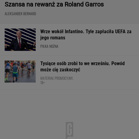
Nowa Toyota bZ4X jest dostępna w specjalnej
cenie. Pobierz cennik i sprawdź korzyść!
MATERIAŁ PROMOCYJNY
Rozstrzygnęli mecz Igi Świątek z Kostiuk.
Koniec w trzech setach
TENIS
Fatalne wieści dla klubu Lewandowskiego
PIŁKA NOŻNA
Anastazja Kuś mistrzynią świata! Historyczny
występ, brawo!
LEKKOATLETYKA