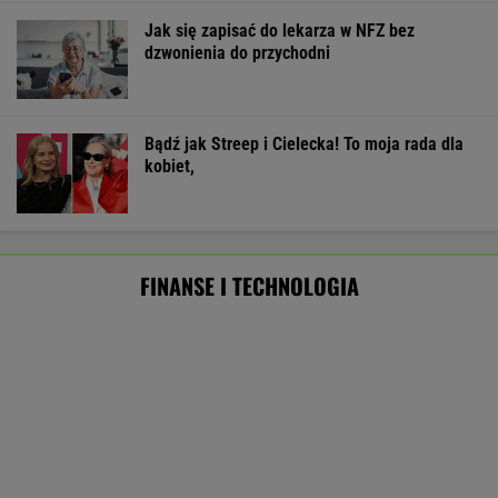
Starzejąca się Polska uwalnia tysiące lokali.
Co czeka rynek?