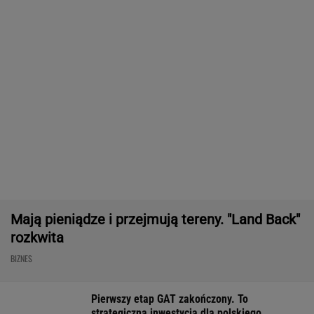
Masowo tracą pracę przez AI?
To tylko forma "moralnego bufora"
SUBSKRYPCJA
Chrupiące skrzydełka w kilka minut i bez
tłuszczu? Ten sprzęt przyrządzi je tak jak
lubisz
REKLAMA CENEO
Nie tylko zaćmienie Słońca. Sierpień zamieni
niebo w scenę niezwykłych widowisk
BIZNES
ZUS dopłaca Ukraińcom do emerytur.
Konfederacja grzmi, ale zapomina o ważnej
rzeczy