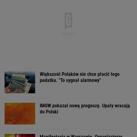
MATERIAŁ PROMOCYJNY
Zerwana linia
Czeska policja ustaliła
Gruźlica w
energetyczna na
tożsamość mężczyzny
warszawskim
Podlasiu. Żandarmeria
spod Śnieżki. To Polak
przedszkolu. 24
sprawdza śmigłowiec
na liście sanep
WSPÓŁPRACA PŁATNA Z WYBORCZA.PL
ZROZUM, POZNAJ, ODKRYWAJ
SEKCJA Z SUBSKRYPCJĄ
Ewa Woydyłło: dziś ja jestem głupiutka i
wystraszona. Przepraszam Igę Świątek