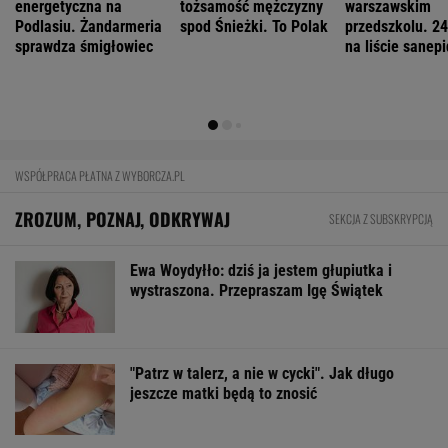
Mają pieniądze i przejmują tereny. "Land Back"
rozkwita
BIZNES
Pierwszy etap GAT zakończony. To
strategiczna inwestycja dla polskiego
eksportu
MATERIAŁ PROMOCYJNY