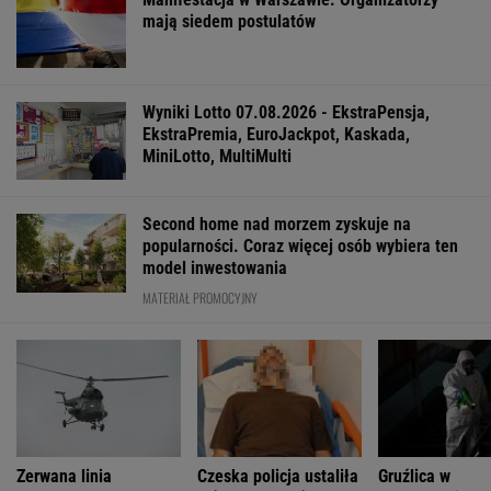
"Patrz w talerz, a nie w cycki". Jak długo
jeszcze matki będą to znosić
Jak się zapisać do lekarza w NFZ bez
dzwonienia do przychodni
Bądź jak Streep i Cielecka! To moja rada dla
kobiet,
FINANSE I TECHNOLOGIA