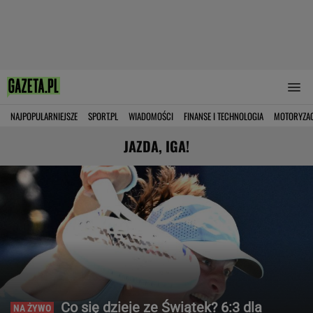
NAJPOPULARNIEJSZE
SPORT.PL
WIADOMOŚCI
FINANSE I TECHNOLOGIA
MOTORYZA
JAZDA, IGA!
Co się dzieje ze Świątek? 6:3 dla