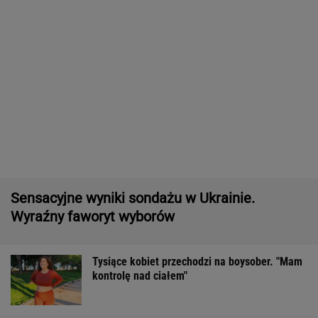
Quiz z ortografii dla prymusów. Sprawdź, czy
potrafisz zapisać te wyrazy
Nowe informacje o mężczyźnie spod Śnieżki.