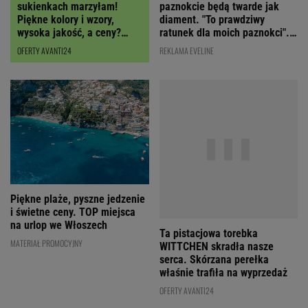
paznokcie będą twarde jak
sukienkach marzyłam!
diament. "To prawdziwy
Piękne kolory i wzory,
ratunek dla moich paznokci".
wysoka jakość, a ceny?
Cena? Niska!
Miło zaskoczą!
REKLAMA EVELINE
OFERTY AVANTI24
Ta pistacjowa torebka
Piękne plaże, pyszne jedzenie
WITTCHEN skradła nasze
i świetne ceny. TOP miejsca
serca. Skórzana perełka
na urlop we Włoszech
właśnie trafiła na wyprzedaż
MATERIAŁ PROMOCYJNY
OFERTY AVANTI24
NAJLEPSZE NA WEEKEND