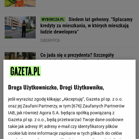
Siedem lat gehenny. "Spłacamy
kredyty za mieszkania, w których mieszkają
ludzie dewelopera"
SUBSKRYPCJA
Co jada się u prezydenta? Szczegóły
zamówienia za pół miliona złotych
Droga Użytkowniczko, Drogi Użytkowniku,
Nowe zdjęcie Johna Goodmana trafiło do
sieci. Aktor schudł 90 kg
jeśli wyrazisz zgodę klikając „Akceptuję”, Gazeta.pl sp. z o.o.
oraz jej Zaufani Partnerzy, w tym [
676
] Zaufanych Partnerów
IAB, jak również Agora S.A. będąca spółką powiązaną z
"Poznajmy się bliżej". Nawrocka zaprasza
Gazeta.pl sp. z o.o., będą przetwarzać Twoje dane osobowe
młode Polki
takie jak adresy IP, adresy e-mail czy identyfikatory plików
cookie lub inne informacje zapisane w tych plikach do celów