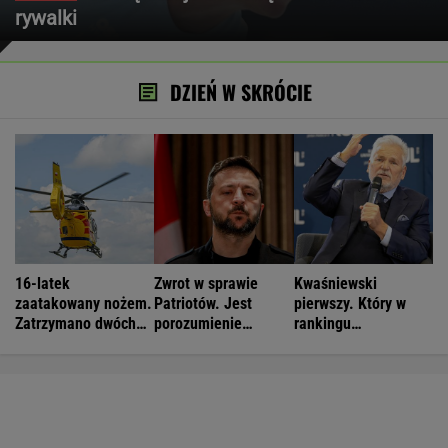
rywalki
DZIEŃ W SKRÓCIE
16-latek
Zwrot w sprawie
Kwaśniewski
zaatakowany nożem.
Patriotów. Jest
pierwszy. Który w
Zatrzymano dwóch
porozumienie
rankingu
nastolatków
Ukrainy i USA
prezydentów jest
Duda?