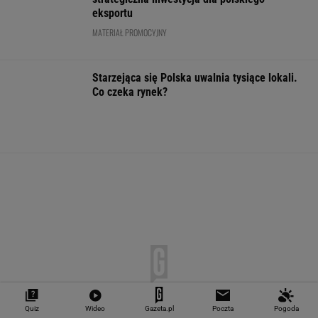
"Teraz wiemy".
1,5 tys. zł za adopcję
Zaćmienie Słoń
Naukowcy odkryli
psa. Nie trzeba nawet
będzie spektak
nowe zagrożenie
mieszkać w tej gminie
Tak zrobisz naj
związane z
zdjęcia
mikroplastikiem
WALUTY I GIEŁDA
EUR
USD
CHF
GBP
WIG
4,2983
3,7187
4,6027
5,0166
151 782,92
-0,09%
-0,41%
0,15%
-0,13%
-0,24%
SPRAWDŹ NOTOWANIA
Quiz
Wideo
Gazeta.pl
Poczta
Pogoda