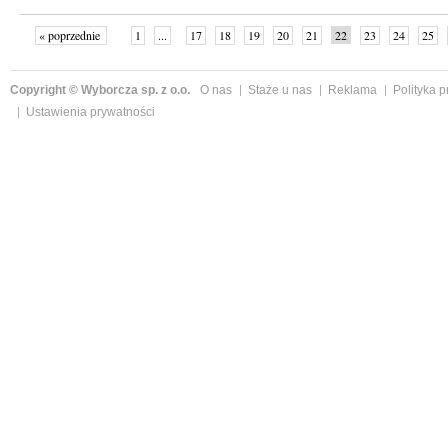
« poprzednie
1
...
17
18
19
20
21
22
23
24
25
»
Copyright © Wyborcza sp. z o.o.
O nas
Staże u nas
Reklama
Polityka 
Ustawienia prywatności