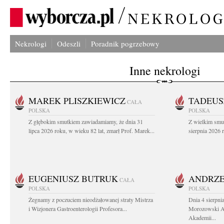
Nekrologi
Odeszli
Poradnik pogrzebowy
Inne nekrologi
MAREK PLISZKIEWICZ
TADEUS
CAŁA
POLSKA
POLSKA
Z głębokim smutkiem zawiadamiamy, że dnia 31
Z wielkim smu
lipca 2026 roku, w wieku 82 lat, zmarł Prof. Marek...
sierpnia 2026 r
EUGENIUSZ BUTRUK
ANDRZE
CAŁA
POLSKA
POLSKA
Żegnamy z poczuciem nieodżałowanej straty Mistrza
Dnia 4 sierpni
i Wizjonera Gastroenterologii Profesora...
Morozowski Ab
Akademii...