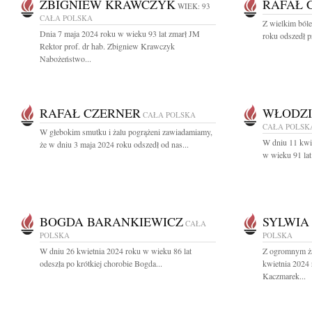
ZBIGNIEW KRAWCZYK
RAFAŁ 
WIEK: 93
CAŁA POLSKA
Z wielkim ból
Dnia 7 maja 2024 roku w wieku 93 lat zmarł JM
roku odszedł pr
Rektor prof. dr hab. Zbigniew Krawczyk
Nabożeństwo...
RAFAŁ CZERNER
WŁODZI
CAŁA POLSKA
CAŁA POLSK
W głebokim smutku i żalu pogrążeni zawiadamiamy,
W dniu 11 kwie
że w dniu 3 maja 2024 roku odszedł od nas...
w wieku 91 lat
BOGDA BARANKIEWICZ
SYLWIA
CAŁA
POLSKA
POLSKA
W dniu 26 kwietnia 2024 roku w wieku 86 lat
Z ogromnym ża
odeszła po krótkiej chorobie Bogda...
kwietnia 2024 
Kaczmarek...