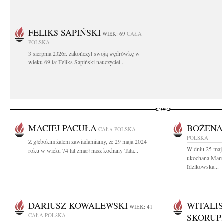
FELIKS SAPIŃSKI
WIEK: 69
CAŁA
POLSKA
3 sierpnia 2026r. zakończył swoją wędrówkę w
wieku 69 lat Feliks Sapiński nauczyciel...
MACIEJ PACUŁA
BOŻENA
CAŁA POLSKA
POLSKA
Z głębokim żalem zawiadamiamy, że 29 maja 2024
W dniu 25 maja
roku w wieku 74 lat zmarł nasz kochany Tata...
ukochana Mama
Idzikowska...
DARIUSZ KOWALEWSKI
WITALI
WIEK: 41
CAŁA POLSKA
SKORU