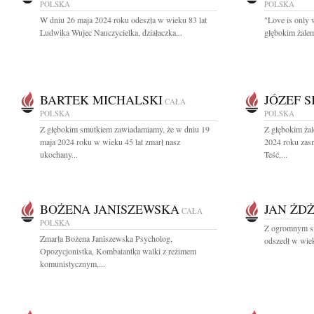
POLSKA
POLSKA
W dniu 26 maja 2024 roku odeszła w wieku 83 lat
"Love is only 
Ludwika Wujec Nauczycielka, działaczka...
głębokim żalem
BARTEK MICHALSKI
JÓZEF S
CAŁA
POLSKA
POLSKA
Z głębokim smutkiem zawiadamiamy, że w dniu 19
Z głębokim ża
maja 2024 roku w wieku 45 lat zmarł nasz
2024 roku zas
ukochany...
Teść,...
BOŻENA JANISZEWSKA
JAN ŻD
CAŁA
POLSKA
Z ogromnym sm
Zmarła Bożena Janiszewska Psycholog,
odszedł w wiek
Opozycjonistka, Kombatantka walki z reżimem
komunistycznym,...