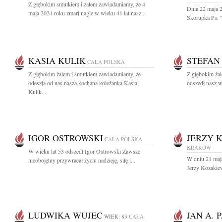
Z głębokim smutkiem i żalem zawiadamiamy, że 4
Dnia 22 maja 
maja 2024 roku zmarł nagle w wieku 41 lat nasz...
Skorupka Ps. "
KASIA KULIK
STEFAN
CAŁA POLSKA
Z głębokim żalem i smutkiem zawiadamiamy, że
Z głębokim ża
odeszła od nas nasza kochana koleżanka Kasia
odszedł nasz w
Kulik...
IGOR OSTROWSKI
JERZY 
CAŁA POLSKA
KRAKÓW
W wieku lat 53 odszedł Igor Ostrowski Zawsze
W dniu 21 maja
nieobojętny przywracał życiu nadzieję, siłę i...
Jerzy Kozakiew
LUDWIKA WUJEC
JAN A. 
WIEK: 83
CAŁA