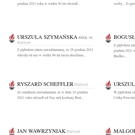
grudnia 2021 roku w wieku 50 lat odszedł...
osoby... Z og
URSZULA SZYMAŃSKA
BOGUSŁ
WIEK: 96
POZNAŃ
Z głębokim ża
Z głębokim żalem zawiadamiamy, że 28 grudnia 2021
grudnia 2021 
odeszła od nas w wieku 96 lat nasza ukochana...
Biedka...
RYSZARD SCHEFFLER
URSZUL
POZNAŃ
Ze smutkiem zawiadamiam, że w dniu 24 grudnia
W głębokim sm
2021 roku odszedł od Nas mój kochany Brat...
Córkę Powstań
JAN WAWRZYNIAK
MAŁGO
POZNAŃ