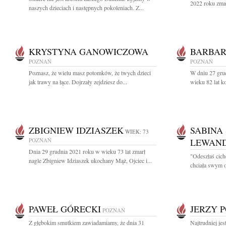
2022 roku zmar
naszych dzieciach i następnych pokoleniach. Z...
KRYSTYNA GANOWICZOWA
BARBAR
POZNAŃ
POZNAŃ
Poznasz, że wielu masz potomków, że twych dzieci
W dniu 27 gru
jak trawy na łące. Dojrzały zejdziesz do...
wieku 82 lat k
ZBIGNIEW IDZIASZEK
SABINA
WIEK: 73
POZNAŃ
LEWAN
Dnia 29 grudnia 2021 roku w wieku 73 lat zmarł
"Odeszłaś cich
nagle Zbigniew Idziaszek ukochany Mąż, Ojciec i...
chciała swym o
PAWEŁ GÓRECKI
JERZY 
POZNAŃ
Z głębokim smutkiem zawiadamiamy, że dnia 31
Najtrudniej jes