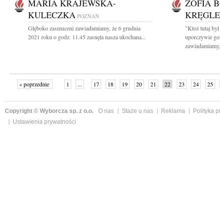
MARIA KRAJEWSKA-
ZOFIA 
KULECZKA
KRĘGL
POZNAŃ
Głęboko zasmuceni zawiadamiamy, że 6 grudnia
"Ktoś tutaj był
2021 roku o godz. 11.45 zasnęła nasza ukochana...
uporczywie go
zawiadamiamy,.
« poprzednie
1
...
17
18
19
20
21
22
23
24
25
»
Copyright © Wyborcza sp. z o.o.
O nas
Staże u nas
Reklama
Polityka 
Ustawienia prywatności