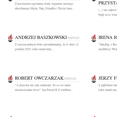
PRZYST
Z poczuciem ogromnej straty żegnamy naszego
ukochanego Męża, Tatę, Dziadka i Teścia Jana...
(...) nie odpo
będę za to wini
ANDRZEJ BASZKOWSKI
IRENA 
POZNAŃ
Z sercem pełnym bólu zawiadamiamy, że w dniu 12
"Słuchaj, o Bo
grudnia 2021 roku zmarł mój...
modlitwę! Woł
ROBERT OWCZARZAK
JERZY 
POZNAŃ
"A przecież nie cały umieram. To co we mnie
Z głębokim ża
niezniszczalne trwa!" Jan Paweł II Z wielkim...
roku zmarł nas