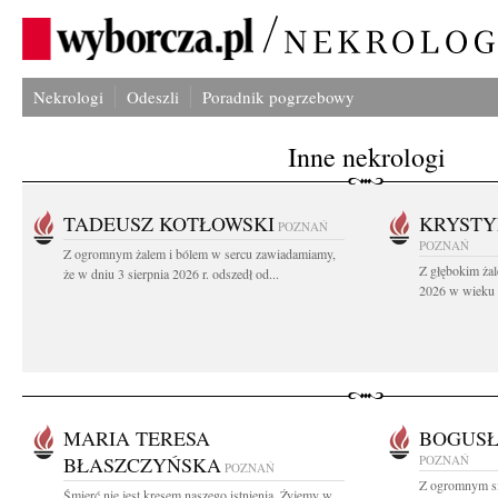
Nekrologi
Odeszli
Poradnik pogrzebowy
Inne nekrologi
TADEUSZ KOTŁOWSKI
KRYST
POZNAŃ
POZNAŃ
Z ogromnym żalem i bólem w sercu zawiadamiamy,
Z głębokim żal
że w dniu 3 sierpnia 2026 r. odszedł od...
2026 w wieku 9
MARIA TERESA
BOGUSŁ
BŁASZCZYŃSKA
POZNAŃ
POZNAŃ
Z ogromnym sm
Śmierć nie jest kresem naszego istnienia. Żyjemy w