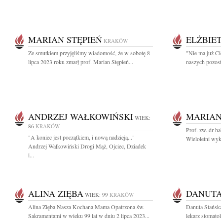
MARIAN STĘPIEŃ
ELŻBIE
KRAKÓW
Ze smutkiem przyjęliśmy wiadomość, że w sobotę 8
"Nie ma już Ci
lipca 2023 roku zmarł prof. Marian Stępień...
naszych pozost
ANDRZEJ WAŁKOWIŃSKI
MARIAN
WIEK:
86
KRAKÓW
Prof. zw. dr 
"A koniec jest początkiem, i nową nadzieją..."
Wieloletni wyk
Andrzej Wałkowiński Drogi Mąż, Ojciec, Dziadek
i...
ALINA ZIĘBA
DANUTA
WIEK: 99
KRAKÓW
Alina Zięba Nasza Kochana Mama Opatrzona św.
Danuta Stańs
Sakramentami w wieku 99 lat w dniu 2 lipca 2023...
lekarz stomato