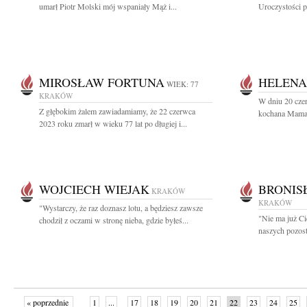
umarł Piotr Molski mój wspaniały Mąż i...
Uroczystości p
MIROSŁAW FORTUNA
HELENA
WIEK: 77
KRAKÓW
W dniu 20 cze
Z głębokim żalem zawiadamiamy, że 22 czerwca
kochana Mama, 
2023 roku zmarł w wieku 77 lat po długiej i...
WOJCIECH WIEJAK
BRONIS
KRAKÓW
KRAKÓW
"Wystarczy, że raz doznasz lotu, a będziesz zawsze
"Nie ma już Ci
chodził z oczami w stronę nieba, gdzie byłeś...
naszych pozost
« poprzednie
1
...
17
18
19
20
21
22
23
24
25