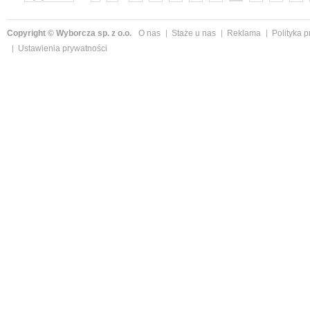
»
Copyright © Wyborcza sp. z o.o.
O nas
Staże u nas
Reklama
Polityka 
Ustawienia prywatności