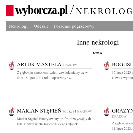
Nekrologi
Odeszli
Poradnik pogrzebowy
Inne nekrologi
ARTUR MASTELA
BOGUSŁ
KRAKÓW
Z głębokim smutkiem i żalem zawiadamiamy, że w
15 lipca 2023 
dniu 18 lipca 2023 roku, opatrzony św....
Gawlik wybitny
MARIAN STĘPIEŃ
GRAŻYN
WIEK: 94
KRAKÓW
KRAKÓW
Marian Stępień Emerytowany profesor zwyczajny dr
Z głębokim sm
hab. Uniwersytetu Jagiellońskiego Członek...
11 lipca 2023, p