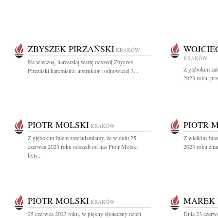
ZBYSZEK PIRZAŃSKI
WOJCIE
KRAKÓW
KRAKÓW
Na wieczną, harcerską wartę odszedł Zbyszek
Z głębokim ża
Pirzański harcmistrz, instruktor i odnowiciel 3...
2023 roku, prz
PIOTR MOLSKI
PIOTR 
KRAKÓW
Z głębokim żalem zawiadamiamy, że w dniu 25
Z wielkim żal
czerwca 2023 roku odszedł od nas Piotr Molski
2023 roku zmar
były...
PIOTR MOLSKI
MAREK 
KRAKÓW
25 czerwca 2023 roku, w piękny słoneczny dzień
Dnia 23 czerw