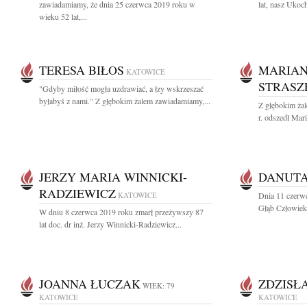
zawiadamiamy, że dnia 25 czerwca 2019 roku w
lat, nasz Ukoch
wieku 52 lat,...
TERESA BIŁOS
MARIAN
KATOWICE
STRASZ
"Gdyby miłość mogła uzdrawiać, a łzy wskrzeszać
byłabyś z nami." Z głębokim żalem zawiadamiamy,...
Z głębokim ża
r. odszedł Mari
JERZY MARIA WINNICKI-
DANUTA
RADZIEWICZ
KATOWICE
Dnia 11 czerw
Głąb Człowiek 
W dniu 8 czerwca 2019 roku zmarł przeżywszy 87
lat doc. dr inż. Jerzy Winnicki-Radziewicz...
JOANNA ŁUCZAK
ZDZISŁ
WIEK: 79
KATOWICE
KATOWICE