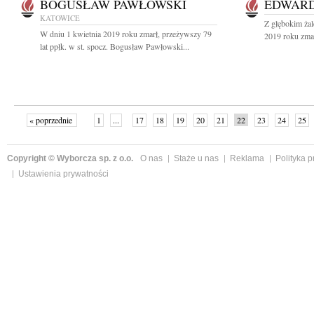
BOGUSŁAW PAWŁOWSKI
EDWARD
KATOWICE
Z głębokim ża
W dniu 1 kwietnia 2019 roku zmarł, przeżywszy 79
2019 roku zmar
lat ppłk. w st. spocz. Bogusław Pawłowski...
« poprzednie
1
...
17
18
19
20
21
22
23
24
25
»
Copyright © Wyborcza sp. z o.o.
O nas
Staże u nas
Reklama
Polityka 
Ustawienia prywatności