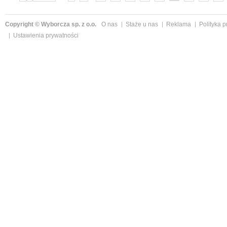
»
Copyright © Wyborcza sp. z o.o.
O nas
Staże u nas
Reklama
Polityka 
Ustawienia prywatności