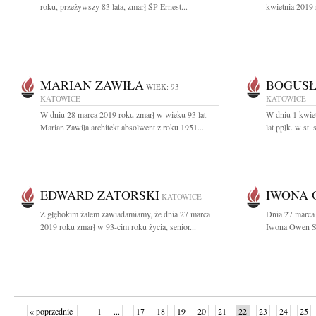
roku, przeżywszy 83 lata, zmarł ŚP Ernest...
kwietnia 2019 
MARIAN ZAWIŁA
BOGUSŁ
WIEK: 93
KATOWICE
KATOWICE
W dniu 28 marca 2019 roku zmarł w wieku 93 lat
W dniu 1 kwie
Marian Zawiła architekt absolwent z roku 1951...
lat ppłk. w st
EDWARD ZATORSKI
IWONA 
KATOWICE
Z głębokim żalem zawiadamiamy, że dnia 27 marca
Dnia 27 marca 
2019 roku zmarł w 93-cim roku życia, senior...
Iwona Owen Sę
« poprzednie
1
...
17
18
19
20
21
22
23
24
25