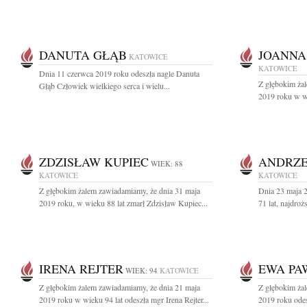
DANUTA GŁĄB
JOANNA
KATOWICE
KATOWICE
Dnia 11 czerwca 2019 roku odeszła nagle Danuta
Z głębokim ża
Głąb Człowiek wielkiego serca i wielu...
2019 roku w wi
ZDZISŁAW KUPIEC
ANDRZE
WIEK: 88
KATOWICE
KATOWICE
Z głębokim żalem zawiadamiamy, że dnia 31 maja
Dnia 23 maja 
2019 roku, w wieku 88 lat zmarł Zdzisław Kupiec...
71 lat, najdroż
IRENA REJTER
EWA PA
WIEK: 94
KATOWICE
Z głębokim żalem zawiadamiamy, że dnia 21 maja
Z głębokim ża
2019 roku w wieku 94 lat odeszła mgr Irena Rejter...
2019 roku odes