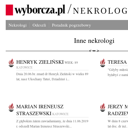
Nekrologi
Odeszli
Poradnik pogrzebowy
Inne nekrologi
HENRYK ZIELIŃSKI
TERESA
WIEK: 89
KATOWICE
"Gdyby miłość
Dnia 20.06.br. zmarł dr Henryk Zieliński w wieku 89
byłabyś z nami
lat, nasz Ukochany Tatuś, Dziadziuś i...
MARIAN IRENEUSZ
JERZY 
STRASZEWSKI
RADZIE
KATOWICE
Z głębokim żalem zawiadamiamy, że dnia 11.06.2019
W dniu 8 czer
r. odszedł Marian Ireneusz Straszewski...
lat doc. dr inż