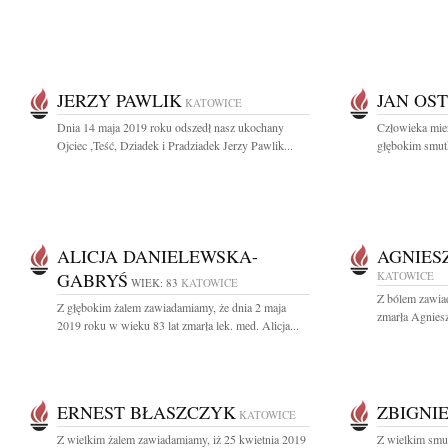
JERZY PAWLIK
JAN OS
KATOWICE
Dnia 14 maja 2019 roku odszedł nasz ukochany
Człowieka mier
Ojciec ,Teść, Dziadek i Pradziadek Jerzy Pawlik...
głębokim smutk
ALICJA DANIELEWSKA-
AGNIES
GABRYŚ
KATOWICE
WIEK: 83
KATOWICE
Z bólem zawia
Z głębokim żalem zawiadamiamy, że dnia 2 maja
zmarła Agnies
2019 roku w wieku 83 lat zmarła lek. med. Alicja...
ERNEST BŁASZCZYK
ZBIGNI
KATOWICE
Z wielkim żalem zawiadamiamy, iż 25 kwietnia 2019
Z wielkim smu