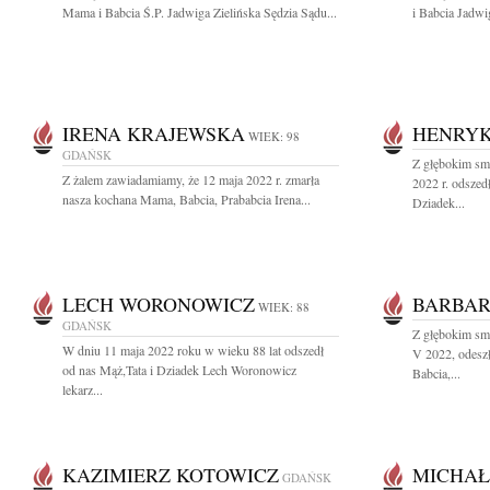
Mama i Babcia Ś.P. Jadwiga Zielińska Sędzia Sądu...
i Babcia Jadwi
IRENA KRAJEWSKA
HENRYK
WIEK: 98
GDAŃSK
Z głębokim sm
Z żalem zawiadamiamy, że 12 maja 2022 r. zmarła
2022 r. odszed
nasza kochana Mama, Babcia, Prababcia Irena...
Dziadek...
LECH WORONOWICZ
BARBAR
WIEK: 88
GDAŃSK
Z głębokim sm
W dniu 11 maja 2022 roku w wieku 88 lat odszedł
V 2022, odesz
od nas Mąż,Tata i Dziadek Lech Woronowicz
Babcia,...
lekarz...
KAZIMIERZ KOTOWICZ
MICHAŁ
GDAŃSK