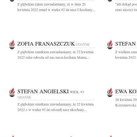
Z głębokim żalem zawiadamiamy, że w dniu 20
"idź dokąd pos
kwietnia 2022 zmarł w wieku 92 lat nasz Ukochany...
runo nicości tw
ZOFIA FRANASZCZUK
STEFAN
GDAŃSK
Z głębokim smutkiem zawiadamiamy, że 22 kwietnia
Z wielkim smu
2022 roku odeszła od nas nasza kochana Mama,...
kwietnia 2022 r
STEFAN ANGIELSKI
EWA KO
WIEK: 93
GDAŃSK
26 kwietnia 20
Z głębokim smutkiem zawiadamiamy, że 22 kwietnia
Korzeniewska 
2022 r. w wieku 93 lat odszedł nasz ukochany...