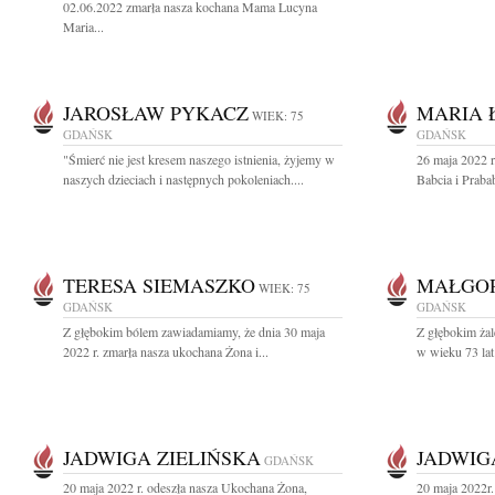
02.06.2022 zmarła nasza kochana Mama Lucyna
Maria...
JAROSŁAW PYKACZ
MARIA 
WIEK: 75
GDAŃSK
GDAŃSK
"Śmierć nie jest kresem naszego istnienia, żyjemy w
26 maja 2022 r
naszych dzieciach i następnych pokoleniach....
Babcia i Praba
TERESA SIEMASZKO
MAŁGOR
WIEK: 75
GDAŃSK
GDAŃSK
Z głębokim bólem zawiadamiamy, że dnia 30 maja
Z głębokim żal
2022 r. zmarła nasza ukochana Żona i...
w wieku 73 lat
JADWIGA ZIELIŃSKA
JADWIG
GDAŃSK
20 maja 2022 r. odeszła nasza Ukochana Żona,
20 maja 2022r