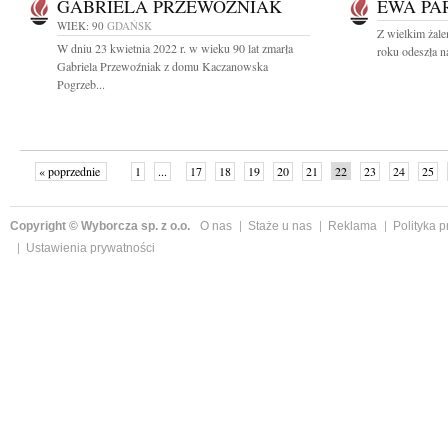
GABRIELA PRZEWOŹNIAK
EWA PA
WIEK: 90
GDAŃSK
Z wielkim żal
W dniu 23 kwietnia 2022 r. w wieku 90 lat zmarła
roku odeszła n
Gabriela Przewoźniak z domu Kaczanowska
Pogrzeb...
« poprzednie
1
...
17
18
19
20
21
22
23
24
25
»
Copyright © Wyborcza sp. z o.o.
O nas
Staże u nas
Reklama
Polityka 
Ustawienia prywatności