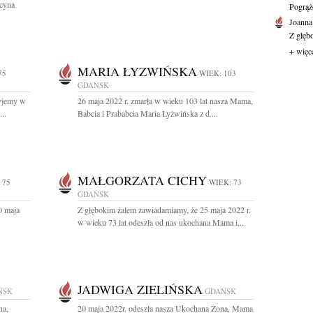
cyna
Pogrąż
Joanna
Z głęb
+ więc
MARIA ŁYZWIŃSKA
75
WIEK: 103
GDAŃSK
żyjemy w
26 maja 2022 r. zmarła w wieku 103 lat nasza Mama,
..
Babcia i Prababcia Maria Łyżwińska z d....
MAŁGORZATA CICHY
 75
WIEK: 73
GDAŃSK
0 maja
Z głębokim żalem zawiadamiamy, że 25 maja 2022 r.
w wieku 73 lat odeszła od nas ukochana Mama i...
JADWIGA ZIELIŃSKA
ŃSK
GDAŃSK
na,
20 maja 2022r. odeszła nasza Ukochana Żona, Mama