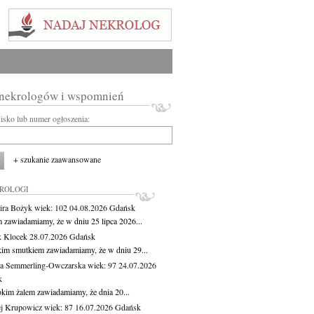
 nekrologów i wspomnień
wisko lub numer ogłoszenia:
+ szukanie zaawansowane
KROLOGI
ira Bożyk
wiek: 102
04.08.2026
Gdańsk
m zawiadamiamy, że w dniu 25 lipca 2026...
 Klocek
28.07.2026
Gdańsk
kim smutkiem zawiadamiamy, że w dniu 29...
a Semmerling-Owczarska
wiek: 97
24.07.2026
k
okim żalem zawiadamiamy, że dnia 20...
j Krupowicz
wiek: 87
16.07.2026
Gdańsk