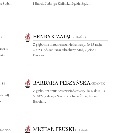
a Sądu...
i Babcia Jadwiga Zielińska Sędzia Sądu...
HENRYK ZAJĄC
98
GDAŃSK
Z głębokim smutkiem zawiadamiamy, że 13 maja
zmarła
2022 r. odszedł nasz ukochany Mąż, Ojciec i
a...
Dziadek...
BARBARA PESZYŃSKA
 88
GDAŃSK
Z głębokim smutkiem zawiadamiamy, że w dniu 13
dszedł
V 2022, odeszła Nasza Kochana Żona, Mama,
z
Babcia,...
MICHAŁ PRUSKI
DAŃSK
GDAŃSK