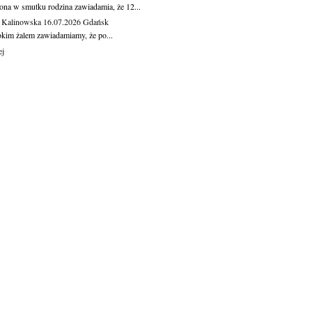
ona w smutku rodzina zawiadamia, że 12...
 Kalinowska
16.07.2026
Gdańsk
okim żalem zawiadamiamy, że po...
ej