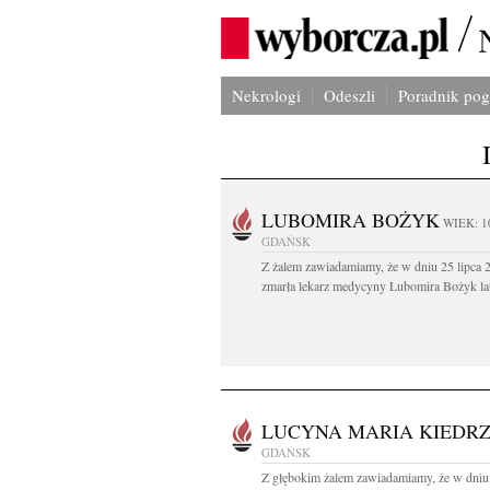
Nekrologi
Odeszli
Poradnik po
LUBOMIRA BOŻYK
WIEK: 1
GDAŃSK
Z żalem zawiadamiamy, że w dniu 25 lipca 2
zmarła lekarz medycyny Lubomira Bożyk lat
LUCYNA MARIA KIEDR
GDAŃSK
Z głębokim żalem zawiadamiamy, że w dniu