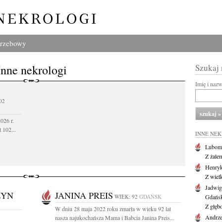
grzebowy
Inne nekrologi
Szukaj
Imię i naz
02
026 r.
 102...
INNE NE
Lubom
Z żale
Henryk
Z wiel
Jadwig
ZYN
JANINA PREIS
WIEK: 92
GDAŃSK
Gdańs
Z głęb
W dniu 28 maja 2022 roku zmarła w wieku 92 lat
Andrze
nasza najukochańsza Mama i Babcia Janina Preis...