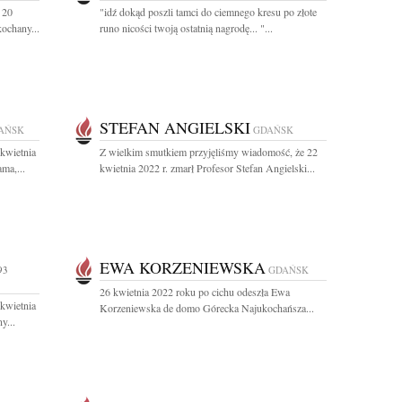
 20
"idź dokąd poszli tamci do ciemnego kresu po złote
ochany...
runo nicości twoją ostatnią nagrodę... "...
STEFAN ANGIELSKI
AŃSK
GDAŃSK
kwietnia
Z wielkim smutkiem przyjęliśmy wiadomość, że 22
ma,...
kwietnia 2022 r. zmarł Profesor Stefan Angielski...
EWA KORZENIEWSKA
93
GDAŃSK
26 kwietnia 2022 roku po cichu odeszła Ewa
kwietnia
Korzeniewska de domo Górecka Najukochańsza...
y...