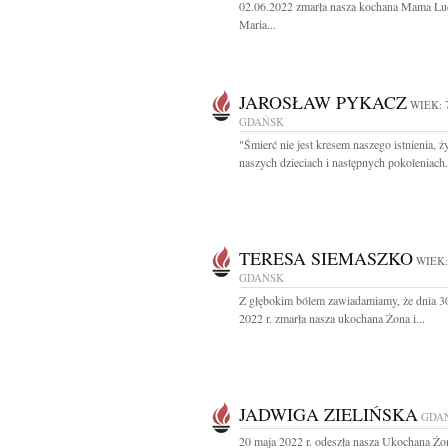
02.06.2022 zmarła nasza kochana Mama Lu
Maria...
JAROSŁAW PYKACZ
WIEK: 
GDAŃSK
"Śmierć nie jest kresem naszego istnienia, 
naszych dzieciach i następnych pokoleniach..
TERESA SIEMASZKO
WIEK:
GDAŃSK
Z głębokim bólem zawiadamiamy, że dnia 3
2022 r. zmarła nasza ukochana Żona i...
JADWIGA ZIELIŃSKA
GDA
20 maja 2022 r. odeszła nasza Ukochana Żo