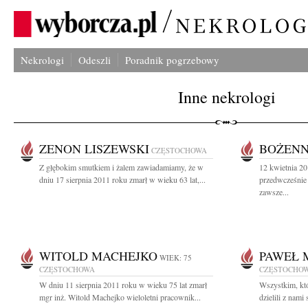
Nekrologi
Odeszli
Poradnik pogrzebowy
Inne nekrologi
ZENON LISZEWSKI
BOŻENN
CZĘSTOCHOWA
Z głębokim smutkiem i żalem zawiadamiamy, że w
12 kwietnia 20
dniu 17 sierpnia 2011 roku zmarł w wieku 63 lat,...
przedwcześnie
zawsze...
WITOLD MACHEJKO
PAWEŁ 
WIEK: 75
CZĘSTOCHOWA
CZĘSTOCHO
W dniu 11 sierpnia 2011 roku w wieku 75 lat zmarł
Wszystkim, któ
mgr inż. Witold Machejko wieloletni pracownik...
dzielili z nami