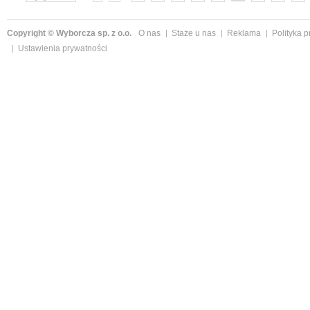
»
Copyright © Wyborcza sp. z o.o.
O nas
Staże u nas
Reklama
Polityka 
Ustawienia prywatności