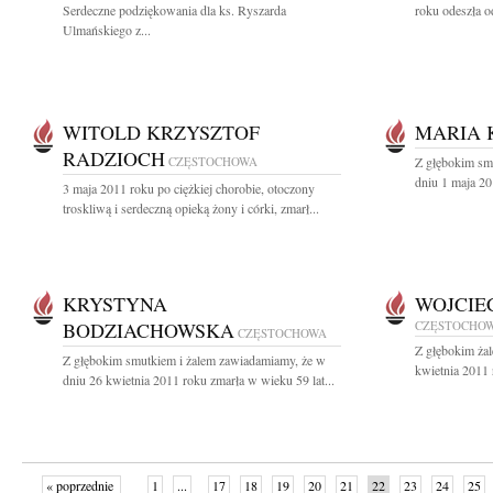
Serdeczne podziękowania dla ks. Ryszarda
roku odeszła o
Ulmańskiego z...
WITOLD KRZYSZTOF
MARIA 
RADZIOCH
CZĘSTOCHOWA
Z głębokim sm
dniu 1 maja 20
3 maja 2011 roku po ciężkiej chorobie, otoczony
troskliwą i serdeczną opieką żony i córki, zmarł...
KRYSTYNA
WOJCIE
BODZIACHOWSKA
CZĘSTOCHO
CZĘSTOCHOWA
Z głębokim ża
Z głębokim smutkiem i żalem zawiadamiamy, że w
kwietnia 2011 
dniu 26 kwietnia 2011 roku zmarła w wieku 59 lat...
« poprzednie
1
...
17
18
19
20
21
22
23
24
25