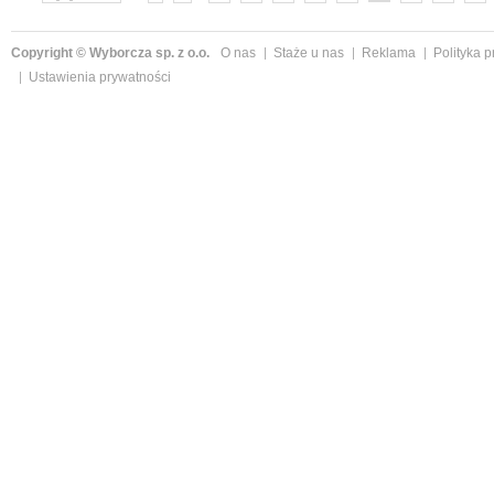
»
Copyright © Wyborcza sp. z o.o.
O nas
Staże u nas
Reklama
Polityka 
Ustawienia prywatności