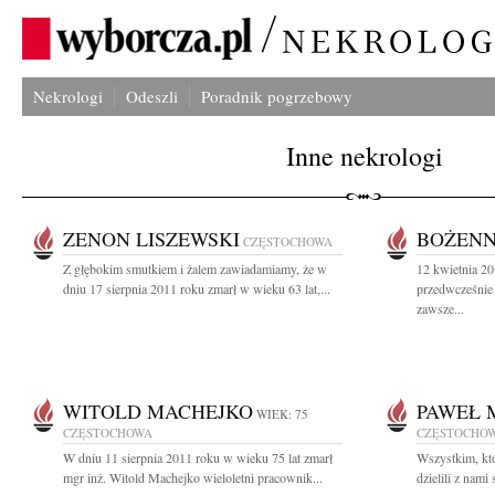
Nekrologi
Odeszli
Poradnik pogrzebowy
Inne nekrologi
ZENON LISZEWSKI
BOŻENN
CZĘSTOCHOWA
Z głębokim smutkiem i żalem zawiadamiamy, że w
12 kwietnia 20
dniu 17 sierpnia 2011 roku zmarł w wieku 63 lat,...
przedwcześnie
zawsze...
WITOLD MACHEJKO
PAWEŁ 
WIEK: 75
CZĘSTOCHOWA
CZĘSTOCHO
W dniu 11 sierpnia 2011 roku w wieku 75 lat zmarł
Wszystkim, któ
mgr inż. Witold Machejko wieloletni pracownik...
dzielili z nami