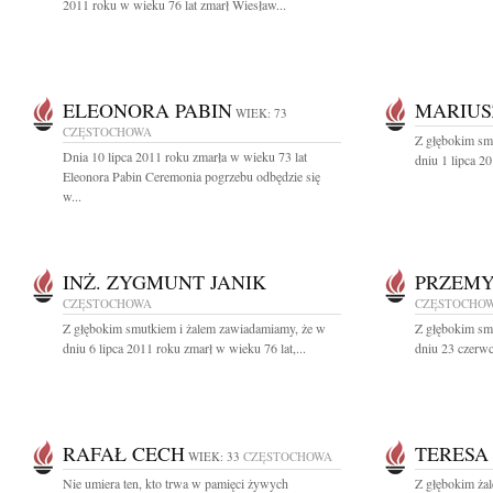
2011 roku w wieku 76 lat zmarł Wiesław...
ELEONORA PABIN
MARIUS
WIEK: 73
CZĘSTOCHOWA
Z głębokim sm
Dnia 10 lipca 2011 roku zmarła w wieku 73 lat
dniu 1 lipca 2
Eleonora Pabin Ceremonia pogrzebu odbędzie się
w...
INŻ. ZYGMUNT JANIK
PRZEMY
CZĘSTOCHOWA
CZĘSTOCHO
Z głębokim smutkiem i żalem zawiadamiamy, że w
Z głębokim sm
dniu 6 lipca 2011 roku zmarł w wieku 76 lat,...
dniu 23 czerwc
RAFAŁ CECH
TERESA
WIEK: 33
CZĘSTOCHOWA
Nie umiera ten, kto trwa w pamięci żywych
Z głębokim ża