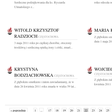
Serdeczne podziękowania dla ks. Ryszarda
roku odeszła o
Ulmańskiego z...
WITOLD KRZYSZTOF
MARIA 
RADZIOCH
CZĘSTOCHOWA
Z głębokim sm
dniu 1 maja 20
3 maja 2011 roku po ciężkiej chorobie, otoczony
troskliwą i serdeczną opieką żony i córki, zmarł...
KRYSTYNA
WOJCIE
BODZIACHOWSKA
CZĘSTOCHO
CZĘSTOCHOWA
Z głębokim ża
Z głębokim smutkiem i żalem zawiadamiamy, że w
kwietnia 2011 
dniu 26 kwietnia 2011 roku zmarła w wieku 59 lat...
« poprzednie
1
...
17
18
19
20
21
22
23
24
25