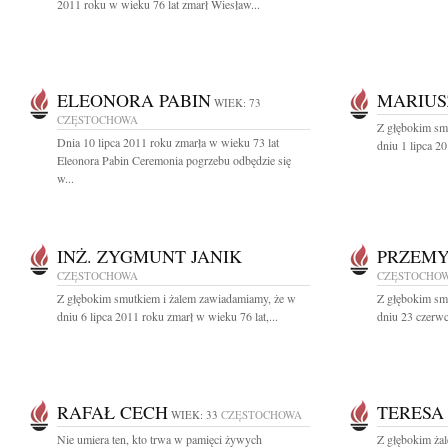
2011 roku w wieku 76 lat zmarł Wiesław...
ELEONORA PABIN
MARIUS
WIEK: 73
CZĘSTOCHOWA
Z głębokim sm
Dnia 10 lipca 2011 roku zmarła w wieku 73 lat
dniu 1 lipca 2
Eleonora Pabin Ceremonia pogrzebu odbędzie się
w...
INŻ. ZYGMUNT JANIK
PRZEMY
CZĘSTOCHOWA
CZĘSTOCHO
Z głębokim smutkiem i żalem zawiadamiamy, że w
Z głębokim sm
dniu 6 lipca 2011 roku zmarł w wieku 76 lat,...
dniu 23 czerwc
RAFAŁ CECH
TERESA
WIEK: 33
CZĘSTOCHOWA
Nie umiera ten, kto trwa w pamięci żywych
Z głębokim ża