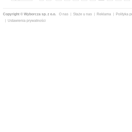
»
Copyright © Wyborcza sp. z o.o.
O nas
Staże u nas
Reklama
Polityka 
Ustawienia prywatności