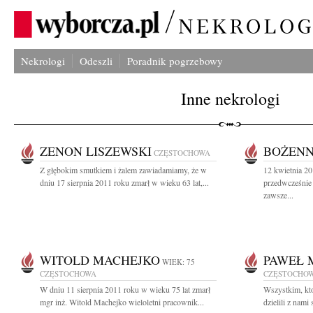
Nekrologi
Odeszli
Poradnik pogrzebowy
Inne nekrologi
ZENON LISZEWSKI
BOŻENN
CZĘSTOCHOWA
Z głębokim smutkiem i żalem zawiadamiamy, że w
12 kwietnia 20
dniu 17 sierpnia 2011 roku zmarł w wieku 63 lat,...
przedwcześnie
zawsze...
WITOLD MACHEJKO
PAWEŁ 
WIEK: 75
CZĘSTOCHOWA
CZĘSTOCHO
W dniu 11 sierpnia 2011 roku w wieku 75 lat zmarł
Wszystkim, któ
mgr inż. Witold Machejko wieloletni pracownik...
dzielili z nami