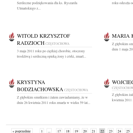
Serdeczne podziękowania dla ks. Ryszarda
roku odeszła o
Ulmańskiego z...
WITOLD KRZYSZTOF
MARIA 
RADZIOCH
CZĘSTOCHOWA
Z głębokim sm
dniu 1 maja 20
3 maja 2011 roku po ciężkiej chorobie, otoczony
troskliwą i serdeczną opieką żony i córki, zmarł...
KRYSTYNA
WOJCIE
BODZIACHOWSKA
CZĘSTOCHO
CZĘSTOCHOWA
Z głębokim ża
Z głębokim smutkiem i żalem zawiadamiamy, że w
kwietnia 2011 
dniu 26 kwietnia 2011 roku zmarła w wieku 59 lat...
« poprzednie
1
...
17
18
19
20
21
22
23
24
25