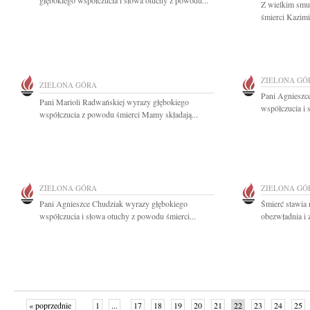
głębokiego współczucia i słowa otuchy z powodu...
Z wielkim smu
śmierci Kazim
ZIELONA GÓ
ZIELONA GÓRA
Pani Agnieszc
Pani Marioli Radwańskiej wyrazy głębokiego
współczucia i 
współczucia z powodu śmierci Mamy składają...
ZIELONA GÓRA
ZIELONA GÓ
Pani Agnieszce Chudziak wyrazy głębokiego
Śmierć stawia 
współczucia i słowa otuchy z powodu śmierci...
obezwładnia i 
« poprzednie
1
...
17
18
19
20
21
22
23
24
25