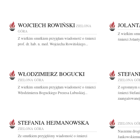
WOJCIECH ROWIŃSKI
JOLANT
ZIELONA
GÓRA
Z wielkim smu
Z wielkim smutkiem przyjęłam wiadomość o śmierci
śmierci Jolant
prof. dr. hab. n. med. Wojciecha Rowińskiego...
WŁODZIMIERZ BOGUCKI
STEFAN
ZIELONA GÓRA
ZIELONA GÓ
Z wielkim smutkiem przyjęłam wiadomość o śmierci
Z ogromnym s
Włodzimierza Boguckiego Prezesa Lubuskiej...
śmierci Stefa
zaangażowanej 
STEFANIA HEJMANOWSKA
ZIELONA GÓ
ZIELONA GÓRA
Naszemu drog
Ze smutkiem przyjęliśmy wiadomość o śmierci
Jankowskiemu 