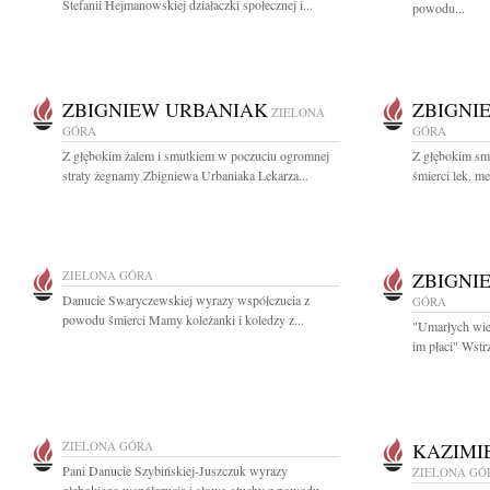
Stefanii Hejmanowskiej działaczki społecznej i...
powodu...
ZBIGNIEW URBANIAK
ZBIGNI
ZIELONA
GÓRA
GÓRA
Z głębokim żalem i smutkiem w poczuciu ogromnej
Z głębokim sm
straty żegnamy Zbigniewa Urbaniaka Lekarza...
śmierci lek. m
ZIELONA GÓRA
ZBIGNI
Danucie Swaryczewskiej wyrazy współczucia z
GÓRA
powodu śmierci Mamy koleżanki i koledzy z...
"Umarłych wiec
im płaci" Wstrz
ZIELONA GÓRA
KAZIMI
Pani Danucie Szybińskiej-Juszczuk wyrazy
ZIELONA GÓ