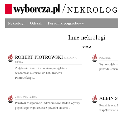
Nekrologi
Odeszli
Poradnik pogrzebowy
Inne nekrologi
ROBERT PIOTROWSKI
ZIELONA
POZNAŃ
GÓRA
Wyrazy głęboki
Z głębokim żalem i smutkiem przyjęliśmy
powodu śmierci 
wiadomość o śmierci dr. hab. Roberta
Piotrowskiego...
ZIELONA GÓRA
ALBIN 
Państwu Małgorzacie i Sławomirowi Radoń wyrazy
Rodzinie oraz
głębokiego współczucia z powodu śmierci...
współczucia i 