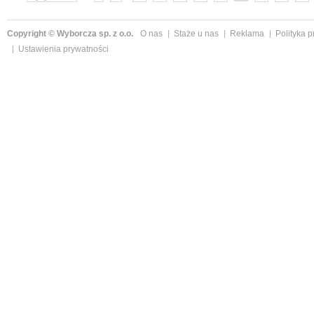
»
Copyright © Wyborcza sp. z o.o.
O nas
Staże u nas
Reklama
Polityka 
Ustawienia prywatności