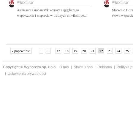
WROCŁAW
WROCŁAW
Agnieszce Grabarczyk wyrazy najgłębszego
Marzenie Hora
współczucia i wsparcia w trudnych chwilach po...
słowa wsparci
« poprzednie
1
...
17
18
19
20
21
22
23
24
25
»
Copyright © Wyborcza sp. z o.o.
O nas
Staże u nas
Reklama
Polityka 
Ustawienia prywatności