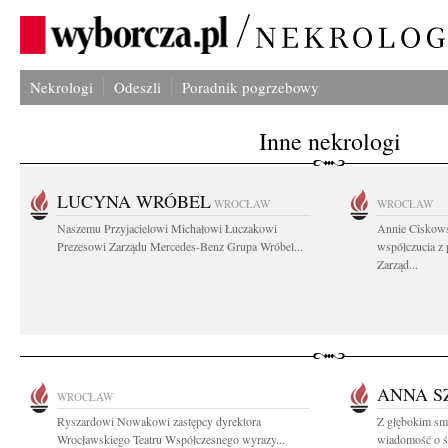
Nekrologi
Odeszli
Poradnik pogrzebowy
Inne nekrologi
LUCYNA WRÓBEL
WROCŁAW
WROCŁAW
Naszemu Przyjacielowi Michałowi Łuczakowi
Annie Ciskows
Prezesowi Zarządu Mercedes-Benz Grupa Wróbel...
współczucia z
Zarząd...
ANNA S
WROCŁAW
Ryszardowi Nowakowi zastępcy dyrektora
Z głębokim smu
Wrocławskiego Teatru Współczesnego wyrazy...
wiadomość o ś