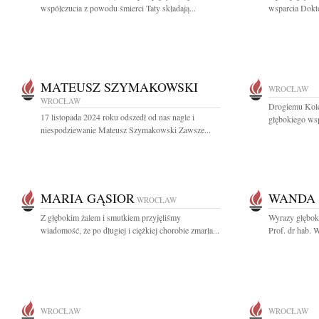
współczucia z powodu śmierci Taty składają...
wsparcia Dokto
MATEUSZ SZYMAKOWSKI
WROCŁAW
WROCŁAW
Drogiemu Kol
17 listopada 2024 roku odszedł od nas nagle i
głębokiego wsp
niespodziewanie Mateusz Szymakowski Zawsze...
MARIA GĄSIOR
WANDA 
WROCŁAW
Z głębokim żalem i smutkiem przyjęliśmy
Wyrazy głębok
wiadomość, że po długiej i ciężkiej chorobie zmarła...
Prof. dr hab. 
WROCŁAW
WROCŁAW