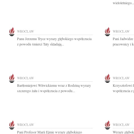
wieloletniego..
WROCŁAW
WROCŁAW
Panu Jerzemu Tryce wyrazy głębokiego współczucia
Pani Jadwidze L
z powodu śmierci Taty składają...
pracownicy i k
WROCŁAW
WROCŁAW
Bartłomiejowi Witwickiemu wraz z Rodziną wyrazy
Krzysztofowi 
szczerego żalu i współczucia z powodu...
współczucia z 
WROCŁAW
WROCŁAW
Pani Profesor Marii Ejmie wyrazy głębokiego
Wyrazy głęboki