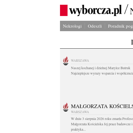
Nekrologi
Odeszli
Poradnik po
WARSZAWA
Naszej kochanej i dzielnej Marylce Butruk
Najcieplejsze wyrazy wsparcia i współczucia
MAŁGORZATA KOŚCIEL
WARSZAWA
W dniu 3 sierpnia 2026 roku zmarła Profes
Małgorzata Kościelska Jej prace badawcze i
praktyka...