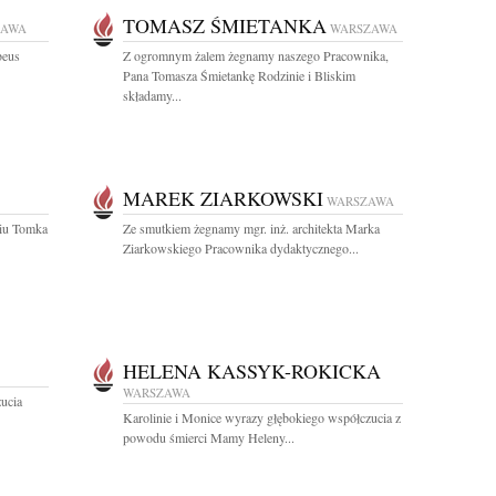
TOMASZ ŚMIETANKA
ZAWA
WARSZAWA
beus
Z ogromnym żalem żegnamy naszego Pracownika,
Pana Tomasza Śmietankę Rodzinie i Bliskim
składamy...
MAREK ZIARKOWSKI
WARSZAWA
ciu Tomka
Ze smutkiem żegnamy mgr. inż. architekta Marka
Ziarkowskiego Pracownika dydaktycznego...
HELENA KASSYK-ROKICKA
WARSZAWA
zucia
Karolinie i Monice wyrazy głębokiego współczucia z
powodu śmierci Mamy Heleny...