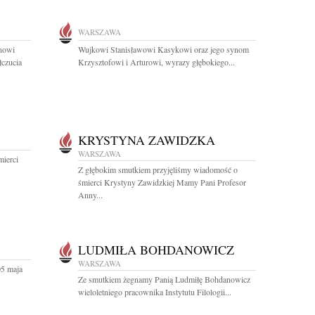
WARSZAWA
nowi
Wujkowi Stanisławowi Kasykowi oraz jego synom
czucia
Krzysztofowi i Arturowi, wyrazy głębokiego...
KRYSTYNA ZAWIDZKA
WARSZAWA
ierci
Z głębokim smutkiem przyjęliśmy wiadomość o
śmierci Krystyny Zawidzkiej Mamy Pani Profesor
Anny...
LUDMIŁA BOHDANOWICZ
WARSZAWA
05 maja
Ze smutkiem żegnamy Panią Ludmiłę Bohdanowicz
wieloletniego pracownika Instytutu Filologii...