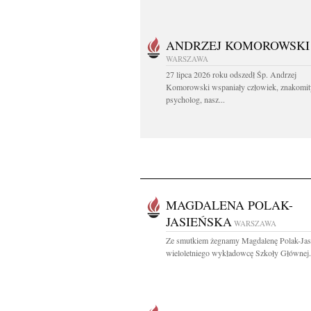
ANDRZEJ KOMOROWSKI
WARSZAWA
27 lipca 2026 roku odszedł Śp. Andrzej
Komorowski wspaniały człowiek, znakomit
psycholog, nasz...
MAGDALENA POLAK-
JASIEŃSKA
WARSZAWA
Ze smutkiem żegnamy Magdalenę Polak-Jas
wieloletniego wykładowcę Szkoły Głównej.