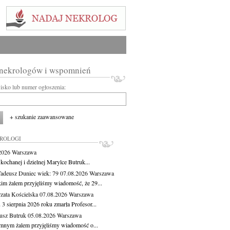
 nekrologów i wspomnień
wisko lub numer ogłoszenia:
+ szukanie zaawansowane
KROLOGI
.2026
Warszawa
kochanej i dzielnej Marylce Butruk...
Tadeusz Duniec
wiek: 79
07.08.2026
Warszawa
kim żalem przyjęliśmy wiadomość, że 29...
zata Kościelska
07.08.2026
Warszawa
3 sierpnia 2026 roku zmarła Profesor...
usz Butruk
05.08.2026
Warszawa
mnym żalem przyjęliśmy wiadomość o...