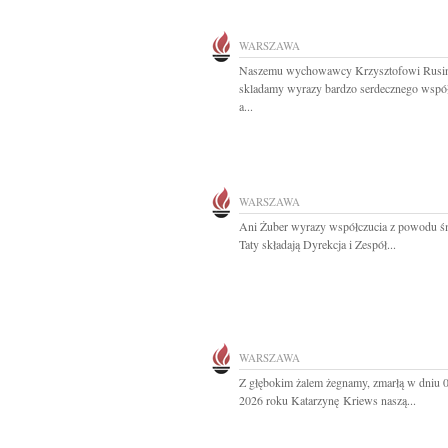
WARSZAWA
Naszemu wychowawcy Krzysztofowi Rusi
skladamy wyrazy bardzo serdecznego współ
a...
WARSZAWA
Ani Żuber wyrazy współczucia z powodu śm
Taty składają Dyrekcja i Zespół...
WARSZAWA
Z głębokim żalem żegnamy, zmarłą w dniu 
2026 roku Katarzynę Kriews naszą...