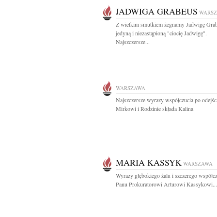
JADWIGA GRABEUS
WARS
Z wielkim smutkiem żegnamy Jadwigę Gra
jedyną i niezastąpioną "ciocię Jadwigę".
Najszczersze...
WARSZAWA
Najszczersze wyrazy współczucia po odejś
Mirkowi i Rodzinie składa Kalina
MARIA KASSYK
WARSZAWA
Wyrazy głębokiego żalu i szczerego współc
Panu Prokuratorowi Arturowi Kassykowi...