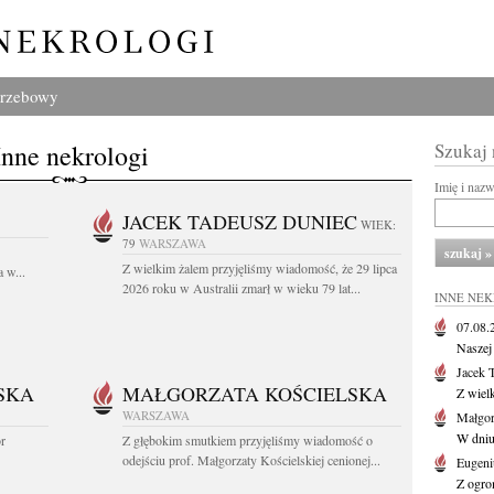
grzebowy
Inne nekrologi
Szukaj
Imię i naz
JACEK TADEUSZ DUNIEC
WIEK:
79
WARSZAWA
Z wielkim żalem przyjęliśmy wiadomość, że 29 lipca
 w...
2026 roku w Australii zmarł w wieku 79 lat...
INNE NE
07.08
Naszej 
Jacek 
SKA
MAŁGORZATA KOŚCIELSKA
Z wiel
WARSZAWA
Małgor
W dniu 
or
Z głębokim smutkiem przyjęliśmy wiadomość o
odejściu prof. Małgorzaty Kościelskiej cenionej...
Eugeni
Z ogro