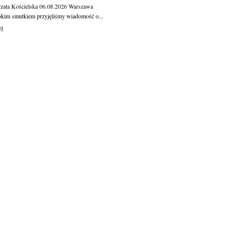
zata Kościelska
06.08.2026
Warszawa
okim smutkiem przyjęliśmy wiadomość o...
ej