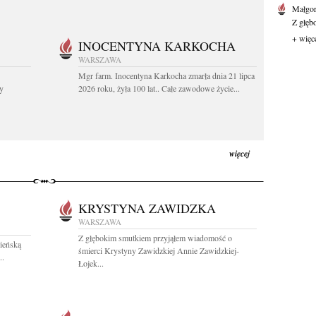
Małgor
Z głęb
+ więc
INOCENTYNA KARKOCHA
WARSZAWA
Mgr farm. Inocentyna Karkocha zmarła dnia 21 lipca
y
2026 roku, żyła 100 lat.. Całe zawodowe życie...
więcej
KRYSTYNA ZAWIDZKA
WARSZAWA
Z głębokim smutkiem przyjąłem wiadomość o
ieńską
śmierci Krystyny Zawidzkiej Annie Zawidzkiej-
..
Łojek...