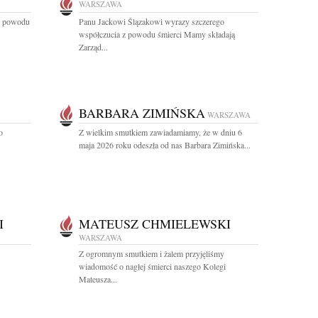
WARSZAWA
 z powodu
Panu Jackowi Ślązakowi wyrazy szczerego
współczucia z powodu śmierci Mamy składają
Zarząd...
BARBARA ZIMIŃSKA
WARSZAWA
o
Z wielkim smutkiem zawiadamiamy, że w dniu 6
maja 2026 roku odeszła od nas Barbara Zimińska...
I
MATEUSZ CHMIELEWSKI
WARSZAWA
Z ogromnym smutkiem i żalem przyjęliśmy
wiadomość o nagłej śmierci naszego Kolegi
Mateusza...