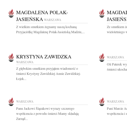
MAGDALENA POLAK-
MAGDAL
JASIEŃSKA
JASIEŃ
WARSZAWA
Z wielkim smutkiem żegnamy naszą kochaną
Ze smutkiem ż
Przyjaciółkę Magdalenę Polak-Jasieńską Madziu,...
wieloletniego
KRYSTYNA ZAWIDZKA
WARSZAWA
WARSZAWA
Oli Paterek w
Z głębokim smutkiem przyjąłem wiadomość o
śmierci ukocha
śmierci Krystyny Zawidzkiej Annie Zawidzkiej-
Łojek...
WARSZAWA
WARSZAWA
Panu Jackowi Ślązakowi wyrazy szczerego
Pani Marcie A
współczucia z powodu śmierci Mamy składają
współczucia i 
Zarząd...