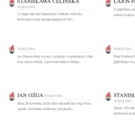
STANISŁAWA CELIŃSKA
LAJOS 
WARSZAWA
Z głębokim sm
12 maja odeszła Stanisława Celińska Aktorka,
śmierci Lajosa 
twórczyni wielu niezapomnianych ról i...
WARSZAWA
WARSZAWA
Asi Dmowskiej wyrazy szczerego współczucia i żalu
Pani Profesor
oraz słowa otuchy z powodu śmierci Mamy...
głębokiego wsp
JAN OŻGA
STANIS
WARSZAWA
WARSZAWA
Dnia 26 kwietnia 2026 roku odszedł Jan Ożga Nasz
Stasiu, Nie ta
sąsiad, wieloletni serdeczny przyjaciel,...
umówieni na k