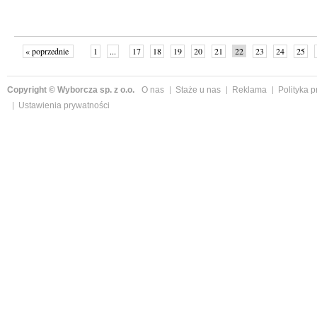
« poprzednie
1
...
17
18
19
20
21
22
23
24
25
»
Copyright © Wyborcza sp. z o.o.
O nas
Staże u nas
Reklama
Polityka 
Ustawienia prywatności