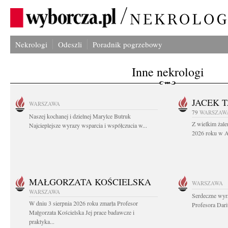
Nekrologi
Odeszli
Poradnik pogrzebowy
Inne nekrologi
JACEK 
WARSZAWA
79
WARSZAW
Naszej kochanej i dzielnej Marylce Butruk
Z wielkim żale
Najcieplejsze wyrazy wsparcia i współczucia w...
2026 roku w Au
MAŁGORZATA KOŚCIELSKA
WARSZAWA
WARSZAWA
Serdeczne wyr
W dniu 3 sierpnia 2026 roku zmarła Profesor
Profesora Dar
Małgorzata Kościelska Jej prace badawcze i
praktyka...