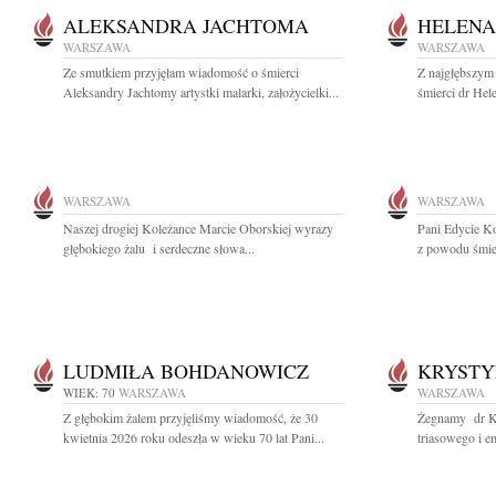
ALEKSANDRA JACHTOMA
HELENA
WARSZAWA
WARSZAWA
Ze smutkiem przyjęłam wiadomość o śmierci
Z najgłębszym
Aleksandry Jachtomy artystki malarki, założycielki...
śmierci dr Hel
WARSZAWA
WARSZAWA
Naszej drogiej Koleżance Marcie Oborskiej wyrazy
Pani Edycie K
głębokiego żalu i serdeczne słowa...
z powodu śmie
LUDMIŁA BOHDANOWICZ
KRYSTY
WIEK: 70
WARSZAWA
WARSZAWA
Z głębokim żalem przyjęliśmy wiadomość, że 30
Żegnamy dr Kr
kwietnia 2026 roku odeszła w wieku 70 lat Pani...
triasowego i e