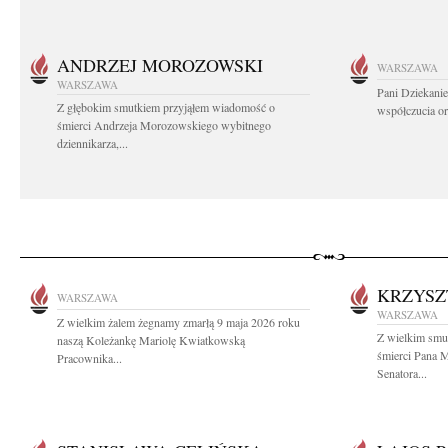
ANDRZEJ MOROZOWSKI
WARSZAWA
WARSZAWA
Pani Dziekanie
Z głębokim smutkiem przyjąłem wiadomość o
współczucia or
śmierci Andrzeja Morozowskiego wybitnego
dziennikarza,...
KRZYSZ
WARSZAWA
WARSZAWA
Z wielkim żalem żegnamy zmarłą 9 maja 2026 roku
Z wielkim smu
naszą Koleżankę Mariolę Kwiatkowską
śmierci Pana M
Pracownika...
Senatora...