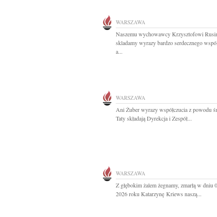
WARSZAWA
Naszemu wychowawcy Krzysztofowi Rusi
skladamy wyrazy bardzo serdecznego współ
a...
WARSZAWA
Ani Żuber wyrazy współczucia z powodu śm
Taty składają Dyrekcja i Zespół...
WARSZAWA
Z głębokim żalem żegnamy, zmarłą w dniu 
2026 roku Katarzynę Kriews naszą...