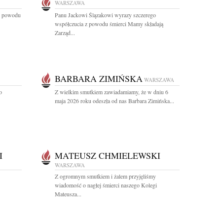
WARSZAWA
 z powodu
Panu Jackowi Ślązakowi wyrazy szczerego
współczucia z powodu śmierci Mamy składają
Zarząd...
BARBARA ZIMIŃSKA
WARSZAWA
o
Z wielkim smutkiem zawiadamiamy, że w dniu 6
maja 2026 roku odeszła od nas Barbara Zimińska...
I
MATEUSZ CHMIELEWSKI
WARSZAWA
Z ogromnym smutkiem i żalem przyjęliśmy
wiadomość o nagłej śmierci naszego Kolegi
Mateusza...