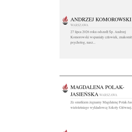
ANDRZEJ KOMOROWSKI
WARSZAWA
27 lipca 2026 roku odszedł Śp. Andrzej
Komorowski wspaniały człowiek, znakomit
psycholog, nasz...
MAGDALENA POLAK-
JASIEŃSKA
WARSZAWA
Ze smutkiem żegnamy Magdalenę Polak-Jas
wieloletniego wykładowcę Szkoły Głównej.