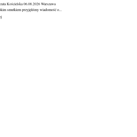
zata Kościelska
06.08.2026
Warszawa
okim smutkiem przyjęliśmy wiadomość o...
ej