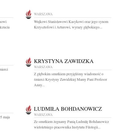
WARSZAWA
nowi
Wujkowi Stanisławowi Kasykowi oraz jego synom
czucia
Krzysztofowi i Arturowi, wyrazy głębokiego...
KRYSTYNA ZAWIDZKA
WARSZAWA
ierci
Z głębokim smutkiem przyjęliśmy wiadomość o
śmierci Krystyny Zawidzkiej Mamy Pani Profesor
Anny...
LUDMIŁA BOHDANOWICZ
WARSZAWA
05 maja
Ze smutkiem żegnamy Panią Ludmiłę Bohdanowicz
wieloletniego pracownika Instytutu Filologii...