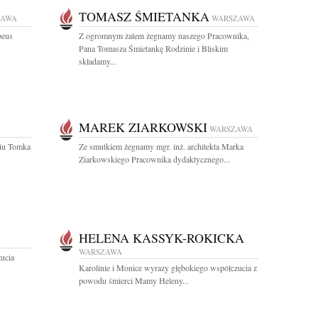
TOMASZ ŚMIETANKA
ZAWA
WARSZAWA
beus
Z ogromnym żalem żegnamy naszego Pracownika,
Pana Tomasza Śmietankę Rodzinie i Bliskim
składamy...
MAREK ZIARKOWSKI
WARSZAWA
ciu Tomka
Ze smutkiem żegnamy mgr. inż. architekta Marka
Ziarkowskiego Pracownika dydaktycznego...
HELENA KASSYK-ROKICKA
WARSZAWA
zucia
Karolinie i Monice wyrazy głębokiego współczucia z
powodu śmierci Mamy Heleny...