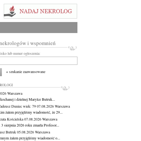
 nekrologów i wspomnień
wisko lub numer ogłoszenia:
+ szukanie zaawansowane
KROLOGI
.2026
Warszawa
kochanej i dzielnej Marylce Butruk...
Tadeusz Duniec
wiek: 79
07.08.2026
Warszawa
kim żalem przyjęliśmy wiadomość, że 29...
zata Kościelska
07.08.2026
Warszawa
3 sierpnia 2026 roku zmarła Profesor...
usz Butruk
05.08.2026
Warszawa
mnym żalem przyjęliśmy wiadomość o...