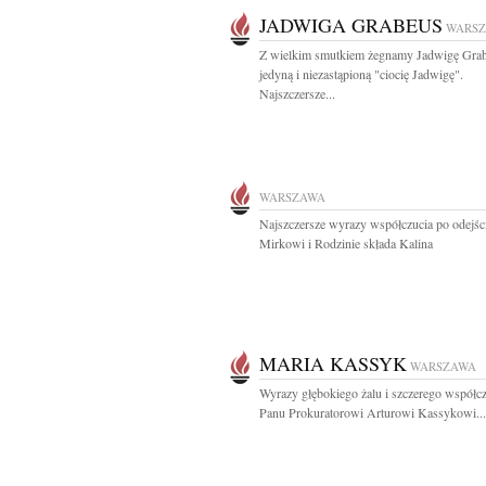
JADWIGA GRABEUS
WARS
Z wielkim smutkiem żegnamy Jadwigę Gra
jedyną i niezastąpioną "ciocię Jadwigę".
Najszczersze...
WARSZAWA
Najszczersze wyrazy współczucia po odejś
Mirkowi i Rodzinie składa Kalina
MARIA KASSYK
WARSZAWA
Wyrazy głębokiego żalu i szczerego współc
Panu Prokuratorowi Arturowi Kassykowi...