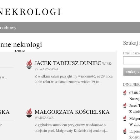
grzebowy
Inne nekrologi
Szukaj
Imię i naz
JACEK TADEUSZ DUNIEC
WIEK:
79
WARSZAWA
Z wielkim żalem przyjęliśmy wiadomość, że 29 lipca
 w...
2026 roku w Australii zmarł w wieku 79 lat...
INNE NE
07.08
Naszej 
Jacek 
SKA
MAŁGORZATA KOŚCIELSKA
Z wiel
WARSZAWA
Małgor
W dniu 
or
Z głębokim smutkiem przyjęliśmy wiadomość o
odejściu prof. Małgorzaty Kościelskiej cenionej...
Eugeni
Z ogro