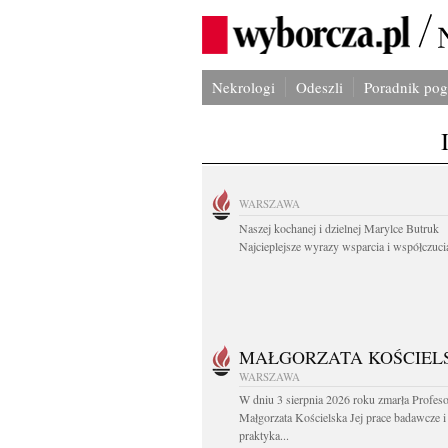
Nekrologi
Odeszli
Poradnik po
WARSZAWA
Naszej kochanej i dzielnej Marylce Butruk
Najcieplejsze wyrazy wsparcia i współczucia
MAŁGORZATA KOŚCIEL
WARSZAWA
W dniu 3 sierpnia 2026 roku zmarła Profes
Małgorzata Kościelska Jej prace badawcze i
praktyka...