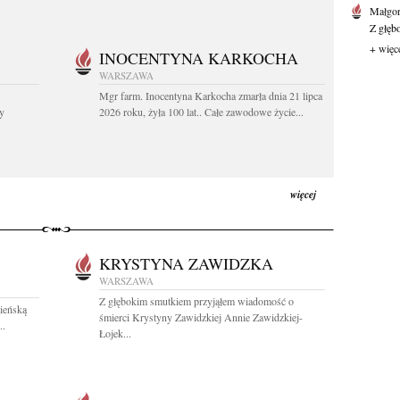
Małgor
Z głęb
+ więc
INOCENTYNA KARKOCHA
WARSZAWA
Mgr farm. Inocentyna Karkocha zmarła dnia 21 lipca
y
2026 roku, żyła 100 lat.. Całe zawodowe życie...
więcej
KRYSTYNA ZAWIDZKA
WARSZAWA
Z głębokim smutkiem przyjąłem wiadomość o
ieńską
śmierci Krystyny Zawidzkiej Annie Zawidzkiej-
..
Łojek...