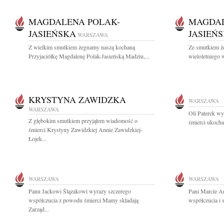
MAGDALENA POLAK-
MAGDAL
JASIEŃSKA
JASIEŃ
WARSZAWA
Z wielkim smutkiem żegnamy naszą kochaną
Ze smutkiem ż
Przyjaciółkę Magdalenę Polak-Jasieńską Madziu,...
wieloletniego
KRYSTYNA ZAWIDZKA
WARSZAWA
WARSZAWA
Oli Paterek w
Z głębokim smutkiem przyjąłem wiadomość o
śmierci ukocha
śmierci Krystyny Zawidzkiej Annie Zawidzkiej-
Łojek...
WARSZAWA
WARSZAWA
Panu Jackowi Ślązakowi wyrazy szczerego
Pani Marcie A
współczucia z powodu śmierci Mamy składają
współczucia i 
Zarząd...