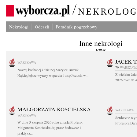
Nekrologi
Odeszli
Poradnik pogrzebowy
Inne nekrologi
JACEK 
WARSZAWA
79
WARSZAW
Naszej kochanej i dzielnej Marylce Butruk
Z wielkim żale
Najcieplejsze wyrazy wsparcia i współczucia w...
2026 roku w Au
MAŁGORZATA KOŚCIELSKA
WARSZAWA
WARSZAWA
Serdeczne wyr
W dniu 3 sierpnia 2026 roku zmarła Profesor
Profesora Dar
Małgorzata Kościelska Jej prace badawcze i
praktyka...