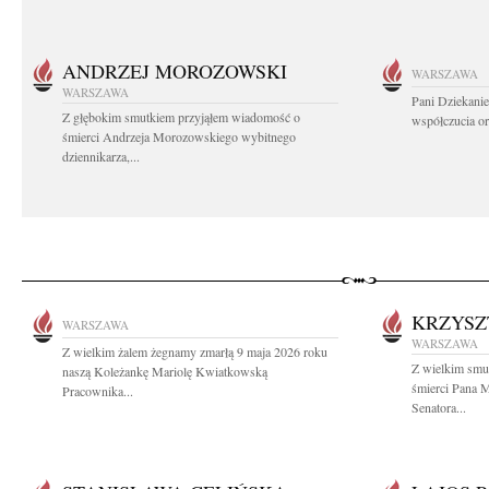
ANDRZEJ MOROZOWSKI
WARSZAWA
WARSZAWA
Pani Dziekanie
Z głębokim smutkiem przyjąłem wiadomość o
współczucia or
śmierci Andrzeja Morozowskiego wybitnego
dziennikarza,...
KRZYSZ
WARSZAWA
WARSZAWA
Z wielkim żalem żegnamy zmarłą 9 maja 2026 roku
Z wielkim smu
naszą Koleżankę Mariolę Kwiatkowską
śmierci Pana M
Pracownika...
Senatora...