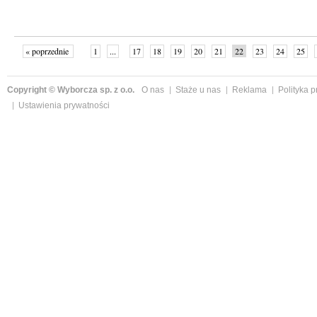
« poprzednie
1
...
17
18
19
20
21
22
23
24
25
»
Copyright © Wyborcza sp. z o.o.
O nas
Staże u nas
Reklama
Polityka 
Ustawienia prywatności