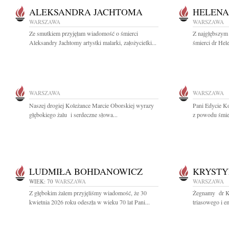
ALEKSANDRA JACHTOMA
HELENA
WARSZAWA
WARSZAWA
Ze smutkiem przyjęłam wiadomość o śmierci
Z najgłębszym
Aleksandry Jachtomy artystki malarki, założycielki...
śmierci dr Hel
WARSZAWA
WARSZAWA
Naszej drogiej Koleżance Marcie Oborskiej wyrazy
Pani Edycie K
głębokiego żalu i serdeczne słowa...
z powodu śmie
LUDMIŁA BOHDANOWICZ
KRYSTY
WIEK: 70
WARSZAWA
WARSZAWA
Z głębokim żalem przyjęliśmy wiadomość, że 30
Żegnamy dr Kr
kwietnia 2026 roku odeszła w wieku 70 lat Pani...
triasowego i e