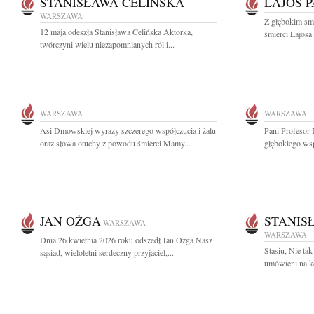
STANISŁAWA CELIŃSKA
LAJOS 
WARSZAWA
Z głębokim sm
12 maja odeszła Stanisława Celińska Aktorka,
śmierci Lajosa 
twórczyni wielu niezapomnianych ról i...
WARSZAWA
WARSZAWA
Asi Dmowskiej wyrazy szczerego współczucia i żalu
Pani Profesor
oraz słowa otuchy z powodu śmierci Mamy...
głębokiego wsp
JAN OŻGA
STANIS
WARSZAWA
WARSZAWA
Dnia 26 kwietnia 2026 roku odszedł Jan Ożga Nasz
Stasiu, Nie ta
sąsiad, wieloletni serdeczny przyjaciel,...
umówieni na k