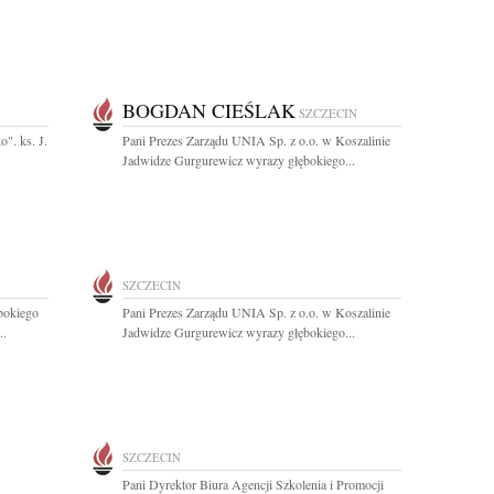
BOGDAN CIEŚLAK
SZCZECIN
o". ks. J.
Pani Prezes Zarządu UNIA Sp. z o.o. w Koszalinie
Jadwidze Gurgurewicz wyrazy głębokiego...
SZCZECIN
bokiego
Pani Prezes Zarządu UNIA Sp. z o.o. w Koszalinie
..
Jadwidze Gurgurewicz wyrazy głębokiego...
SZCZECIN
Pani Dyrektor Biura Agencji Szkolenia i Promocji