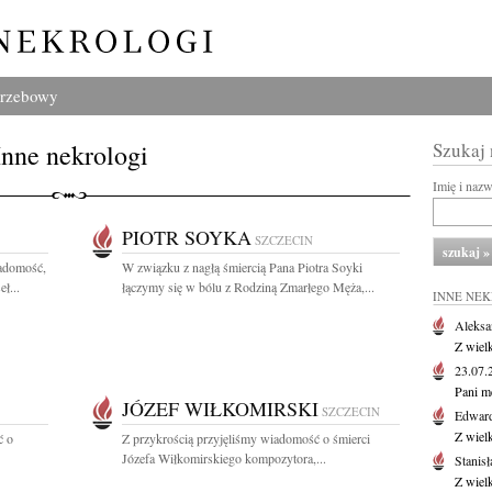
grzebowy
Inne nekrologi
Szukaj
Imię i naz
PIOTR SOYKA
SZCZECIN
iadomość,
W związku z nagłą śmiercią Pana Piotra Soyki
ł...
łączymy się w bólu z Rodziną Zmarłego Męża,...
INNE NE
Aleksa
Z wiel
23.07
Pani m
JÓZEF WIŁKOMIRSKI
SZCZECIN
Edwar
Z wiel
ć o
Z przykrością przyjęliśmy wiadomość o śmierci
Józefa Wiłkomirskiego kompozytora,...
Stanisł
Z wiel