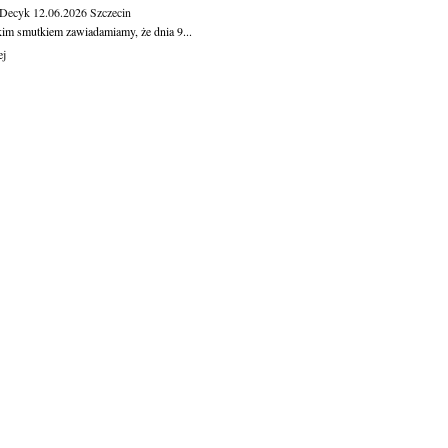
 Decyk
12.06.2026
Szczecin
kim smutkiem zawiadamiamy, że dnia 9...
ej