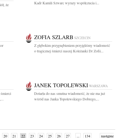
Kadr Kamili Szwarc wyrazy współczucia i...
ół, że
ZOFIA SZLARB
SZCZECIN
tor
Z głębokim przygnębieniem przyjęliśmy wiadomość
o tragicznej śmierci naszej Koleżanki Dr Zofii...
JANEK TOPOLEWSKI
WARSZAWA
 śmierci
Dotarła do nas smutna wiadomość, że nie ma już
...
wśród nas Janka Topolewskiego Dobrego,...
20
21
22
23
24
25
26
27
...
134
następne