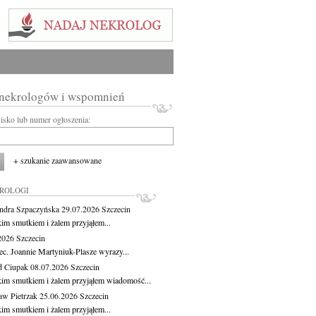
 nekrologów i wspomnień
wisko lub numer ogłoszenia:
+ szukanie zaawansowane
KROLOGI
ndra Szpaczyńska
29.07.2026
Szczecin
kim smutkiem i żalem przyjąłem...
.2026
Szczecin
ec. Joannie Martyniuk-Plasze wyrazy...
d Ciupak
08.07.2026
Szczecin
kim smutkiem i żalem przyjąłem wiadomość...
aw Pietrzak
25.06.2026
Szczecin
kim smutkiem i żalem przyjąłem...