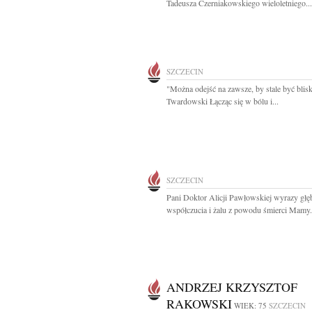
Tadeusza Czerniakowskiego wieloletniego...
SZCZECIN
"Można odejść na zawsze, by stale być blisk
Twardowski Łącząc się w bólu i...
SZCZECIN
Pani Doktor Alicji Pawłowskiej wyrazy głę
współczucia i żalu z powodu śmierci Mamy.
ANDRZEJ KRZYSZTOF
RAKOWSKI
WIEK: 75
SZCZECIN