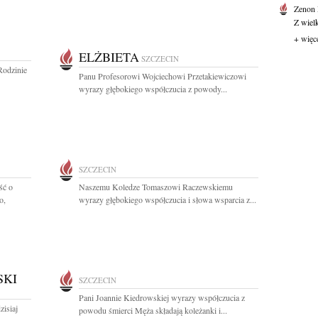
Zenon
Z wiel
+ więc
ELŻBIETA
SZCZECIN
Rodzinie
Panu Profesorowi Wojciechowi Przetakiewiczowi
wyrazy głębokiego współczucia z powody...
SZCZECIN
ść o
Naszemu Koledze Tomaszowi Raczewskiemu
o,
wyrazy głębokiego współczucia i słowa wsparcia z...
SKI
SZCZECIN
Pani Joannie Kiedrowskiej wyrazy współczucia z
zisiaj
powodu śmierci Męża składają koleżanki i...