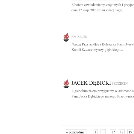
Z bólem zawiadamiamy znajomych i przyjaci
dnia 17 maja 2020 roku zmarł nagle...
SZCZECIN
Naszej Przyjaciółce i Koleżance Pani Dyrek
Kamili Szwarc wyrazy głębokiego...
JACEK DĘBICKI
SZCZECIN
Z głębokim żalem przyjęliśmy wiadomość o
Pana Jacka Dębickiego naszego Pracownika,
« poprzednie
1
...
17
18
19