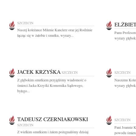
SZCZECIN
ELŻBIE
Naszej koleżance Milenie Kanclerz oraz jej Rodzinie
Panu Profesor
łącząc się w żałobie i smutku, wyrazy...
wyrazy głębok
JACEK KRZYŚKA
SZCZECIN
SZCZECIN
Z głębokim smutkiem przyjęliśmy wiadomość o
Naszemu Kole
śmierci Jacka Krzyśki Komornika Sądowego,
wyrazy głęboki
byłego...
TADEUSZ CZERNIAKOWSKI
SZCZECIN
SZCZECIN
Pani Joannie 
Z wielkim smutkiem i żalem pożegnaliśmy dzisiaj
powodu śmierci