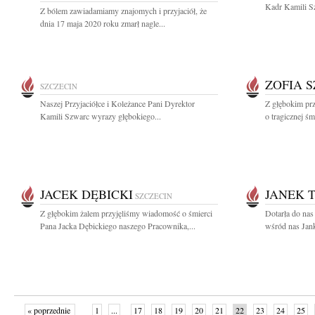
Kadr Kamili Sz
Z bólem zawiadamiamy znajomych i przyjaciół, że
dnia 17 maja 2020 roku zmarł nagle...
ZOFIA 
SZCZECIN
Naszej Przyjaciółce i Koleżance Pani Dyrektor
Z głębokim pr
Kamili Szwarc wyrazy głębokiego...
o tragicznej śm
JACEK DĘBICKI
JANEK 
SZCZECIN
Z głębokim żalem przyjęliśmy wiadomość o śmierci
Dotarła do nas
Pana Jacka Dębickiego naszego Pracownika,...
wśród nas Jan
« poprzednie
1
...
17
18
19
20
21
22
23
24
25