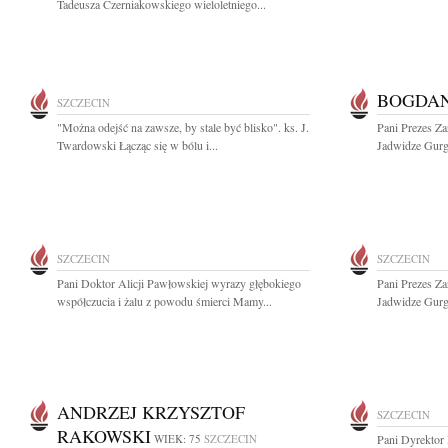
Tadeusza Czerniakowskiego wieloletniego...
BOGDAN
SZCZECIN
"Można odejść na zawsze, by stale być blisko". ks. J.
Pani Prezes Za
Twardowski Łącząc się w bólu i...
Jadwidze Gurg
SZCZECIN
SZCZECIN
Pani Doktor Alicji Pawłowskiej wyrazy głębokiego
Pani Prezes Za
współczucia i żalu z powodu śmierci Mamy...
Jadwidze Gurg
ANDRZEJ KRZYSZTOF
SZCZECIN
RAKOWSKI
WIEK: 75
SZCZECIN
Pani Dyrektor 