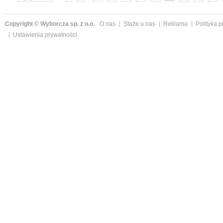
»
Copyright © Wyborcza sp. z o.o.
O nas
Staże u nas
Reklama
Polityka 
Ustawienia prywatności