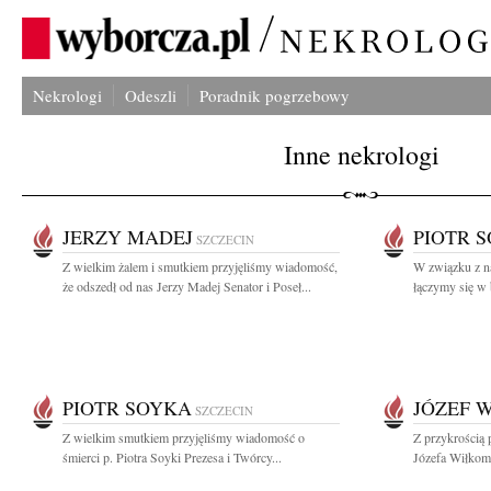
Nekrologi
Odeszli
Poradnik pogrzebowy
Inne nekrologi
JERZY MADEJ
PIOTR 
SZCZECIN
Z wielkim żalem i smutkiem przyjęliśmy wiadomość,
W związku z na
że odszedł od nas Jerzy Madej Senator i Poseł...
łączymy się w 
PIOTR SOYKA
JÓZEF 
SZCZECIN
Z wielkim smutkiem przyjęliśmy wiadomość o
Z przykrością 
śmierci p. Piotra Soyki Prezesa i Twórcy...
Józefa Wiłkomi