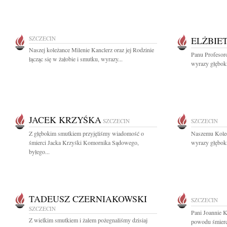
SZCZECIN
ELŻBIE
Naszej koleżance Milenie Kanclerz oraz jej Rodzinie
Panu Profesor
łącząc się w żałobie i smutku, wyrazy...
wyrazy głębok
JACEK KRZYŚKA
SZCZECIN
SZCZECIN
Z głębokim smutkiem przyjęliśmy wiadomość o
Naszemu Kole
śmierci Jacka Krzyśki Komornika Sądowego,
wyrazy głęboki
byłego...
TADEUSZ CZERNIAKOWSKI
SZCZECIN
SZCZECIN
Pani Joannie 
Z wielkim smutkiem i żalem pożegnaliśmy dzisiaj
powodu śmierci