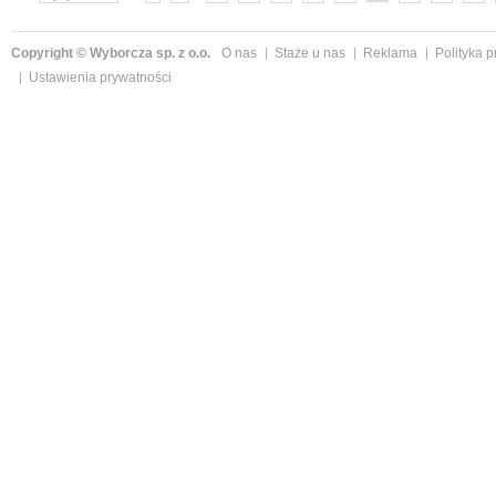
»
Copyright © Wyborcza sp. z o.o.
O nas
Staże u nas
Reklama
Polityka 
Ustawienia prywatności