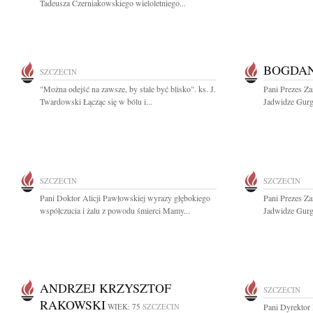
Tadeusza Czerniakowskiego wieloletniego...
BOGDAN
SZCZECIN
"Można odejść na zawsze, by stale być blisko". ks. J.
Pani Prezes Za
Twardowski Łącząc się w bólu i...
Jadwidze Gurg
SZCZECIN
SZCZECIN
Pani Doktor Alicji Pawłowskiej wyrazy głębokiego
Pani Prezes Za
współczucia i żalu z powodu śmierci Mamy...
Jadwidze Gurg
ANDRZEJ KRZYSZTOF
SZCZECIN
RAKOWSKI
WIEK: 75
SZCZECIN
Pani Dyrektor 