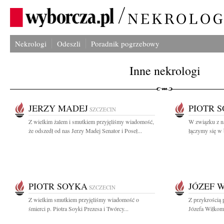
Nekrologi
Odeszli
Poradnik pogrzebowy
Inne nekrologi
JERZY MADEJ
PIOTR 
SZCZECIN
Z wielkim żalem i smutkiem przyjęliśmy wiadomość,
W związku z na
że odszedł od nas Jerzy Madej Senator i Poseł...
łączymy się w 
PIOTR SOYKA
JÓZEF 
SZCZECIN
Z wielkim smutkiem przyjęliśmy wiadomość o
Z przykrością 
śmierci p. Piotra Soyki Prezesa i Twórcy...
Józefa Wiłkomi