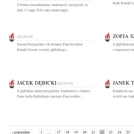
Kadr Kamili Sz
Z bólem zawiadamiamy znajomych i przyjaciół, że
dnia 17 maja 2020 roku zmarł nagle...
ZOFIA 
SZCZECIN
Naszej Przyjaciółce i Koleżance Pani Dyrektor
Z głębokim pr
Kamili Szwarc wyrazy głębokiego...
o tragicznej śm
JACEK DĘBICKI
JANEK 
SZCZECIN
Z głębokim żalem przyjęliśmy wiadomość o śmierci
Dotarła do nas
Pana Jacka Dębickiego naszego Pracownika,...
wśród nas Jan
« poprzednie
1
...
17
18
19
20
21
22
23
24
25