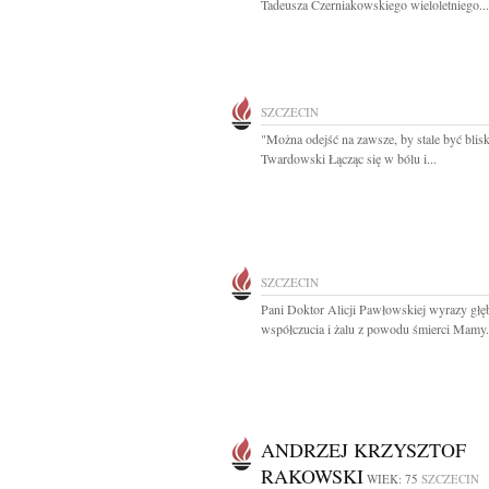
Tadeusza Czerniakowskiego wieloletniego...
SZCZECIN
"Można odejść na zawsze, by stale być blisk
Twardowski Łącząc się w bólu i...
SZCZECIN
Pani Doktor Alicji Pawłowskiej wyrazy głę
współczucia i żalu z powodu śmierci Mamy.
ANDRZEJ KRZYSZTOF
RAKOWSKI
WIEK: 75
SZCZECIN