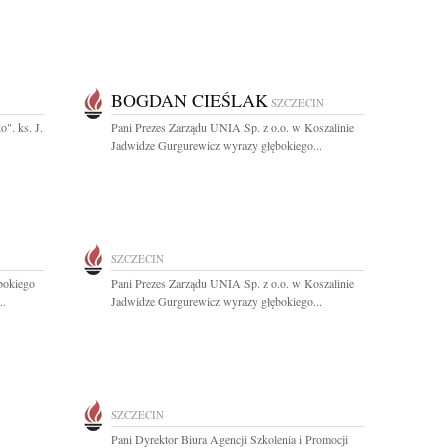
BOGDAN CIEŚLAK
SZCZECIN
o". ks. J.
Pani Prezes Zarządu UNIA Sp. z o.o. w Koszalinie
Jadwidze Gurgurewicz wyrazy głębokiego...
SZCZECIN
bokiego
Pani Prezes Zarządu UNIA Sp. z o.o. w Koszalinie
..
Jadwidze Gurgurewicz wyrazy głębokiego...
SZCZECIN
Pani Dyrektor Biura Agencji Szkolenia i Promocji