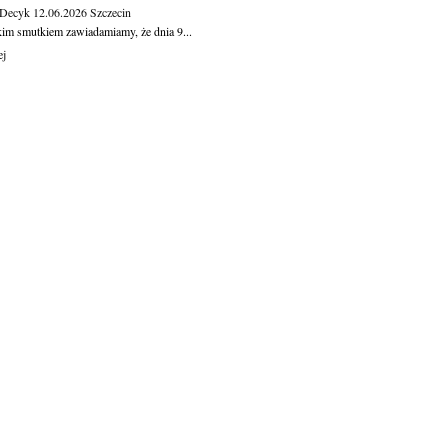
 Decyk
12.06.2026
Szczecin
kim smutkiem zawiadamiamy, że dnia 9...
ej