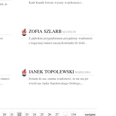
Kadr Kamili Szwarc wyrazy współczucia i...
ół, że
ZOFIA SZLARB
SZCZECIN
tor
Z głębokim przygnębieniem przyjęliśmy wiadomość
o tragicznej śmierci naszej Koleżanki Dr Zofii...
JANEK TOPOLEWSKI
WARSZAWA
 śmierci
Dotarła do nas smutna wiadomość, że nie ma już
...
wśród nas Janka Topolewskiego Dobrego,...
20
21
22
23
24
25
26
27
...
134
następne