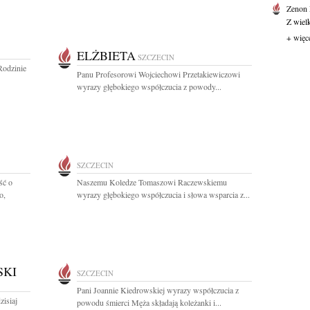
Zenon
Z wiel
+ więc
ELŻBIETA
SZCZECIN
Rodzinie
Panu Profesorowi Wojciechowi Przetakiewiczowi
wyrazy głębokiego współczucia z powody...
SZCZECIN
ść o
Naszemu Koledze Tomaszowi Raczewskiemu
o,
wyrazy głębokiego współczucia i słowa wsparcia z...
SKI
SZCZECIN
Pani Joannie Kiedrowskiej wyrazy współczucia z
zisiaj
powodu śmierci Męża składają koleżanki i...