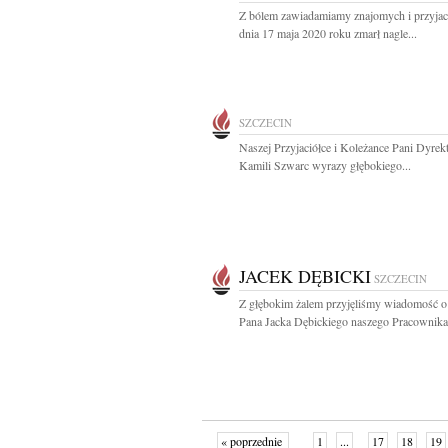
Z bólem zawiadamiamy znajomych i przyjaci
dnia 17 maja 2020 roku zmarł nagle...
SZCZECIN
Naszej Przyjaciółce i Koleżance Pani Dyrek
Kamili Szwarc wyrazy głębokiego...
JACEK DĘBICKI
SZCZECIN
Z głębokim żalem przyjęliśmy wiadomość o
Pana Jacka Dębickiego naszego Pracownika,
« poprzednie
1
...
17
18
19