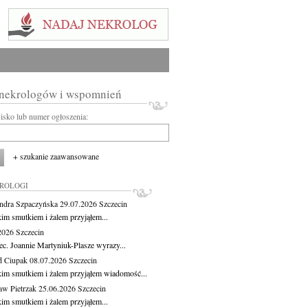
 nekrologów i wspomnień
wisko lub numer ogłoszenia:
+ szukanie zaawansowane
KROLOGI
ndra Szpaczyńska
29.07.2026
Szczecin
kim smutkiem i żalem przyjąłem...
.2026
Szczecin
ec. Joannie Martyniuk-Plasze wyrazy...
d Ciupak
08.07.2026
Szczecin
kim smutkiem i żalem przyjąłem wiadomość...
aw Pietrzak
25.06.2026
Szczecin
kim smutkiem i żalem przyjąłem...